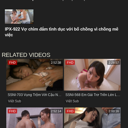
IPX-922 Vợ chìm đắm tình dục với bố chồng vì chồng mê
việc
RELATED VIDEOS
FHD
2:52:38
FHD
2:28:57
SSNI-703 Vụng Trộm Với Cậu Nhân Viên Ngay Bên Cạnh Chồng
SSNI-568 Em Gái Trơ Trẽn Lén Lút Vụng Trộm Với Bồ Của Chị
Việt Sub
Việt Sub
FHD
2:52:14
FHD
2:00:16