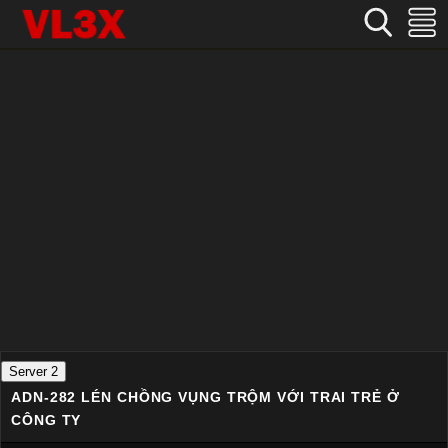
Home
›
Nhật Bản
›
ADN-282 Lén chồng vụng trộm với trai trẻ ở công ty
Server 2
ADN-282 LÉN CHỒNG VỤNG TRỘM VỚI TRAI TRẺ Ở
CÔNG TY