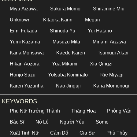
Miyu Aizawa
Sakura Momo
Shiramine Miu
Unknown
Kitaoka Karin
Meguri
Eimi Fukada
Shinoda Yu
Yui Hatano
Yumi Kazama
Masuzu Mita
Minami Aizawa
Kana Morisawa
Kaede Karen
Tsumugi Akari
Hikari Aozora
Yua Mikami
Xia Qingzi
Honjo Suzu
Yotsuba Kominato
Rie Miyagi
Karen Yuzuriha
Nao Jinguji
Kana Momonogi
KEYWORDS
Phụ Nữ Trưởng Thành
Thăng Hoa
Phỏng Vấn
Bác Sĩ
Nô Lệ
Người Yêu
Some
Xuất Tinh Nữ
Cám Dỗ
Gia Sư
Phù Thủy