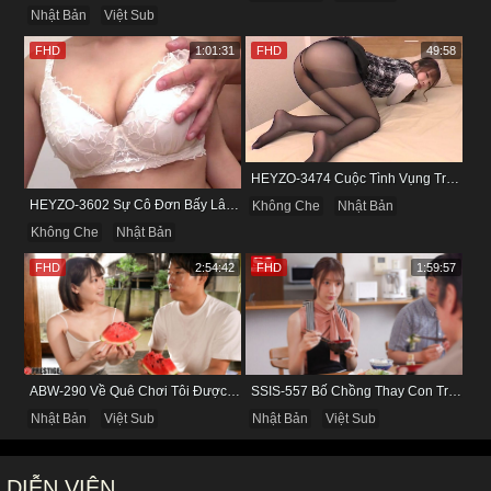
Nhật Bản
Việt Sub
FHD
1:01:31
FHD
49:58
HEYZO-3474 Cuộc Tình Vụng Trộm Cùng Cô Nàng Mảnh Mai Minami Fujii
HEYZO-3602 Sự Cô Đơn Bấy Lâu Biến Haruka Thành Con Điếm Sành Sỏi
Không Che
Nhật Bản
Không Che
Nhật Bản
FHD
2:54:42
FHD
1:59:57
ABW-290 Về Quê Chơi Tôi Được Đụ Cô Bạn Thân Từ Thuở Nhỏ
SSIS-557 Bố Chồng Thay Con Trai Bị Liệt Dương Chăm Sóc Con Dâu
Nhật Bản
Việt Sub
Nhật Bản
Việt Sub
DIỄN VIÊN