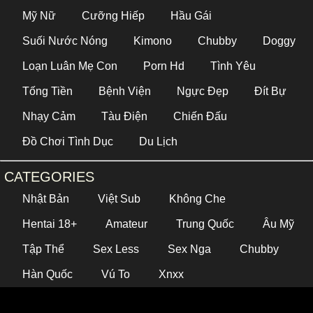
Mỹ Nữ
Cưỡng Hiếp
Hầu Gái
Suối Nước Nóng
Kimono
Chubby
Doggy
Loạn Luân Mẹ Con
Porn Hd
Tình Yêu
Tống Tiền
Bệnh Viện
Ngực Đẹp
Đít Bự
Nhạy Cảm
Tàu Điện
Chiến Đấu
Đồ Chơi Tình Dục
Du Lịch
CATEGORIES
Nhật Bản
Việt Sub
Không Che
Hentai 18+
Amateur
Trung Quốc
Âu Mỹ
Tập Thể
Sex Less
Sex Nga
Chubby
Hàn Quốc
Vú To
Xnxx