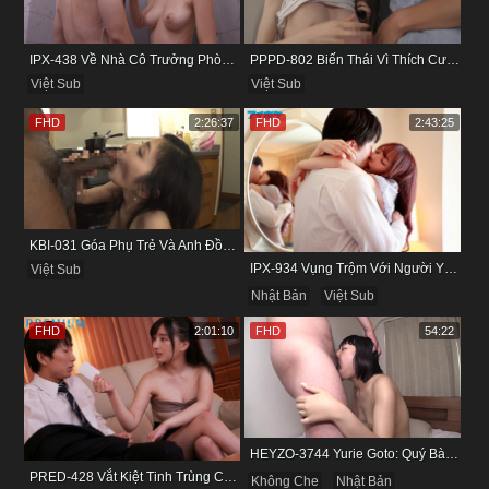
IPX-438 Về Nhà Cô Trưởng Phòng Không Thích Mặc Đồ Lót
PPPD-802 Biến Thái Vì Thích Cướp Bồ Bạn Thân
Việt Sub
Việt Sub
FHD
2:26:37
FHD
2:43:25
KBI-031 Góa Phụ Trẻ Và Anh Đồng Nghiệp Cũ
IPX-934 Vụng Trộm Với Người Yêu Cũ Trong Khách Sạn
Việt Sub
Nhật Bản
Việt Sub
FHD
2:01:10
FHD
54:22
HEYZO-3744 Yurie Goto: Quý Bà Dâm Phụ & Cơn Cuồng Si Mùi Buồi Khắm
PRED-428 Vắt Kiệt Tinh Trùng Của Bạn Trai Để Chừa Thói Lăng Nhăng
Không Che
Nhật Bản