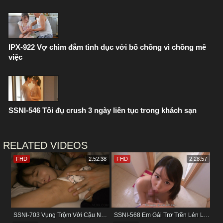
IPX-922 Vợ chìm đắm tình dục với bố chồng vì chồng mê
việc
SSNI-546 Tôi đụ crush 3 ngày liên tục trong khách sạn
RELATED VIDEOS
FHD
2:52:38
FHD
2:28:57
SSNI-703 Vụng Trộm Với Cậu Nhân Viên Ngay Bên Cạnh Chồng
SSNI-568 Em Gái Trơ Trẽn Lén Lút Vụng Trộm Với Bồ Của Chị