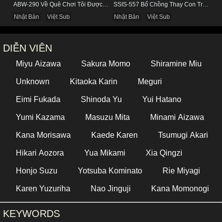
ABW-290 Về Quê Chơi Tôi Được Đụ Cô Bạn Thân Từ Thuở Nhỏ
SSIS-557 Bố Chồng Thay Con Trai Bị Liệt Dương Chăm Sóc Con Dâu
Nhật Bản
Việt Sub
Nhật Bản
Việt Sub
DIỄN VIÊN
Miyu Aizawa
Sakura Momo
Shiramine Miu
Unknown
Kitaoka Karin
Meguri
Eimi Fukada
Shinoda Yu
Yui Hatano
Yumi Kazama
Masuzu Mita
Minami Aizawa
Kana Morisawa
Kaede Karen
Tsumugi Akari
Hikari Aozora
Yua Mikami
Xia Qingzi
Honjo Suzu
Yotsuba Kominato
Rie Miyagi
Karen Yuzuriha
Nao Jinguji
Kana Momonogi
KEYWORDS