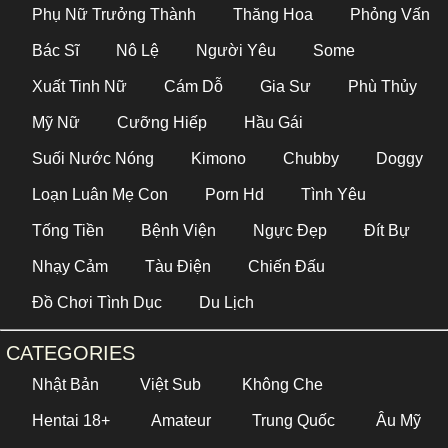
Phụ Nữ Trưởng Thành
Thăng Hoa
Phỏng Vấn
Bác Sĩ
Nô Lệ
Người Yêu
Some
Xuất Tinh Nữ
Cám Dỗ
Gia Sư
Phù Thủy
Mỹ Nữ
Cưỡng Hiếp
Hầu Gái
Suối Nước Nóng
Kimono
Chubby
Doggy
Loạn Luân Mẹ Con
Porn Hd
Tình Yêu
Tống Tiền
Bệnh Viện
Ngực Đẹp
Đít Bự
Nhạy Cảm
Tàu Điện
Chiến Đấu
Đồ Chơi Tình Dục
Du Lịch
CATEGORIES
Nhật Bản
Việt Sub
Không Che
Hentai 18+
Amateur
Trung Quốc
Âu Mỹ