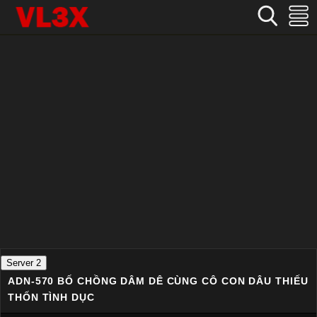
Home
›
Nhật Bản
›
ADN-570 Bố chồng dâm dê cùng cô con dâu thiếu thốn tình dục
Server 2
ADN-570 BỐ CHỒNG DÂM DÊ CÙNG CÔ CON DÂU THIẾU
THỐN TÌNH DỤC