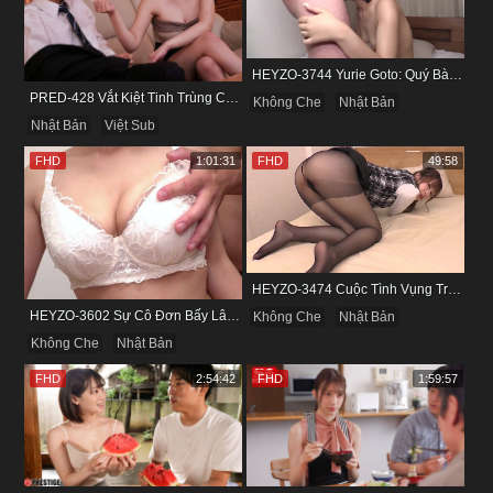
HEYZO-3744 Yurie Goto: Quý Bà Dâm Phụ & Cơn Cuồng Si Mùi Buồi Khắm
PRED-428 Vắt Kiệt Tinh Trùng Của Bạn Trai Để Chừa Thói Lăng Nhăng
Không Che
Nhật Bản
Nhật Bản
Việt Sub
FHD
1:01:31
FHD
49:58
HEYZO-3474 Cuộc Tình Vụng Trộm Cùng Cô Nàng Mảnh Mai Minami Fujii
HEYZO-3602 Sự Cô Đơn Bấy Lâu Biến Haruka Thành Con Điếm Sành Sỏi
Không Che
Nhật Bản
Không Che
Nhật Bản
FHD
2:54:42
FHD
1:59:57