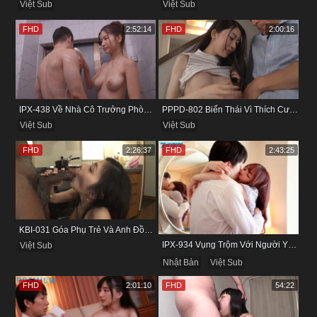
Việt Sub
Việt Sub
FHD
2:52:14
FHD
2:00:16
IPX-438 Về Nhà Cô Trưởng Phòng Không Thích Mặc Đồ Lót
PPPD-802 Biến Thái Vì Thích Cướp Bồ Bạn Thân
Việt Sub
Việt Sub
FHD
2:26:37
FHD
2:43:25
KBI-031 Góa Phụ Trẻ Và Anh Đồng Nghiệp Cũ
IPX-934 Vụng Trộm Với Người Yêu Cũ Trong Khách Sạn
Việt Sub
Nhật Bản
Việt Sub
FHD
2:01:10
FHD
54:22