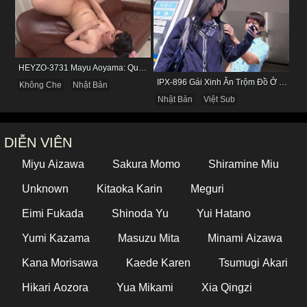
HEYZO-3731 Mayu Aoyama: Quý Bà Biến Thái Thích Bị Nhìn Khi Tự Sướng
IPX-896 Gái Xinh Ăn Trộm Đồ Ở Cửa Hàng Và Cái Kết
Không Che
Nhật Bản
Nhật Bản
Việt Sub
DIỄN VIÊN
Miyu Aizawa
Sakura Momo
Shiramine Miu
Unknown
Kitaoka Karin
Meguri
Eimi Fukada
Shinoda Yu
Yui Hatano
Yumi Kazama
Masuzu Mita
Minami Aizawa
Kana Morisawa
Kaede Karen
Tsumugi Akari
Hikari Aozora
Yua Mikami
Xia Qingzi