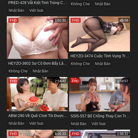
PRED-428 Vắt Kiệt Tinh Trùng Của Bạn Trai Để Chừa Thói Lăng Nhăng
Không Che
Nhật Bản
Nhật Bản
Việt Sub
FHD
1:01:31
FHD
49:58
HEYZO-3474 Cuộc Tình Vụng Trộm Cùng Cô Nàng Mảnh Mai Minami Fujii
HEYZO-3602 Sự Cô Đơn Bấy Lâu Biến Haruka Thành Con Điếm Sành Sỏi
Không Che
Nhật Bản
Không Che
Nhật Bản
FHD
2:54:42
FHD
1:59:57
ABW-290 Về Quê Chơi Tôi Được Đụ Cô Bạn Thân Từ Thuở Nhỏ
SSIS-557 Bố Chồng Thay Con Trai Bị Liệt Dương Chăm Sóc Con Dâu
Nhật Bản
Việt Sub
Nhật Bản
Việt Sub
FHD
1:01:33
FHD
1:58:31