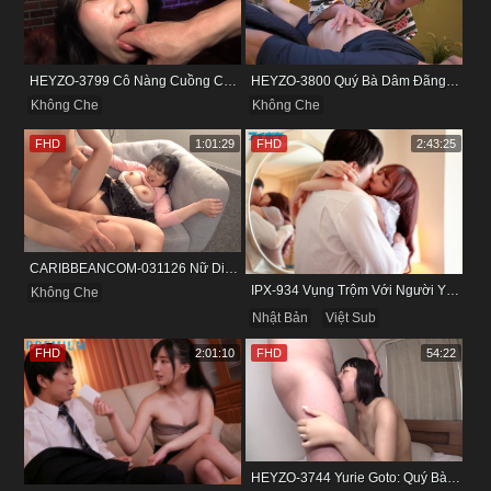
HEYZO-3799 Cô Nàng Cuồng Cảm Giác Mạnh Và Khoái Lạc Tột Đỉnh
HEYZO-3800 Quý Bà Dâm Đãng Và Cuộc Vui Đầy Kích Thích
Không Che
Không Che
FHD
1:01:29
FHD
2:43:25
CARIBBEANCOM-031126 Nữ Diễn Viên Nấm Lùn Và Bộ Ngực Khủng
IPX-934 Vụng Trộm Với Người Yêu Cũ Trong Khách Sạn
Không Che
Nhật Bản
Việt Sub
FHD
2:01:10
FHD
54:22
HEYZO-3744 Yurie Goto: Quý Bà Dâm Phụ & Cơn Cuồng Si Mùi Buồi Khắm