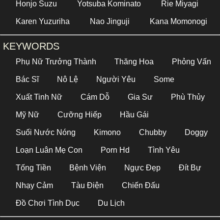
Honjo Suzu
Yotsuba Kominato
Rie Miyagi
Karen Yuzuriha
Nao Jinguji
Kana Momonogi
KEYWORDS
Phụ Nữ Trưởng Thành
Thăng Hoa
Phỏng Vấn
Bác Sĩ
Nô Lệ
Người Yêu
Some
Xuất Tinh Nữ
Cám Dỗ
Gia Sư
Phù Thủy
Mỹ Nữ
Cưỡng Hiếp
Hầu Gái
Suối Nước Nóng
Kimono
Chubby
Doggy
Loạn Luân Mẹ Con
Porn Hd
Tình Yêu
Tống Tiền
Bệnh Viện
Ngực Đẹp
Đít Bự
Nhạy Cảm
Tàu Điện
Chiến Đấu
Đồ Chơi Tình Dục
Du Lịch