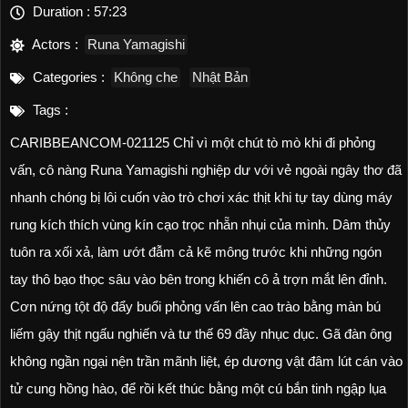
Duration :
57:23
Actors :
Runa Yamagishi
Categories :
Không che
Nhật Bản
Tags :
CARIBBEANCOM-021125 Chỉ vì một chút tò mò khi đi phỏng
vấn, cô nàng Runa Yamagishi nghiệp dư với vẻ ngoài ngây thơ đã
nhanh chóng bị lôi cuốn vào trò chơi xác thịt khi tự tay dùng máy
rung kích thích vùng kín cạo trọc nhẵn nhụi của mình. Dâm thủy
tuôn ra xối xả, làm ướt đẫm cả kẽ mông trước khi những ngón
tay thô bạo thọc sâu vào bên trong khiến cô ả trợn mắt lên đỉnh.
Cơn nứng tột độ đẩy buổi phỏng vấn lên cao trào bằng màn bú
liếm gậy thịt ngấu nghiến và tư thế 69 đầy nhục dục. Gã đàn ông
không ngần ngại nện trần mãnh liệt, ép dương vật đâm lút cán vào
tử cung hồng hào, để rồi kết thúc bằng một cú bắn tinh ngập lụa