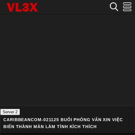
Home
›
Không che
›
CARIBBEANCOM-021125 Buổi phỏng vấn xin việc biến thành màn làm tình kích thích
Server 2
CARIBBEANCOM-021125 BUỔI PHỎNG VẤN XIN VIỆC
BIẾN THÀNH MÀN LÀM TÌNH KÍCH THÍCH