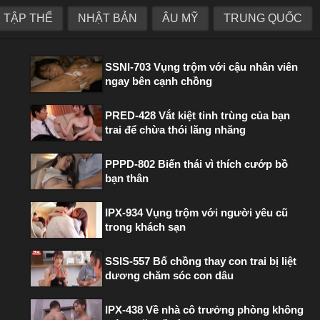
TẬP THỂ
NHẬT BẢN
ÂU MỸ
TRUNG QUỐC
PHIM HOT TRONG TUẦN
SSNI-703 Vụng trộm với cậu nhân viên
ngay bên cạnh chồng
PRED-428 Vắt kiệt tinh trùng của bạn
trai để chừa thói lăng nhăng
PPPD-802 Biến thái vì thích cướp bồ
bạn thân
IPX-934 Vụng trộm với người yêu cũ
trong khách sạn
SSIS-557 Bố chồng thay con trai bị liệt
dương chăm sóc con dâu
IPX-438 Về nhà cô trưởng phòng không