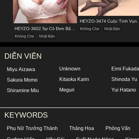
HEYZO-3474 Cuộc Tình Vụng Trộm C
HEYZO-3602 Sự Cô Đơn Bấy Lâu Biến Haruka Thành Con Điếm Sành Sỏi
Không Che
Nhật Bản
Không Che
Nhật Bản
DIỄN VIÊN
Unknown
Eimi Fukad
Miyu Aizawa
Kitaoka Karin
Shinoda Yu
Sakura Momo
Meguri
Yui Hatano
Shiramine Miu
KEYWORDS
Phụ Nữ Trưởng Thành
Thăng Hoa
Phỏng Vấn