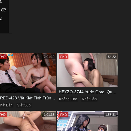
ả
 để
và
FHD
2:01:10
FHD
54:22
HEYZO-3744 Yurie Goto: Quý Bà Dâm Phụ & Cơn Cuồng Si Mùi Buồi Khắm
PRED-428 Vắt Kiệt Tinh Trùng Của Bạn Trai Để Chừa Thói Lăng Nhăng
Không Che
Nhật Bản
hật Bản
Việt Sub
FHD
1:01:33
FHD
1:58:31