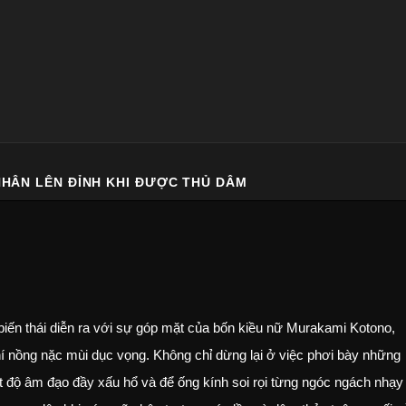
HÂN LÊN ĐỈNH KHI ĐƯỢC THỦ DÂM
thái diễn ra với sự góp mặt của bốn kiều nữ Murakami Kotono,
 nồng nặc mùi dục vọng. Không chỉ dừng lại ở việc phơi bày những
t độ âm đạo đầy xấu hổ và để ống kính soi rọi từng ngóc ngách nhạy