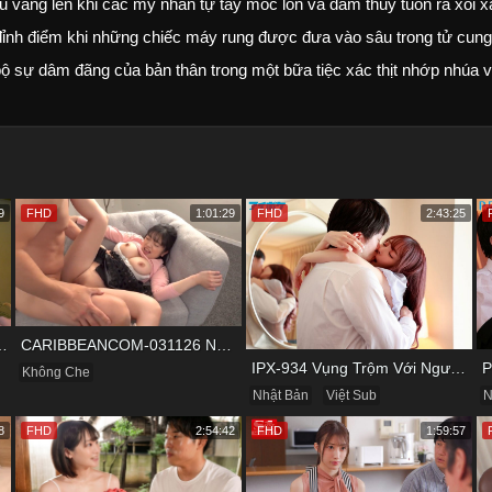
u vang lên khi các mỹ nhân tự tay móc lồn và dâm thủy tuôn ra xối x
đỉnh điểm khi những chiếc máy rung được đưa vào sâu trong tử cung
àn bộ sự dâm đãng của bản thân trong một bữa tiệc xác thịt nhớp nhúa 
9
FHD
1:01:29
FHD
2:43:25
 Và Cuộc Vui Đầy Kích Thích
CARIBBEANCOM-031126 Nữ Diễn Viên Nấm Lùn Và Bộ Ngực Khủng
IPX-934 Vụng Trộm Với Người Yêu Cũ Trong Khách Sạn
Không Che
Nhật Bản
Việt Sub
N
8
FHD
2:54:42
FHD
1:59:57