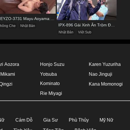
HEYZO-3731 Mayu Aoyama: Quý Bà Biến Thái Thích Bị Nhìn Khi Tự Sướng
IPX-896 Gái Xinh Ăn Trộm Đồ Ở Cửa Hàng Và Cái Kết
hông Che
Nhật Bản
Nhật Bản
Việt Sub
ri Aozora
Honjo Suzu
Karen Yuzuriha
 Mikami
Yotsuba
Nao Jinguji
Kominato
Qingzi
Kana Momonogi
Rie Miyagi
 Nữ
Cám Dỗ
Gia Sư
Phù Thủy
Mỹ Nữ