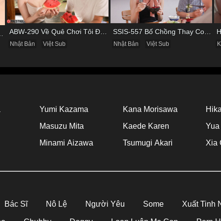
ABW-290 Về Quê Chơi Tôi Được Đụ Cô Bạn Thân Từ Thuở Nhỏ
SSIS-557 Bố Chồng Thay Con Trai Bị Liệt Dương Chăm Sóc Con Dâu
ùng Cô Nàng Mảnh Mai Minami Fujii
Nhật Bản
Việt Sub
Nhật Bản
Việt Sub
K
a
Yumi Kazama
Kana Morisawa
Hika
Masuzu Mita
Kaede Karen
Yua
Minami Aizawa
Tsumugi Akari
Xia 
Bác Sĩ
Nô Lệ
Người Yêu
Some
Xuất Tinh