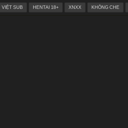
t mỹ nhân lên đỉnh khi được thủ dâm
VIỆT SUB
HENTAI 18+
XNXX
KHÔNG CHE