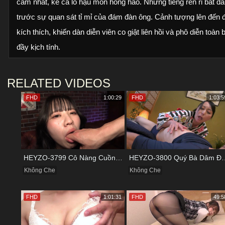
cảm nhất, kể cả lỗ hậu môn hồng hào. Những tiếng rên rỉ bắt đầ
trước sự quan sát tỉ mỉ của đám đàn ông. Cảnh tượng lên đến 
kích thích, khiến dàn diễn viên co giật liên hồi và phô diễn to
đầy kịch tính.
RELATED VIDEOS
FHD
1:00:29
FHD
1:03:5
HEYZO-3799 Cô Nàng Cuồng Cảm Giác Mạnh Và Khoái Lạc Tột Đỉnh
HEYZO-3800 Quý Bà Dâm Đãng
Không Che
Không Che
FHD
1:01:31
FHD
49:5