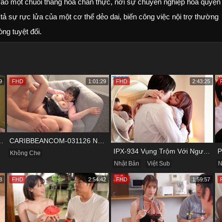
ào một chuỗi thăng hoa chân thực, nơi sự chuyên nghiệp hòa quyện
tả sự rực lửa của một cơ thể dẻo dai, biến công việc nội trợ thường
òng tuyệt đối.
9
FHD
1:01:29
FHD
2:43:25
 Và Cuộc Vui Đầy Kích Thích
CARIBBEANCOM-031126 Nữ Diễn Viên Nấm Lùn Và Bộ Ngực Khủng
IPX-934 Vụng Trộm Với Người Yêu Cũ Trong Khách Sạn
Không Che
Nhật Bản
Việt Sub
N
8
FHD
2:54:42
FHD
1:59:57