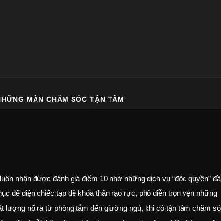
NHỮNG MÀN CHĂM SÓC TẬN TÂM
luôn nhận được đánh giá điểm 10 nhờ những dịch vụ “độc quyền” đầ
hục để diện chiếc tạp dề khỏa thân rạo rực, phô diễn trọn vẹn những
t lượng nổ ra từ phòng tắm đến giường ngủ, khi cô tận tâm chăm s