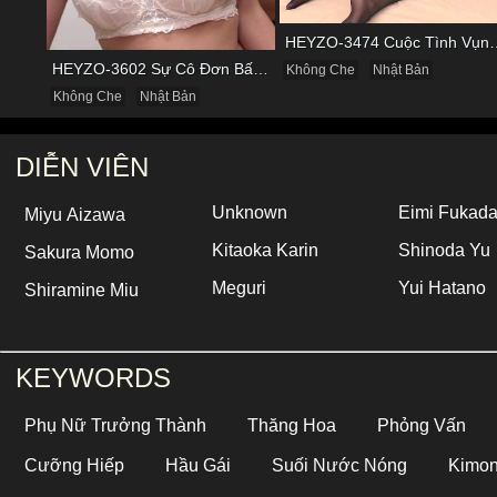
HEYZO-3474 Cuộc Tình Vụng Trộm C
HEYZO-3602 Sự Cô Đơn Bấy Lâu Biến Haruka Thành Con Điếm Sành Sỏi
Không Che
Nhật Bản
Không Che
Nhật Bản
DIỄN VIÊN
Unknown
Eimi Fukad
Miyu Aizawa
Kitaoka Karin
Shinoda Yu
Sakura Momo
Meguri
Yui Hatano
Shiramine Miu
KEYWORDS
Phụ Nữ Trưởng Thành
Thăng Hoa
Phỏng Vấn
Cưỡng Hiếp
Hầu Gái
Suối Nước Nóng
Kimo