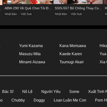
ABW-290 Về Quê Chơi Tôi Được Đụ Cô Bạn Thân Từ Thuở Nhỏ
SSIS-557 Bố Chồng Thay Con Trai Bị Liệt Dương Chăm Sóc Con Dâu
ùng Cô Nàng Mảnh Mai Minami Fujii
Nhật Bản
Việt Sub
Nhật Bản
Việt Sub
K
a
Yumi Kazama
Kana Morisawa
Hika
Masuzu Mita
Kaede Karen
Yua
Minami Aizawa
Tsumugi Akari
Xia 
Bác Sĩ
Nô Lệ
Người Yêu
Some
Xuất Tinh
no
Chubby
Doggy
Loạn Luân Mẹ Con
Porn 