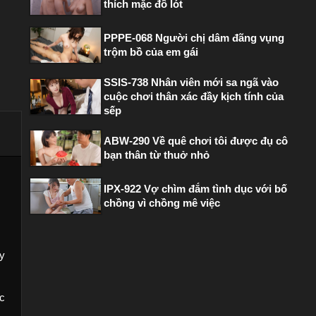
thích mặc đồ lót
PPPE-068 Người chị dâm đãng vụng
trộm bồ của em gái
SSIS-738 Nhân viên mới sa ngã vào
cuộc chơi thân xác đầy kịch tính của
sếp
ABW-290 Về quê chơi tôi được đụ cô
bạn thân từ thuở nhỏ
IPX-922 Vợ chìm đắm tình dục với bố
chồng vì chồng mê việc
y
óc