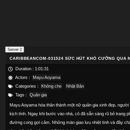
Server 2
CARIBBEANCOM-031524 SỨC HÚT KHÓ CƯỠNG QUA 
Duration :
1:01:31
Actors :
Mayu Aoyama
Categories :
Không che
Nhật Bản
Tags :
Quản gia
Mayu Aoyama hóa thân thành một nữ quản gia xinh đẹp, người 
kịch tính. Ngay khi bước vào nhà, cô đã sẵn sàng rũ bỏ trang p
đường cong gợi cảm. Những màn giao lưu nhiệt tình và đầy chấ