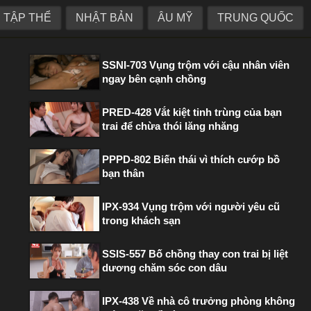
TẬP THỂ
NHẬT BẢN
ÂU MỸ
TRUNG QUỐC
PHIM HOT TRONG TUẦN
SSNI-703 Vụng trộm với cậu nhân viên
ngay bên cạnh chồng
PRED-428 Vắt kiệt tinh trùng của bạn
trai để chừa thói lăng nhăng
PPPD-802 Biến thái vì thích cướp bồ
bạn thân
IPX-934 Vụng trộm với người yêu cũ
trong khách sạn
SSIS-557 Bố chồng thay con trai bị liệt
dương chăm sóc con dâu
IPX-438 Về nhà cô trưởng phòng không