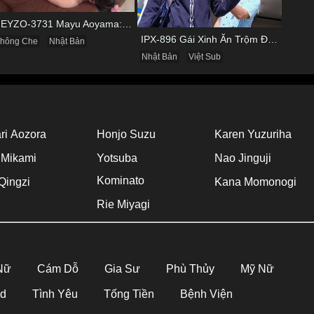
HEYZO-3731 Mayu Aoyama: Quý Bà Biến Thái Thích Bị Nhìn Khi Tự Sướng
IPX-896 Gái Xinh Ăn Trộm Đồ Ở Cửa Hàng Và Cái Kết
hông Che
Nhật Bản
Nhật Bản
Việt Sub
ri Aozora
Honjo Suzu
Karen Yuzuriha
 Mikami
Yotsuba
Nao Jinguji
Kominato
Qingzi
Kana Momonogi
Rie Miyagi
 Nữ
Cám Dỗ
Gia Sư
Phù Thủy
Mỹ Nữ
Hd
Tình Yêu
Tống Tiền
Bệnh Viện