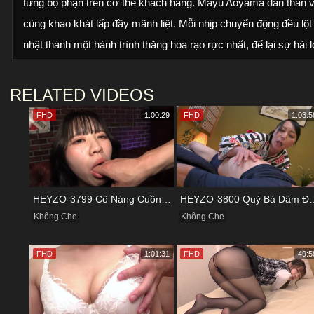
từng bộ phận trên cơ thể khách hàng. Mayu Aoyama dấn thân v
cùng khao khát lấp đầy mãnh liệt. Mỗi nhịp chuyển động đều lột 
nhật thành một hành trình thăng hoa rạo rực nhất, để lại sự hài l
RELATED VIDEOS
FHD
1:00:29
FHD
1:03:5
HEYZO-3799 Cô Nàng Cuồng Cảm Giác Mạnh Và Khoái Lạc Tột Đỉnh
HEYZO-3800 Quý Bà Dâm Đãng
Không Che
Không Che
FHD
1:01:31
FHD
49:5