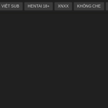
g qua những màn chăm sóc tận tâm
VIỆT SUB
HENTAI 18+
XNXX
KHÔNG CHE