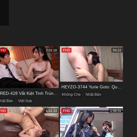
FHD
2:01:10
FHD
54:22
HEYZO-3744 Yurie Goto: Quý Bà Dâm Phụ & Cơn Cuồng Si Mùi Buồi Khắm
PRED-428 Vắt Kiệt Tinh Trùng Của Bạn Trai Để Chừa Thói Lăng Nhăng
Không Che
Nhật Bản
hật Bản
Việt Sub
FHD
1:01:33
FHD
1:58:31