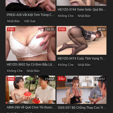
HEYZO-3744 Yurie Goto: Quý Bà Dâm Phụ & Cơn Cuồng Si Mùi Buồi Khắm
PRED-428 Vắt Kiệt Tinh Trùng Của Bạn Trai Để Chừa Thói Lăng Nhăng
Không Che
Nhật Bản
Nhật Bản
Việt Sub
FHD
1:01:31
FHD
49:58
HEYZO-3474 Cuộc Tình Vụng Trộm Cùng Cô Nàng Mảnh Mai Minami Fujii
HEYZO-3602 Sự Cô Đơn Bấy Lâu Biến Haruka Thành Con Điếm Sành Sỏi
Không Che
Nhật Bản
Không Che
Nhật Bản
FHD
2:54:42
FHD
1:59:57
ABW-290 Về Quê Chơi Tôi Được Đụ Cô Bạn Thân Từ Thuở Nhỏ
SSIS-557 Bố Chồng Thay Con Trai Bị Liệt Dương Chăm Sóc Con Dâu