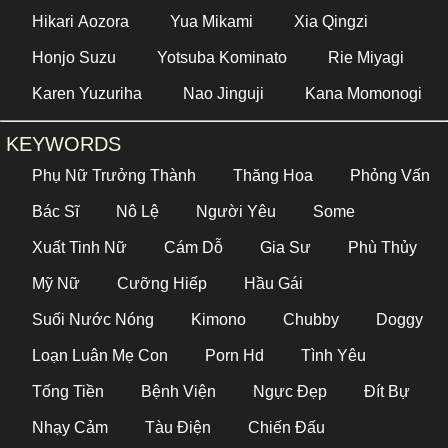
Hikari Aozora
Yua Mikami
Xia Qingzi
Honjo Suzu
Yotsuba Kominato
Rie Miyagi
Karen Yuzuriha
Nao Jinguji
Kana Momonogi
KEYWORDS
Phụ Nữ Trưởng Thành
Thăng Hoa
Phỏng Vấn
Bác Sĩ
Nô Lệ
Người Yêu
Some
Xuất Tinh Nữ
Cám Dỗ
Gia Sư
Phù Thủy
Mỹ Nữ
Cưỡng Hiếp
Hầu Gái
Suối Nước Nóng
Kimono
Chubby
Doggy
Loạn Luân Mẹ Con
Porn Hd
Tình Yêu
Tống Tiền
Bệnh Viện
Ngực Đẹp
Đít Bự
Nhạy Cảm
Tàu Điện
Chiến Đấu