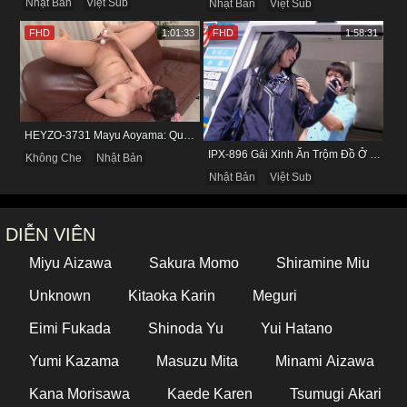
Nhật Bản
Việt Sub
Nhật Bản
Việt Sub
FHD
1:01:33
FHD
1:58:31
HEYZO-3731 Mayu Aoyama: Quý Bà Biến Thái Thích Bị Nhìn Khi Tự Sướng
IPX-896 Gái Xinh Ăn Trộm Đồ Ở Cửa Hàng Và Cái Kết
Không Che
Nhật Bản
Nhật Bản
Việt Sub
DIỄN VIÊN
Miyu Aizawa
Sakura Momo
Shiramine Miu
Unknown
Kitaoka Karin
Meguri
Eimi Fukada
Shinoda Yu
Yui Hatano
Yumi Kazama
Masuzu Mita
Minami Aizawa
Kana Morisawa
Kaede Karen
Tsumugi Akari