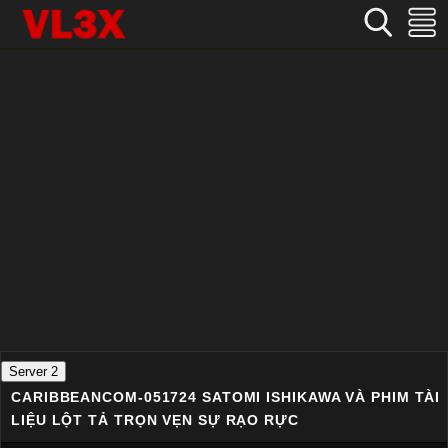
Home
›
Không che
›
CARIBBEANCOM-051724 Satomi Ishikawa và phim tài liệu lột tả trọn vẹn sự rạo rực
Server 2
CARIBBEANCOM-051724 SATOMI ISHIKAWA VÀ PHIM TÀI
LIỆU LỘT TẢ TRỌN VẸN SỰ RẠO RỰC