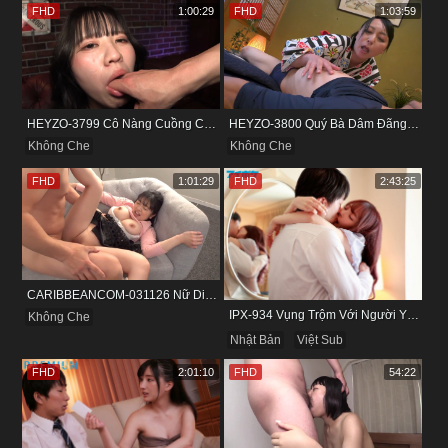
FHD
1:00:29
FHD
1:03:59
HEYZO-3799 Cô Nàng Cuồng Cảm Giác Mạnh Và Khoái Lạc Tột Đỉnh
HEYZO-3800 Quý Bà Dâm Đãng Và Cuộc Vui Đầy Kích Thích
Không Che
Không Che
FHD
1:01:29
FHD
2:43:25
CARIBBEANCOM-031126 Nữ Diễn Viên Nấm Lùn Và Bộ Ngực Khủng
IPX-934 Vụng Trộm Với Người Yêu Cũ Trong Khách Sạn
Không Che
Nhật Bản
Việt Sub
FHD
2:01:10
FHD
54:22