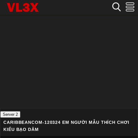
Home
›
Không che
›
CARIBBEANCOM-120324 Em người mẫu thích chơi kiểu bạo dâm
Server 2
CARIBBEANCOM-120324 EM NGƯỜI MẪU THÍCH CHƠI
KIỂU BẠO DÂM