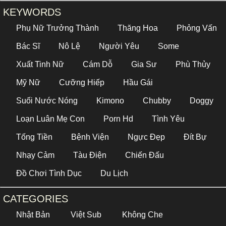
KEYWORDS
Phụ Nữ Trưởng Thành
Thăng Hoa
Phỏng Vấn
Bác Sĩ
Nô Lệ
Người Yêu
Some
Xuất Tinh Nữ
Cám Dỗ
Gia Sư
Phù Thủy
Mỹ Nữ
Cưỡng Hiếp
Hầu Gái
Suối Nước Nóng
Kimono
Chubby
Doggy
Loạn Luân Mẹ Con
Porn Hd
Tình Yêu
Tống Tiền
Bệnh Viện
Ngực Đẹp
Đít Bự
Nhạy Cảm
Tàu Điện
Chiến Đấu
Đồ Chơi Tình Dục
Du Lịch
CATEGORIES
Nhật Bản
Việt Sub
Không Che