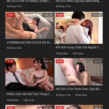
HEYZO-3799 Cô Nàng Cuồng Cảm Giác Mạnh Và Khoái Lạc Tột Đỉnh
HEYZO-3800 Quý Bà Dâm Đãng Và Cuộc Vui Đầy Kích Thích
Không Che
Không Che
FHD
1:01:29
FHD
2:43:25
CARIBBEANCOM-031126 Nữ Diễn Viên Nấm Lùn Và Bộ Ngực Khủng
IPX-934 Vụng Trộm Với Người Yêu Cũ Trong Khách Sạn
Không Che
Nhật Bản
Việt Sub
FHD
2:01:10
FHD
54:22
HEYZO-3744 Yurie Goto: Quý Bà Dâm Phụ & Cơn Cuồng Si Mùi Buồi Khắm
PRED-428 Vắt Kiệt Tinh Trùng Của Bạn Trai Để Chừa Thói Lăng Nhăng
Không Che
Nhật Bản
Nhật Bản
Việt Sub
FHD
1:01:31
FHD
49:58