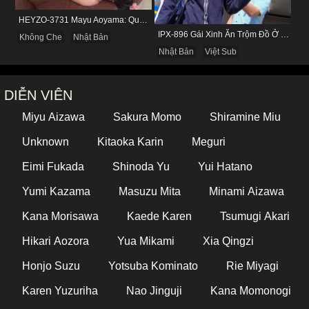
HEYZO-3731 Mayu Aoyama: Quý Bà Biến Thái Thích Bị Nhìn Khi Tự Sướng
IPX-896 Gái Xinh Ăn Trộm Đồ Ở Cửa Hàng Và Cái Kết
Không Che
Nhật Bản
Nhật Bản
Việt Sub
DIỄN VIÊN
Miyu Aizawa
Sakura Momo
Shiramine Miu
Unknown
Kitaoka Karin
Meguri
Eimi Fukada
Shinoda Yu
Yui Hatano
Yumi Kazama
Masuzu Mita
Minami Aizawa
Kana Morisawa
Kaede Karen
Tsumugi Akari
Hikari Aozora
Yua Mikami
Xia Qingzi
Honjo Suzu
Yotsuba Kominato
Rie Miyagi
Karen Yuzuriha
Nao Jinguji
Kana Momonogi