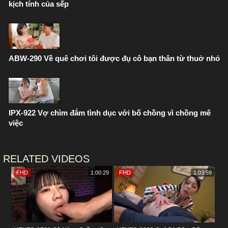
kịch tính của sếp
ABW-290 Về quê chơi tôi được đụ cô bạn thân từ thuở nhỏ
IPX-922 Vợ chìm đắm tình dục với bố chồng vì chồng mê
việc
RELATED VIDEOS
FHD
1:00:29
FHD
1:03:59