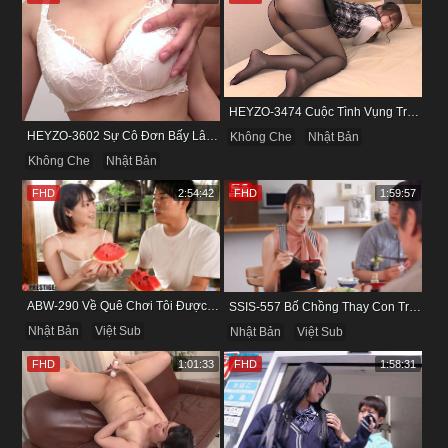
HEYZO-3474 Cuộc Tình Vụng Trộm Cùng Cô Nàng Mảnh Mai Minami Fujii
HEYZO-3602 Sự Cô Đơn Bấy Lâu Biến Haruka Thành Con Điếm Sành Sỏi
Không Che
Nhật Bản
Không Che
Nhật Bản
FHD
2:54:42
FHD
1:59:57
ABW-290 Về Quê Chơi Tôi Được Đụ Cô Bạn Thân Từ Thuở Nhỏ
SSIS-557 Bố Chồng Thay Con Trai Bị Liệt Dương Chăm Sóc Con Dâu
Nhật Bản
Việt Sub
Nhật Bản
Việt Sub
FHD
1:01:33
FHD
1:58:31