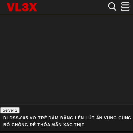
Home
›
Nhật Bản
›
DLDSS-005 Vợ trẻ dâm đãng lén lút ăn vụng cùng bố chồng để thỏa mãn xác thịt
Server 2
DLDSS-005 VỢ TRẺ DÂM ĐÃNG LÉN LÚT ĂN VỤNG CÙNG
BỐ CHỒNG ĐỂ THỎA MÃN XÁC THỊT