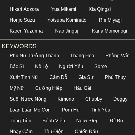
Hikari Aozora
Yua Mikami
Xia Qingzi
Honjo Suzu
Yotsuba Kominato
Rie Miyagi
Karen Yuzuriha
Nao Jinguji
Kana Momonogi
KEYWORDS
Phụ Nữ Trưởng Thành
Thăng Hoa
Phỏng Vấn
Bác Sĩ
Nô Lệ
Người Yêu
Some
Xuất Tinh Nữ
Cám Dỗ
Gia Sư
Phù Thủy
Mỹ Nữ
Cưỡng Hiếp
Hầu Gái
Suối Nước Nóng
Kimono
Chubby
Doggy
Loạn Luân Mẹ Con
Porn Hd
Tình Yêu
Tống Tiền
Bệnh Viện
Ngực Đẹp
Đít Bự
Nhạy Cảm
Tàu Điện
Chiến Đấu