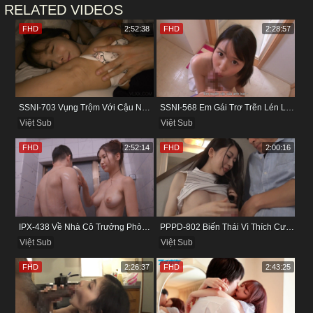
RELATED VIDEOS
FHD
2:52:38
FHD
2:28:57
SSNI-703 Vụng Trộm Với Cậu Nhân Viên Ngay Bên Cạnh Chồng
SSNI-568 Em Gái Trơ Trẽn Lén Lút Vụng Trộm Với Bồ Của Chị
Việt Sub
Việt Sub
FHD
2:52:14
FHD
2:00:16
IPX-438 Về Nhà Cô Trưởng Phòng Không Thích Mặc Đồ Lót
PPPD-802 Biến Thái Vì Thích Cướp Bồ Bạn Thân
Việt Sub
Việt Sub
FHD
2:26:37
FHD
2:43:25