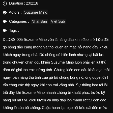
Duration :
2:02:18
Actors :
Suzume Mino
Categories :
Nhật Bản
Việt Sub
Tags :
DLDSS-005 Suzume Mino vốn là nàng dâu xinh đẹp, sở hữu đôi
gò bồng đảo căng mọng và thói quen ăn mặc hở hang đầy khiêu
khích ngay trong nhà. Dù chồng cô hiền lành nhưng lại bất lực
trong chuyện chăn gối, khiến Suzume Mino luôn phải lén lút thủ
dâm để giải tỏa cơn nứng tình. Chứng kiến con dâu khát dục mỗi
ngày, bản năng thú tính của gã bố chồng bùng nổ, ông quyết định
tấn công xác thịt ngay khi con trai vắng nhà. Sự thăng hoa tội lỗi
trỗi dậy khi Suzume Mino nhanh chóng bị khuất phục trước kỹ
năng bú mút vú điêu luyện và nhịp dập lồn mãnh liệt từ con cặc
khổng lồ của bố chồng. Cuộc hoan lạc bạo liệt kéo dài đến mức