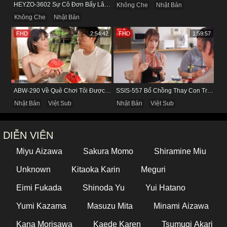
HEYZO-3602 Sự Cô Đơn Bấy Lâu Biến Haruka Thành Con Điếm Sành Sỏi
Không Che
Nhật Bản
Không Che
Nhật Bản
FHD
2:54:42
FHD
1:59:57
ABW-290 Về Quê Chơi Tôi Được Đụ Cô Bạn Thân Từ Thuở Nhỏ
SSIS-557 Bố Chồng Thay Con Trai Bị Liệt Dương Chăm Sóc Con Dâu
Nhật Bản
Việt Sub
Nhật Bản
Việt Sub
DIỄN VIÊN
Miyu Aizawa
Sakura Momo
Shiramine Miu
Unknown
Kitaoka Karin
Meguri
Eimi Fukada
Shinoda Yu
Yui Hatano
Yumi Kazama
Masuzu Mita
Minami Aizawa
Kana Morisawa
Kaede Karen
Tsumugi Akari