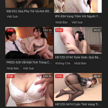
KBI-031 Góa Phụ Trẻ Và Anh Đồng Nghiệp Cũ
IPX-934 Vụng Trộm Với Người Yêu Cũ Trong Khách Sạn
Việt Sub
Nhật Bản
Việt Sub
FHD
2:01:10
FHD
54:22
HEYZO-3744 Yurie Goto: Quý Bà Dâm Phụ & Cơn Cuồng Si Mùi Buồi Khắm
PRED-428 Vắt Kiệt Tinh Trùng Của Bạn Trai Để Chừa Thói Lăng Nhăng
Không Che
Nhật Bản
Nhật Bản
Việt Sub
FHD
1:01:31
FHD
49:58
HEYZO-3474 Cuộc Tình Vụng Trộm Cùng Cô Nàng Mảnh Mai Minami Fujii