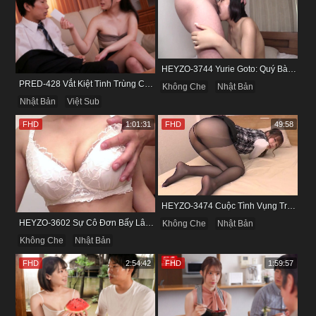
HEYZO-3744 Yurie Goto: Quý Bà Dâm Phụ & Cơn Cuồng Si Mùi Buồi Khắm
PRED-428 Vắt Kiệt Tinh Trùng Của Bạn Trai Để Chừa Thói Lăng Nhăng
Không Che
Nhật Bản
Nhật Bản
Việt Sub
FHD
1:01:31
FHD
49:58
HEYZO-3474 Cuộc Tình Vụng Trộm Cùng Cô Nàng Mảnh Mai Minami Fujii
HEYZO-3602 Sự Cô Đơn Bấy Lâu Biến Haruka Thành Con Điếm Sành Sỏi
Không Che
Nhật Bản
Không Che
Nhật Bản
FHD
2:54:42
FHD
1:59:57