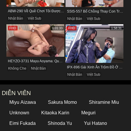
ABW-290 Về Quê Chơi Tôi Được Đụ Cô Bạn Thân Từ Thuở Nhỏ
SSIS-557 Bố Chồng Thay Con Trai Bị Liệt Dương Chăm Sóc Con Dâu
Nhật Bản
Việt Sub
Nhật Bản
Việt Sub
FHD
1:01:33
FHD
1:58:31
HEYZO-3731 Mayu Aoyama: Quý Bà Biến Thái Thích Bị Nhìn Khi Tự Sướng
IPX-896 Gái Xinh Ăn Trộm Đồ Ở Cửa Hàng Và Cái Kết
Không Che
Nhật Bản
Nhật Bản
Việt Sub
DIỄN VIÊN
Miyu Aizawa
Sakura Momo
Shiramine Miu
Unknown
Kitaoka Karin
Meguri
Eimi Fukada
Shinoda Yu
Yui Hatano