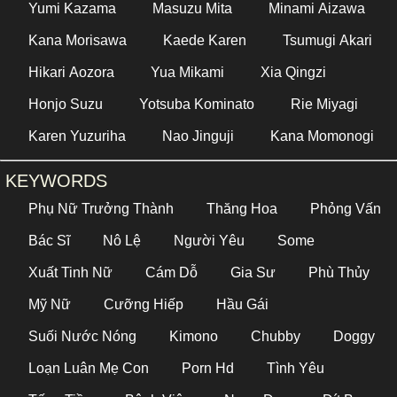
Yumi Kazama
Masuzu Mita
Minami Aizawa
Kana Morisawa
Kaede Karen
Tsumugi Akari
Hikari Aozora
Yua Mikami
Xia Qingzi
Honjo Suzu
Yotsuba Kominato
Rie Miyagi
Karen Yuzuriha
Nao Jinguji
Kana Momonogi
KEYWORDS
Phụ Nữ Trưởng Thành
Thăng Hoa
Phỏng Vấn
Bác Sĩ
Nô Lệ
Người Yêu
Some
Xuất Tinh Nữ
Cám Dỗ
Gia Sư
Phù Thủy
Mỹ Nữ
Cưỡng Hiếp
Hầu Gái
Suối Nước Nóng
Kimono
Chubby
Doggy
Loạn Luân Mẹ Con
Porn Hd
Tình Yêu