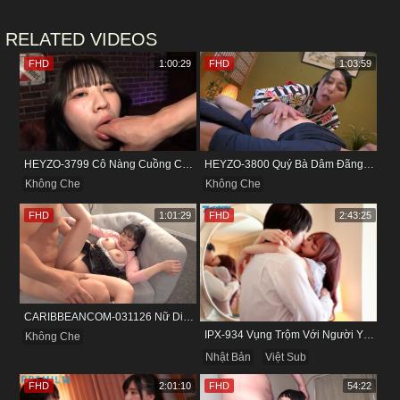
RELATED VIDEOS
FHD
1:00:29
FHD
1:03:59
HEYZO-3799 Cô Nàng Cuồng Cảm Giác Mạnh Và Khoái Lạc Tột Đỉnh
HEYZO-3800 Quý Bà Dâm Đãng Và Cuộc Vui Đầy Kích Thích
Không Che
Không Che
FHD
1:01:29
FHD
2:43:25
CARIBBEANCOM-031126 Nữ Diễn Viên Nấm Lùn Và Bộ Ngực Khủng
IPX-934 Vụng Trộm Với Người Yêu Cũ Trong Khách Sạn
Không Che
Nhật Bản
Việt Sub
FHD
2:01:10
FHD
54:22