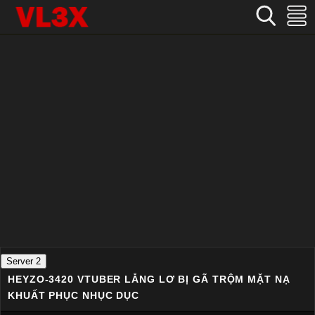
Home
›
Không che
›
HEYZO-3420 VTuber lẳng lơ bị gã trộm mặt nạ khuất phục nhục dục
Server 2
HEYZO-3420 VTUBER LẲNG LƠ BỊ GÃ TRỘM MẶT NẠ
KHUẤT PHỤC NHỤC DỤC