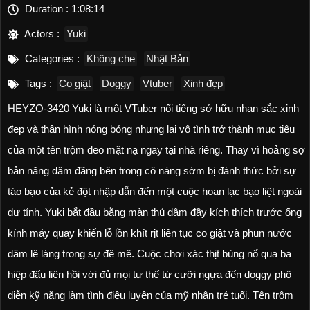
Duration :
1:08:14
Actors :
Yuki
Categories :
Không che
Nhật Bản
Tags :
Co giật
Doggy
Vtuber
Xinh đẹp
HEYZO-3420 Yuki là một VTuber nổi tiếng sở hữu nhan sắc xinh
đẹp và thân hình nóng bỏng nhưng lại vô tình trở thành mục tiêu
của một tên trộm đeo mặt nạ ngay tại nhà riêng. Thay vì hoảng sợ
bản năng dâm đãng bên trong cô nàng sớm bị đánh thức bởi sự
táo bạo của kẻ đột nhập dẫn đến một cuộc hoan lạc bạo liệt ngoài
dự tính. Yuki bắt đầu bằng màn thủ dâm đầy kích thích trước ống
kính máy quay khiến lỗ lồn khít rịt liên tục co giật và phun nước
dâm lê láng trong sự đê mê. Cuộc chơi xác thịt bùng nổ qua ba
hiệp đấu liên hồi với đủ mọi tư thế từ cưỡi ngựa đến doggy phô
diễn kỹ năng làm tình điêu luyện của mỹ nhân trẻ tuổi. Tên trộm