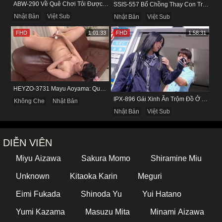
ABW-290 Về Quê Chơi Tôi Được Đụ Cô Bạn Thân Từ Thuở Nhỏ
SSIS-557 Bố Chồng Thay Con Trai Bị Liệt Dương Chăm Sóc Con Dâu
Nhật Bản
Việt Sub
Nhật Bản
Việt Sub
FHD
1:01:33
FHD
1:58:31
HEYZO-3731 Mayu Aoyama: Quý Bà Biến Thái Thích Bị Nhìn Khi Tự Sướng
IPX-896 Gái Xinh Ăn Trộm Đồ Ở Cửa Hàng Và Cái Kết
Không Che
Nhật Bản
Nhật Bản
Việt Sub
DIỄN VIÊN
Miyu Aizawa
Sakura Momo
Shiramine Miu
Unknown
Kitaoka Karin
Meguri
Eimi Fukada
Shinoda Yu
Yui Hatano
Yumi Kazama
Masuzu Mita
Minami Aizawa