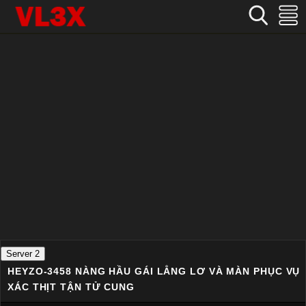
Home
›
Không che
›
HEYZO-3458 Nàng hầu gái lẳng lơ và màn phục vụ xác thịt tận tử cung
Server 2
HEYZO-3458 NÀNG HẦU GÁI LẲNG LƠ VÀ MÀN PHỤC VỤ
XÁC THỊT TẬN TỬ CUNG