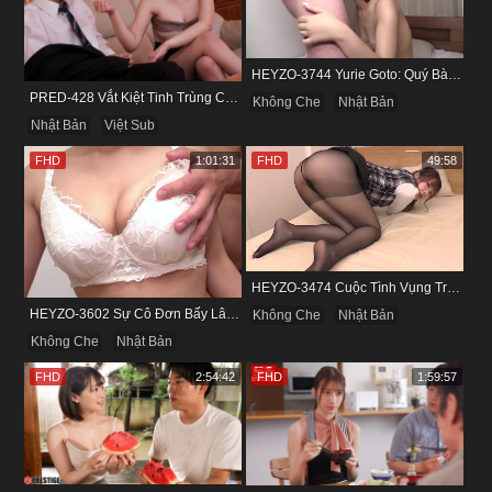
HEYZO-3744 Yurie Goto: Quý Bà Dâm Phụ & Cơn Cuồng Si Mùi Buồi Khắm
PRED-428 Vắt Kiệt Tinh Trùng Của Bạn Trai Để Chừa Thói Lăng Nhăng
Không Che
Nhật Bản
Nhật Bản
Việt Sub
FHD
1:01:31
FHD
49:58
HEYZO-3474 Cuộc Tình Vụng Trộm Cùng Cô Nàng Mảnh Mai Minami Fujii
HEYZO-3602 Sự Cô Đơn Bấy Lâu Biến Haruka Thành Con Điếm Sành Sỏi
Không Che
Nhật Bản
Không Che
Nhật Bản
FHD
2:54:42
FHD
1:59:57