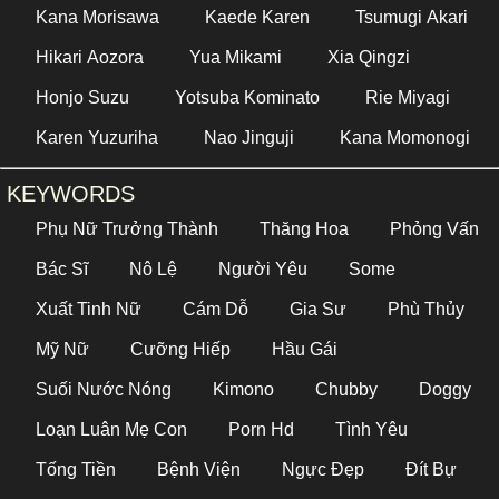
Kana Morisawa
Kaede Karen
Tsumugi Akari
Hikari Aozora
Yua Mikami
Xia Qingzi
Honjo Suzu
Yotsuba Kominato
Rie Miyagi
Karen Yuzuriha
Nao Jinguji
Kana Momonogi
KEYWORDS
Phụ Nữ Trưởng Thành
Thăng Hoa
Phỏng Vấn
Bác Sĩ
Nô Lệ
Người Yêu
Some
Xuất Tinh Nữ
Cám Dỗ
Gia Sư
Phù Thủy
Mỹ Nữ
Cưỡng Hiếp
Hầu Gái
Suối Nước Nóng
Kimono
Chubby
Doggy
Loạn Luân Mẹ Con
Porn Hd
Tình Yêu
Tống Tiền
Bệnh Viện
Ngực Đẹp
Đít Bự