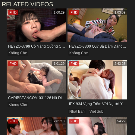
RELATED VIDEOS
FHD
1:00:29
FHD
1:03:59
HEYZO-3799 Cô Nàng Cuồng Cảm Giác Mạnh Và Khoái Lạc Tột Đỉnh
HEYZO-3800 Quý Bà Dâm Đãng Và Cuộc Vui Đầy Kích Thích
Không Che
Không Che
FHD
1:01:29
FHD
2:43:25
CARIBBEANCOM-031126 Nữ Diễn Viên Nấm Lùn Và Bộ Ngực Khủng
IPX-934 Vụng Trộm Với Người Yêu Cũ Trong Khách Sạn
Không Che
Nhật Bản
Việt Sub
FHD
2:01:10
FHD
54:22