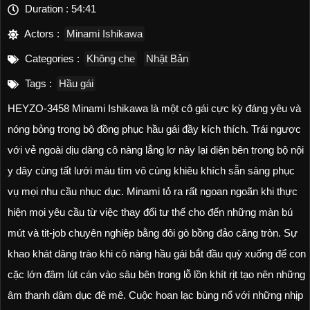
Duration :
54:41
Actors :
Minami Ishikawa
Categories :
Không che
Nhật Bản
Tags :
Hầu gái
HEYZO-3458 Minami Ishikawa là một cô gái cực kỳ đáng yêu và
nóng bỏng trong bộ đồng phục hầu gái đầy kích thích. Trái ngược
với vẻ ngoài dịu dàng cô nàng lẳng lơ này lại diện bên trong bộ nội
y dây cùng tất lưới màu tím vô cùng khiêu khích sẵn sàng phục
vụ mọi nhu cầu nhục dục. Minami tỏ ra rất ngoan ngoãn khi thực
hiện mọi yêu cầu từ việc thay đổi tư thế cho đến những màn bú
mút và tit-job chuyên nghiệp bằng đôi gò bồng đảo căng tròn. Sự
khao khát dâng trào khi cô nàng hầu gái bắt đầu quỳ xuống để con
cặc lớn đâm lút cán vào sâu bên trong lỗ lồn khít rịt tạo nên những
âm thanh dâm dục đê mê. Cuộc hoan lạc bùng nổ với những nhịp