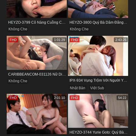
HEYZO-3799 Cô Nàng Cuồng Cảm Giác Mạnh Và Khoái Lạc Tột Đỉnh
HEYZO-3800 Quý Bà Dâm Đãng Và Cuộc Vui Đầy Kích Thích
Không Che
Không Che
FHD
1:01:29
FHD
2:43:25
CARIBBEANCOM-031126 Nữ Diễn Viên Nấm Lùn Và Bộ Ngực Khủng
IPX-934 Vụng Trộm Với Người Yêu Cũ Trong Khách Sạn
Không Che
Nhật Bản
Việt Sub
FHD
2:01:10
FHD
54:22
HEYZO-3744 Yurie Goto: Quý Bà Dâm Phụ & Cơn Cuồng Si Mùi Buồi Khắm