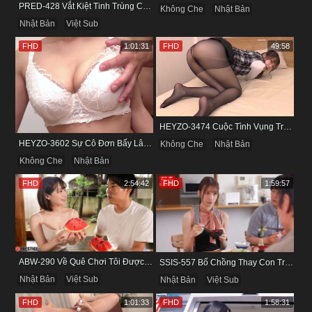
PRED-428 Vắt Kiệt Tinh Trùng Của Bạn Trai Để Chừa Thói Lăng Nhăng
Không Che
Nhật Bản
Nhật Bản
Việt Sub
FHD
1:01:31
FHD
49:58
HEYZO-3474 Cuộc Tình Vụng Trộm Cùng Cô Nàng Mảnh Mai Minami Fujii
HEYZO-3602 Sự Cô Đơn Bấy Lâu Biến Haruka Thành Con Điếm Sành Sỏi
Không Che
Nhật Bản
Không Che
Nhật Bản
FHD
2:54:42
FHD
1:59:57
ABW-290 Về Quê Chơi Tôi Được Đụ Cô Bạn Thân Từ Thuở Nhỏ
SSIS-557 Bố Chồng Thay Con Trai Bị Liệt Dương Chăm Sóc Con Dâu
Nhật Bản
Việt Sub
Nhật Bản
Việt Sub
FHD
1:01:33
FHD
1:58:31