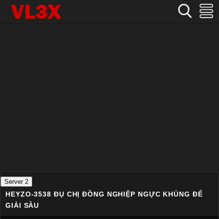
Home
›
Không che
›
HEYZO-3538 Đụ chị đồng nghiệp ngực khủng để giải sầu
Server 2
HEYZO-3538 ĐỤ CHỊ ĐỒNG NGHIỆP NGỰC KHỦNG ĐỂ
GIẢI SẦU