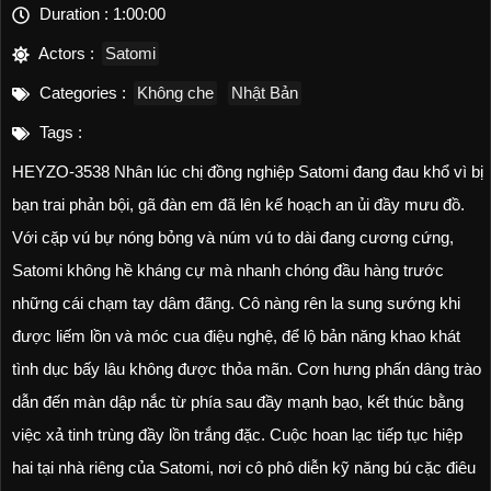
Duration :
1:00:00
Actors :
Satomi
Categories :
Không che
Nhật Bản
Tags :
HEYZO-3538 Nhân lúc chị đồng nghiệp Satomi đang đau khổ vì bị
bạn trai phản bội, gã đàn em đã lên kế hoạch an ủi đầy mưu đồ.
Với cặp vú bự nóng bỏng và núm vú to dài đang cương cứng,
Satomi không hề kháng cự mà nhanh chóng đầu hàng trước
những cái chạm tay dâm đãng. Cô nàng rên la sung sướng khi
được liếm lồn và móc cua điệu nghệ, để lộ bản năng khao khát
tình dục bấy lâu không được thỏa mãn. Cơn hưng phấn dâng trào
dẫn đến màn dập nắc từ phía sau đầy mạnh bạo, kết thúc bằng
việc xả tinh trùng đầy lồn trắng đặc. Cuộc hoan lạc tiếp tục hiệp
hai tại nhà riêng của Satomi, nơi cô phô diễn kỹ năng bú cặc điêu