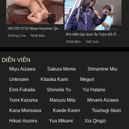
HEYZO-3731 Mayu Aoyama: Quý Bà Biến Thái Thích Bị Nhìn Khi Tự Sướng
IPX-896 Gái Xinh Ăn Trộm Đồ Ở Cửa Hàng Và Cái Kết
Không Che
Nhật Bản
Nhật Bản
Việt Sub
DIỄN VIÊN
Miyu Aizawa
Sakura Momo
Shiramine Miu
Unknown
Kitaoka Karin
Meguri
Eimi Fukada
Shinoda Yu
Yui Hatano
Yumi Kazama
Masuzu Mita
Minami Aizawa
Kana Morisawa
Kaede Karen
Tsumugi Akari
Hikari Aozora
Yua Mikami
Xia Qingzi