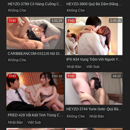
HEYZO-3799 Cô Nàng Cuồng Cảm Giác Mạnh Và Khoái Lạc Tột Đỉnh
HEYZO-3800 Quý Bà Dâm Đãng Và Cuộc Vui Đầy Kích Thích
Không Che
Không Che
FHD
1:01:29
FHD
2:43:25
CARIBBEANCOM-031126 Nữ Diễn Viên Nấm Lùn Và Bộ Ngực Khủng
IPX-934 Vụng Trộm Với Người Yêu Cũ Trong Khách Sạn
Không Che
Nhật Bản
Việt Sub
FHD
2:01:10
FHD
54:22
HEYZO-3744 Yurie Goto: Quý Bà Dâm Phụ & Cơn Cuồng Si Mùi Buồi Khắm
PRED-428 Vắt Kiệt Tinh Trùng Của Bạn Trai Để Chừa Thói Lăng Nhăng
Không Che
Nhật Bản
Nhật Bản
Việt Sub