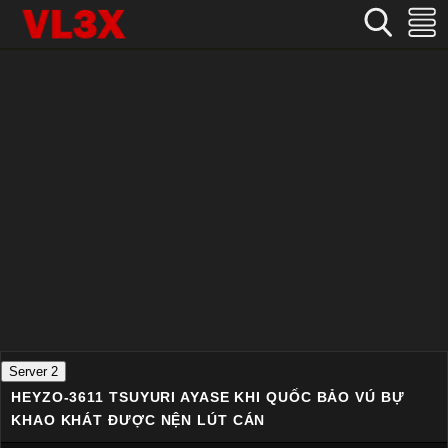
Home
›
Không che
›
HEYZO-3611 Tsuyuri Ayase Khi quốc bảo vú bự khao khát được nện lút cán
Server 2
HEYZO-3611 TSUYURI AYASE KHI QUỐC BẢO VÚ BỰ
KHAO KHÁT ĐƯỢC NỆN LÚT CÁN