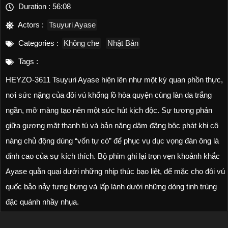
Duration :
56:08
Actors :
Tsuyuri Ayase
Categories :
Không che
Nhật Bản
Tags :
HEYZO-3611 Tsuyuri Ayase hiện lên như một kỳ quan phồn thực,
nơi sức nặng của đôi vú khổng lồ hòa quyện cùng làn da trắng
ngần, mỡ màng tạo nên một sức hút kịch độc. Sự tương phản
giữa gương mặt thanh tú và bản năng dâm đãng bộc phát khi cô
nàng chủ động dùng “vốn tự có” để phục vụ dục vọng đàn ông là
đỉnh cao của sự kích thích. Bộ phim ghi lại trọn vẹn khoảnh khắc
Ayase quằn quại dưới những nhịp thúc bạo liệt, để mặc cho đôi vú
quốc bảo nảy tưng bừng và lấp lánh dưới những dòng tinh trùng
đặc quánh nhầy nhụa.