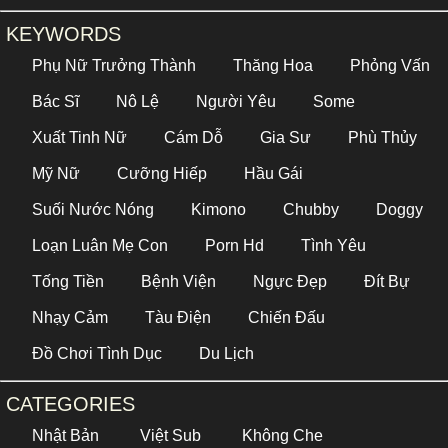
KEYWORDS
Phụ Nữ Trưởng Thành
Thăng Hoa
Phỏng Vấn
Bác Sĩ
Nô Lệ
Người Yêu
Some
Xuất Tinh Nữ
Cám Dỗ
Gia Sư
Phù Thủy
Mỹ Nữ
Cưỡng Hiếp
Hầu Gái
Suối Nước Nóng
Kimono
Chubby
Doggy
Loạn Luân Mẹ Con
Porn Hd
Tình Yêu
Tống Tiền
Bệnh Viện
Ngực Đẹp
Đít Bự
Nhạy Cảm
Tàu Điện
Chiến Đấu
Đồ Chơi Tình Dục
Du Lịch
CATEGORIES
Nhật Bản
Việt Sub
Không Che