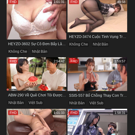
FHD
1:01:31
FHD
49:58
HEYZO-3474 Cuộc Tình Vụng Trộm Cùng Cô Nàng Mảnh Mai Minami Fujii
HEYZO-3602 Sự Cô Đơn Bấy Lâu Biến Haruka Thành Con Điếm Sành Sỏi
Không Che
Nhật Bản
Không Che
Nhật Bản
FHD
2:54:42
FHD
1:59:57
ABW-290 Về Quê Chơi Tôi Được Đụ Cô Bạn Thân Từ Thuở Nhỏ
SSIS-557 Bố Chồng Thay Con Trai Bị Liệt Dương Chăm Sóc Con Dâu
Nhật Bản
Việt Sub
Nhật Bản
Việt Sub
FHD
1:01:33
FHD
1:58:31