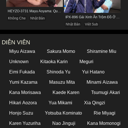
HEYZO-3731 Mayu Aoyama: Quý Bà Biến Thái Thích Bị Nhìn Khi Tự Sướng
IPX-896 Gái Xinh Ăn Trộm Đồ Ở Cửa Hàng Và Cái Kết
Không Che
Nhật Bản
Nhật Bản
Việt Sub
DIỄN VIÊN
Miyu Aizawa
Sakura Momo
Shiramine Miu
Unknown
Kitaoka Karin
Meguri
Eimi Fukada
Shinoda Yu
Yui Hatano
Yumi Kazama
Masuzu Mita
Minami Aizawa
Kana Morisawa
Kaede Karen
Tsumugi Akari
Hikari Aozora
Yua Mikami
Xia Qingzi
Honjo Suzu
Yotsuba Kominato
Rie Miyagi
Karen Yuzuriha
Nao Jinguji
Kana Momonogi