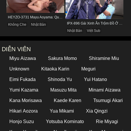
HEYZO-3731 Mayu Aoyama: Quý Bà Biến Thái Thích Bị Nhìn Khi Tự Sướng
IPX-896 Gái Xinh Ăn Trộm Đồ Ở Cửa Hàng Và Cái Kết
Không Che
Nhật Bản
Nhật Bản
Việt Sub
DIỄN VIÊN
Miyu Aizawa
Sakura Momo
Shiramine Miu
Unknown
Kitaoka Karin
Meguri
Eimi Fukada
Shinoda Yu
Yui Hatano
Yumi Kazama
Masuzu Mita
Minami Aizawa
Kana Morisawa
Kaede Karen
Tsumugi Akari
Hikari Aozora
Yua Mikami
Xia Qingzi
Honjo Suzu
Yotsuba Kominato
Rie Miyagi