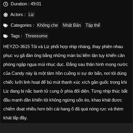
Duration :
49:01
Actors :
Liz
Categories :
Không che
Nhật Bản
Tập thể
Tags :
Threesome
HEYZO-3615 Tôi và Liz phối hợp nhịp nhàng, thay phiên nhau
phục vụ gã đàn ông bằng những màn bú liếm tận tụy khiến căn
phòng ngập ngụa mùi nhục dục. Đằng sau thân hình mọng nước
của Candy này là một tâm hồn cuồng si sự dơ bẩn, nơi tôi dùng
chiếc lưỡi linh hoạt để bú mút thanh xúc xích gân guốc trong khi
Liz đang bị nắc banh tử cung ở phía đối diện. Từng nhịp thúc bắt
đầu mạnh dần khiến tôi không ngừng uốn éo, khao khát được
chiếm đoạt nhiều hơn bởi cái hang ổ đã quá nóng rực và thèm
khát lấp đầy.