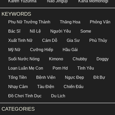
Karen Yuzuriha
Nao Jinguji
Kana Momonogi
KEYWORDS
Phụ Nữ Trưởng Thành
Thăng Hoa
Phỏng Vấn
Bác Sĩ
Nô Lệ
Người Yêu
Some
Xuất Tinh Nữ
Cám Dỗ
Gia Sư
Phù Thủy
Mỹ Nữ
Cưỡng Hiếp
Hầu Gái
Suối Nước Nóng
Kimono
Chubby
Doggy
Loạn Luân Mẹ Con
Porn Hd
Tình Yêu
Tống Tiền
Bệnh Viện
Ngực Đẹp
Đít Bự
Nhạy Cảm
Tàu Điện
Chiến Đấu
Đồ Chơi Tình Dục
Du Lịch
CATEGORIES