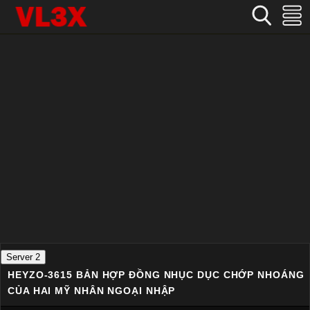
Home
›
Không che
›
HEYZO-3615 Bản hợp đồng nhục dục chớp nhoáng của hai mỹ nhân ngoại nhập
Server 2
HEYZO-3615 BẢN HỢP ĐỒNG NHỤC DỤC CHỚP NHOÁNG
CỦA HAI MỸ NHÂN NGOẠI NHẬP