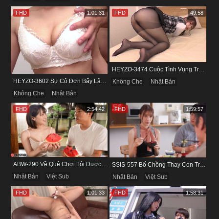
FHD
1:01:31
FHD
49:58
HEYZO-3474 Cuộc Tình Vụng Trộm Cùng Cô Nàng Mảnh Mai Minami Fujii
HEYZO-3602 Sự Cô Đơn Bấy Lâu Biến Haruka Thành Con Điếm Sành Sỏi
Không Che
Nhật Bản
Không Che
Nhật Bản
FHD
2:54:42
FHD
1:59:57
ABW-290 Về Quê Chơi Tôi Được Đụ Cô Bạn Thân Từ Thuở Nhỏ
SSIS-557 Bố Chồng Thay Con Trai Bị Liệt Dương Chăm Sóc Con Dâu
Nhật Bản
Việt Sub
Nhật Bản
Việt Sub
FHD
1:01:33
FHD
1:58:31