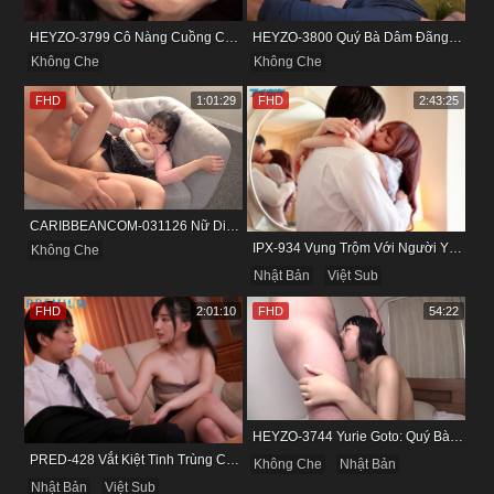
HEYZO-3799 Cô Nàng Cuồng Cảm Giác Mạnh Và Khoái Lạc Tột Đỉnh
HEYZO-3800 Quý Bà Dâm Đãng Và Cuộc Vui Đầy Kích Thích
Không Che
Không Che
FHD
1:01:29
FHD
2:43:25
CARIBBEANCOM-031126 Nữ Diễn Viên Nấm Lùn Và Bộ Ngực Khủng
IPX-934 Vụng Trộm Với Người Yêu Cũ Trong Khách Sạn
Không Che
Nhật Bản
Việt Sub
FHD
2:01:10
FHD
54:22
HEYZO-3744 Yurie Goto: Quý Bà Dâm Phụ & Cơn Cuồng Si Mùi Buồi Khắm
PRED-428 Vắt Kiệt Tinh Trùng Của Bạn Trai Để Chừa Thói Lăng Nhăng
Không Che
Nhật Bản
Nhật Bản
Việt Sub