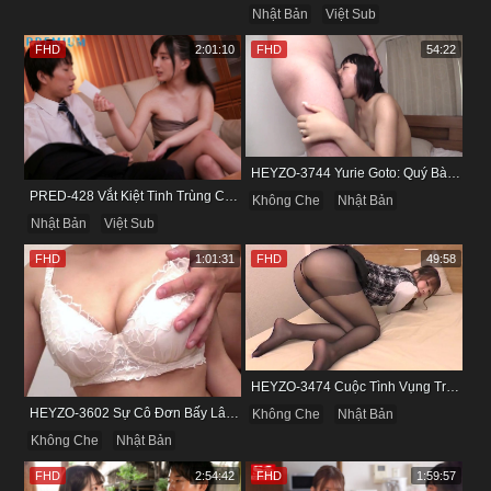
Nhật Bản
Việt Sub
FHD
2:01:10
FHD
54:22
HEYZO-3744 Yurie Goto: Quý Bà Dâm Phụ & Cơn Cuồng Si Mùi Buồi Khắm
PRED-428 Vắt Kiệt Tinh Trùng Của Bạn Trai Để Chừa Thói Lăng Nhăng
Không Che
Nhật Bản
Nhật Bản
Việt Sub
FHD
1:01:31
FHD
49:58
HEYZO-3474 Cuộc Tình Vụng Trộm Cùng Cô Nàng Mảnh Mai Minami Fujii
HEYZO-3602 Sự Cô Đơn Bấy Lâu Biến Haruka Thành Con Điếm Sành Sỏi
Không Che
Nhật Bản
Không Che
Nhật Bản
FHD
2:54:42
FHD
1:59:57