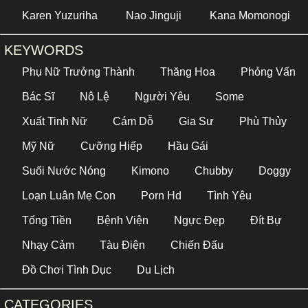
Karen Yuzuriha
Nao Jinguji
Kana Momonogi
KEYWORDS
Phụ Nữ Trưởng Thành
Thăng Hoa
Phỏng Vấn
Bác Sĩ
Nô Lệ
Người Yêu
Some
Xuất Tinh Nữ
Cám Dỗ
Gia Sư
Phù Thủy
Mỹ Nữ
Cưỡng Hiếp
Hầu Gái
Suối Nước Nóng
Kimono
Chubby
Doggy
Loạn Luân Mẹ Con
Porn Hd
Tình Yêu
Tống Tiền
Bệnh Viện
Ngực Đẹp
Đít Bự
Nhạy Cảm
Tàu Điện
Chiến Đấu
Đồ Chơi Tình Dục
Du Lịch
CATEGORIES