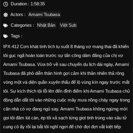
Duration :
1:58:35
Actors :
Amami Tsubasa
Categories :
Nhật Bản
Việt Sub
Tags :
IPX-412 Cơn khát tình tích tụ suốt 8 tháng vợ mang thai đã khiến
tôi gục ngã hoàn toàn trước sự tấn công dâm đãng của chị vợ
Amami Tsubasa. Vừa trở về sau chuyến du lịch dài ngày, Amami
Tsubasa đã phô diễn thân hình gợi cảm khi thản nhiên thả rông
vòng một và diện quần xuyên thấu để lộ vùng kín ngay trước mắt
tôi. Sự kích thích tội lỗi lên đến đỉnh điểm khi Amami Tsubasa chủ
động dẫn dắt tôi vào những cuộc mây mưa nồng cháy ngay trong
căn nhà có vợ đang ngủ say. Amami Tsubasa không ngừng mời
gọi tôi đâm lút cán, ép tôi xả sạch từng giọt tinh trùng vào sâu tử
cung cô ấy rồi lại bắt tôi nghỉ ngơi để chờ đợi đợt vắt kiệt tiếp