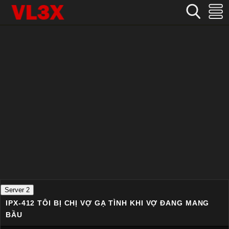
Home
›
Nhật Bản
›
IPX-412 Tôi bị chị vợ gạ tình khi vợ đang mang bầu
Server 2
IPX-412 TÔI BỊ CHỊ VỢ GẠ TÌNH KHI VỢ ĐANG MANG
BẦU