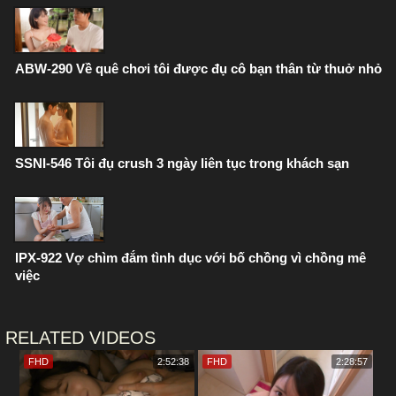
ABW-290 Về quê chơi tôi được đụ cô bạn thân từ thuở nhỏ
SSNI-546 Tôi đụ crush 3 ngày liên tục trong khách sạn
IPX-922 Vợ chìm đắm tình dục với bố chồng vì chồng mê
việc
RELATED VIDEOS
FHD
2:52:38
FHD
2:28:57