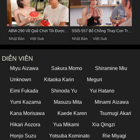
ABW-290 Về Quê Chơi Tôi Được Đụ Cô Bạn Thân Từ Thuở Nhỏ
SSIS-557 Bố Chồng Thay Con Trai Bị Liệt Dương Chăm Sóc Con Dâu
Nhật Bản
Việt Sub
Nhật Bản
Việt Sub
DIỄN VIÊN
Miyu Aizawa
Sakura Momo
Shiramine Miu
Unknown
Kitaoka Karin
Meguri
Eimi Fukada
Shinoda Yu
Yui Hatano
Yumi Kazama
Masuzu Mita
Minami Aizawa
Kana Morisawa
Kaede Karen
Tsumugi Akari
Hikari Aozora
Yua Mikami
Xia Qingzi
Honjo Suzu
Yotsuba Kominato
Rie Miyagi