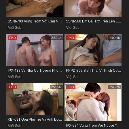
SSNI-703 Vụng Trộm Với Cậu Nhân Viên Ngay Bên Cạnh Chồng
SSNI-568 Em Gái Trơ Trẽn Lén Lút Vụng Trộm Với Bồ Của Chị
Việt Sub
Việt Sub
FHD
2:52:14
FHD
2:00:16
IPX-438 Về Nhà Cô Trưởng Phòng Không Thích Mặc Đồ Lót
PPPD-802 Biến Thái Vì Thích Cướp Bồ Bạn Thân
Việt Sub
Việt Sub
FHD
2:26:37
FHD
2:43:25
KBI-031 Góa Phụ Trẻ Và Anh Đồng Nghiệp Cũ
IPX-934 Vụng Trộm Với Người Yêu Cũ Trong Khách Sạn
Việt Sub