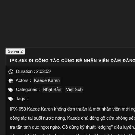
Server 2
IPX-658 ĐI CÔNG TÁC CÙNG BÉ NHÂN VIÊN DÂM ĐÃN
Duration :
2:03:59
Actors :
Kaede Karen
Categories :
Nhật Bản
Việt Sub
Tags :
IPX-658 Kaede Karen không đơn thuần là một nhân viên mới ngây 
công tác tại suối nước nóng, Kaede chủ động gõ cửa phòng sế
tra tấn tình dục ngọt ngào. Cô dùng kỹ thuật “edging” điêu luyện