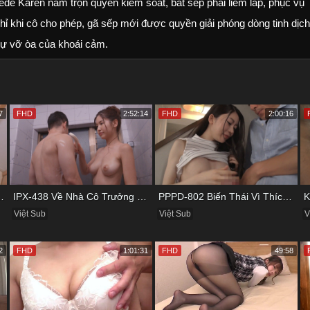
aede Karen nắm trọn quyền kiểm soát, bắt sếp phải liếm láp, phục vụ
hỉ khi cô cho phép, gã sếp mới được quyền giải phóng dòng tinh dịch
 sự vỡ òa của khoái cảm.
7
FHD
2:52:14
FHD
2:00:16
 Vụng Trộm Với Bồ Của Chị
IPX-438 Về Nhà Cô Trưởng Phòng Không Thích Mặc Đồ Lót
PPPD-802 Biến Thái Vì Thích Cướp Bồ Bạn Thân
Việt Sub
Việt Sub
V
2
FHD
1:01:31
FHD
49:58