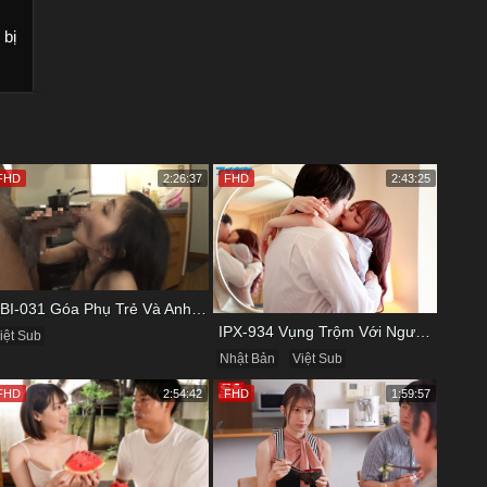
 bị
FHD
2:26:37
FHD
2:43:25
KBI-031 Góa Phụ Trẻ Và Anh Đồng Nghiệp Cũ
IPX-934 Vụng Trộm Với Người Yêu Cũ Trong Khách Sạn
iệt Sub
Nhật Bản
Việt Sub
FHD
2:54:42
FHD
1:59:57