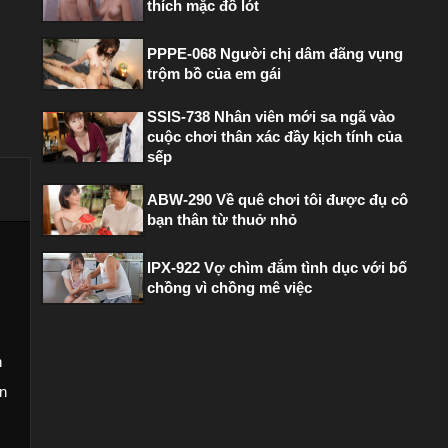
thích mặc đồ lót
PPPE-068 Người chị dâm đãng vụng
trộm bồ của em gái
SSIS-738 Nhân viên mới sa ngã vào
cuộc chơi thân xác đầy kịch tính của
sếp
ABW-290 Về quê chơi tôi được đụ cô
bạn thân từ thuở nhỏ
IPX-922 Vợ chìm đắm tình dục với bố
chồng vì chồng mê việc
n
àn