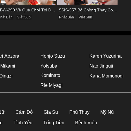
ABW-290 Về Quê Chơi Tôi Được Đụ Cô Bạn Thân Từ Thuở Nhỏ
SSIS-557 Bố Chồng Thay Con Trai Bị Liệt Dương Chăm Sóc Con Dâu
hật Bản
Việt Sub
Nhật Bản
Việt Sub
ri Aozora
Honjo Suzu
Karen Yuzuriha
 Mikami
Yotsuba
Nao Jinguji
Kominato
Qingzi
Kana Momonogi
Rie Miyagi
 Nữ
Cám Dỗ
Gia Sư
Phù Thủy
Mỹ Nữ
Hd
Tình Yêu
Tống Tiền
Bệnh Viện