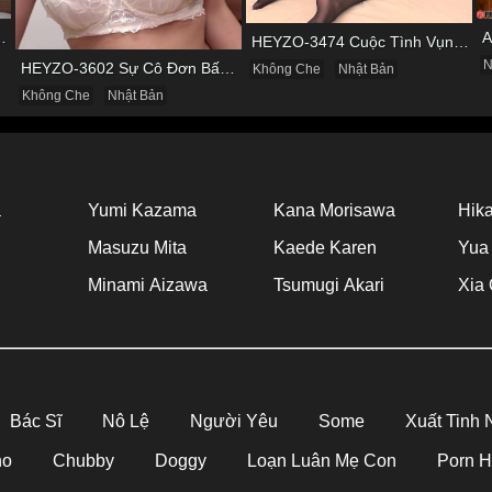
 & Cơn Cuồng Si Mùi Buồi Khắm
HEYZO-3474 Cuộc Tình Vụng Trộm Cùng Cô Nàng Mảnh Mai Minami Fujii
N
HEYZO-3602 Sự Cô Đơn Bấy Lâu Biến Haruka Thành Con Điếm Sành Sỏi
Không Che
Nhật Bản
Không Che
Nhật Bản
a
Yumi Kazama
Kana Morisawa
Hika
Masuzu Mita
Kaede Karen
Yua
Minami Aizawa
Tsumugi Akari
Xia 
Bác Sĩ
Nô Lệ
Người Yêu
Some
Xuất Tinh
no
Chubby
Doggy
Loạn Luân Mẹ Con
Porn 