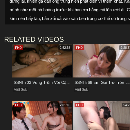
dừng lại, khiến gã đàn ông trung niên phát điên vì thèm khát. K
mình như một bà hoàng trước khi ban ơn bằng cái lồn ướt át. C
kìm nén bấy lâu, bắn xối xả vào sâu bên trong cơ thể cô trong
RELATED VIDEOS
FHD
2:52:38
FHD
2:28:5
SSNI-703 Vụng Trộm Với Cậu Nhân Viên Ngay Bên Cạnh Chồng
SSNI-568 Em Gái Trơ Trẽn Lén Lút
Việt Sub
Việt Sub
FHD
2:01:10
FHD
54:2