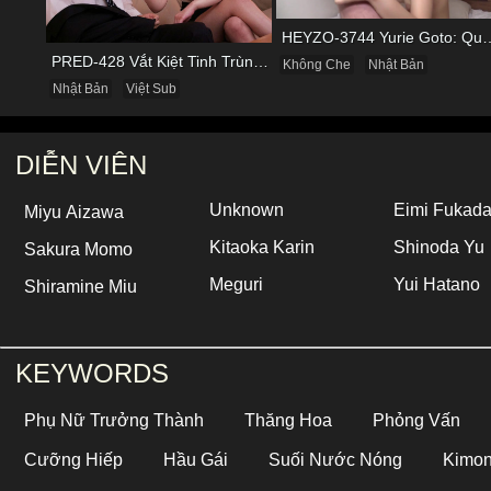
HEYZO-3744 Yurie Goto: Quý Bà Dâm Phụ
PRED-428 Vắt Kiệt Tinh Trùng Của Bạn Trai Để Chừa Thói Lăng Nhăng
Không Che
Nhật Bản
Nhật Bản
Việt Sub
DIỄN VIÊN
Unknown
Eimi Fukad
Miyu Aizawa
Kitaoka Karin
Shinoda Yu
Sakura Momo
Meguri
Yui Hatano
Shiramine Miu
KEYWORDS
Phụ Nữ Trưởng Thành
Thăng Hoa
Phỏng Vấn
Cưỡng Hiếp
Hầu Gái
Suối Nước Nóng
Kimo