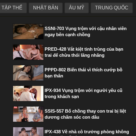
TẬP THỂ
NHẬT BẢN
ÂU MỸ
TRUNG QUỐC
PHIM HOT TRONG TUẦN
SSNI-703 Vụng trộm với cậu nhân viên
ngay bên cạnh chồng
PRED-428 Vắt kiệt tinh trùng của bạn
trai để chừa thói lăng nhăng
PPPD-802 Biến thái vì thích cướp bồ
bạn thân
IPX-934 Vụng trộm với người yêu cũ
trong khách sạn
SSIS-557 Bố chồng thay con trai bị liệt
dương chăm sóc con dâu
IPX-438 Về nhà cô trưởng phòng không