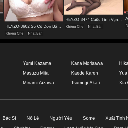
 & Cơn Cuồng Si Mùi Buồi Khắm
HEYZO-3474 Cuộc Tình Vụng Trộm Cùng Cô Nàng Mảnh Mai Minami Fujii
N
HEYZO-3602 Sự Cô Đơn Bấy Lâu Biến Haruka Thành Con Điếm Sành Sỏi
Không Che
Nhật Bản
Không Che
Nhật Bản
a
Yumi Kazama
Kana Morisawa
Hika
Masuzu Mita
Kaede Karen
Yua
Minami Aizawa
Tsumugi Akari
Xia 
Bác Sĩ
Nô Lệ
Người Yêu
Some
Xuất Tinh