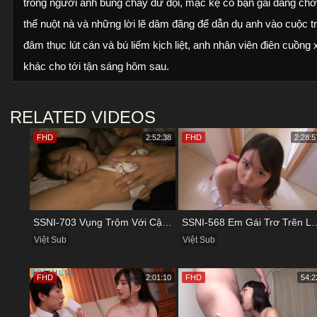
trong người anh bùng cháy dữ dội, mặc kệ cô bạn gái đang chờ 
thể nuột nà và những lời lẽ dâm đãng để dẫn dụ anh vào cuộc t
đâm thục lút cán và bú liếm kịch liệt, anh nhân viên điên cuồng 
khác cho tới tận sáng hôm sau.
RELATED VIDEOS
FHD
2:52:38
FHD
2:28:5
SSNI-703 Vụng Trộm Với Cậu Nhân Viên Ngay Bên Cạnh Chồng
SSNI-568 Em Gái Trơ Trẽn Lén Lút
Việt Sub
Việt Sub
FHD
2:01:10
FHD
54:2