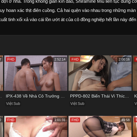
đợi ở nhà. Trong không gian kín đáo, Shiramine Miu liên tục dùng c
ruy hoan xác thịt điên cuồng. Cả hai quện vào nhau trong những màn
xuất tinh xối xả vào cái lồn ướt át của cô đồng nghiệp hết lần này đến
7
FHD
2:52:14
FHD
2:00:16
 Vụng Trộm Với Bồ Của Chị
IPX-438 Về Nhà Cô Trưởng Phòng Không Thích Mặc Đồ Lót
PPPD-802 Biến Thái Vì Thích Cướp Bồ Bạn Thân
Việt Sub
Việt Sub
V
2
FHD
1:01:31
FHD
49:58