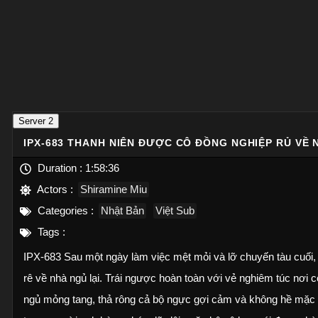
Server 2
IPX-683 THANH NIÊN ĐƯỢC CÔ ĐỒNG NGHIỆP RỦ VỀ
Duration :
1:58:36
Actors :
Shiramine Miu
Categories :
Nhật Bản
Việt Sub
Tags :
IPX-683 Sau một ngày làm việc mệt mỏi và lỡ chuyến tàu cuối, 
rê về nhà ngủ lại. Trái ngược hoàn toàn với vẻ nghiêm túc nơi
ngủ mỏng tang, thả rông cả bộ ngực gợi cảm và không hề mặc qu