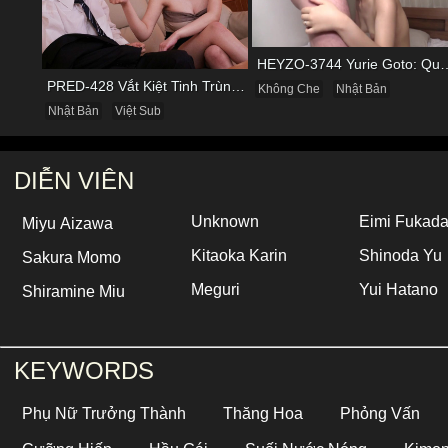
HEYZO-3744 Yurie Goto: Quý Bà Dâm Phụ
PRED-428 Vắt Kiệt Tinh Trùng Của Bạn Trai Để Chừa Thói Lăng Nhăng
Không Che
Nhật Bản
Nhật Bản
Việt Sub
DIỄN VIÊN
Unknown
Eimi Fukad
Miyu Aizawa
Kitaoka Karin
Shinoda Yu
Sakura Momo
Meguri
Yui Hatano
Shiramine Miu
KEYWORDS
Phụ Nữ Trưởng Thành
Thăng Hoa
Phỏng Vấn