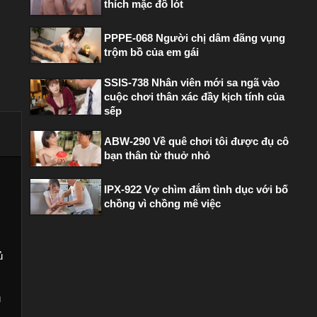
thích mặc đồ lót
PPPE-068 Người chị dâm đãng vụng
trộm bồ của em gái
SSIS-738 Nhân viên mới sa ngã vào
cuộc chơi thân xác đầy kịch tính của
sếp
ABW-290 Về quê chơi tôi được đụ cô
bạn thân từ thuở nhỏ
IPX-922 Vợ chìm đắm tình dục với bố
chồng vì chồng mê việc
ủ
ú