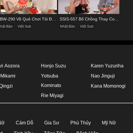
ABW-290 Về Quê Chơi Tôi Được Đụ Cô Bạn Thân Từ Thuở Nhỏ
SSIS-557 Bố Chồng Thay Con Trai Bị Liệt Dương Chăm Sóc Con Dâu
hật Bản
Việt Sub
Nhật Bản
Việt Sub
ri Aozora
Honjo Suzu
Karen Yuzuriha
 Mikami
Yotsuba
Nao Jinguji
Kominato
Qingzi
Kana Momonogi
Rie Miyagi
 Nữ
Cám Dỗ
Gia Sư
Phù Thủy
Mỹ Nữ