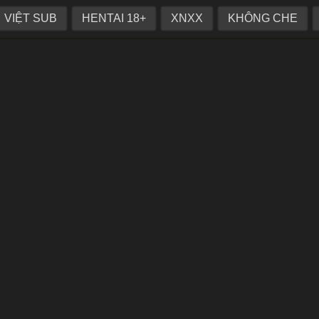
ủ về nhà ngủ chung
VIỆT SUB
HENTAI 18+
XNXX
KHÔNG CHE