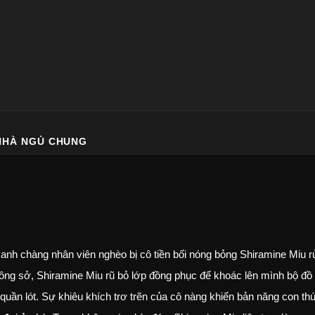
 NHÀ NGỦ CHUNG
anh chàng nhân viên nghèo bị cô tiền bối nóng bỏng Shiramine Miu r
 công sở, Shiramine Miu rũ bỏ lớp đồng phục để khoác lên mình bộ đồ
ần lót. Sự khiêu khích trơ trẽn của cô nàng khiến bản năng con th