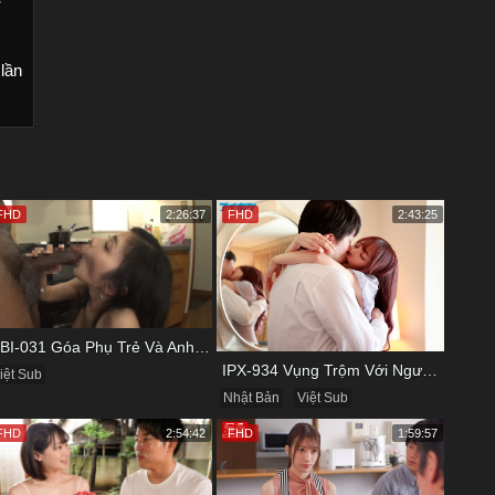
ơ
 lần
FHD
2:26:37
FHD
2:43:25
KBI-031 Góa Phụ Trẻ Và Anh Đồng Nghiệp Cũ
IPX-934 Vụng Trộm Với Người Yêu Cũ Trong Khách Sạn
iệt Sub
Nhật Bản
Việt Sub
FHD
2:54:42
FHD
1:59:57