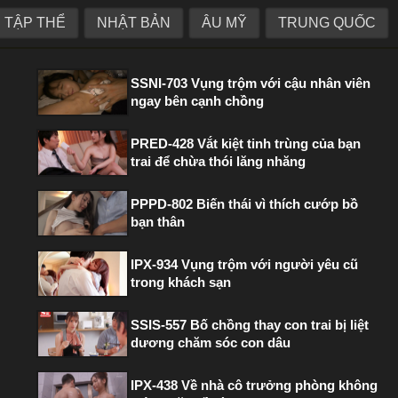
TẬP THỂ
NHẬT BẢN
ÂU MỸ
TRUNG QUỐC
PHIM HOT TRONG TUẦN
SSNI-703 Vụng trộm với cậu nhân viên
ngay bên cạnh chồng
PRED-428 Vắt kiệt tinh trùng của bạn
trai để chừa thói lăng nhăng
PPPD-802 Biến thái vì thích cướp bồ
bạn thân
IPX-934 Vụng trộm với người yêu cũ
trong khách sạn
SSIS-557 Bố chồng thay con trai bị liệt
dương chăm sóc con dâu
IPX-438 Về nhà cô trưởng phòng không