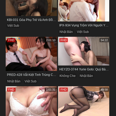
KBI-031 Góa Phụ Trẻ Và Anh Đồng Nghiệp Cũ
IPX-934 Vụng Trộm Với Người Yêu Cũ Trong Khách Sạn
Việt Sub
Nhật Bản
Việt Sub
FHD
2:01:10
FHD
54:22
HEYZO-3744 Yurie Goto: Quý Bà Dâm Phụ & Cơn Cuồng Si Mùi Buồi Khắm
PRED-428 Vắt Kiệt Tinh Trùng Của Bạn Trai Để Chừa Thói Lăng Nhăng
Không Che
Nhật Bản
Nhật Bản
Việt Sub
FHD
1:01:31
FHD
49:58