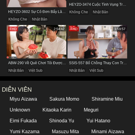
HEYZO-3474 Cuộc Tình Vụng Trộm Cùng Cô Nàng Mảnh Mai Minami Fujii
HEYZO-3602 Sự Cô Đơn Bấy Lâu Biến Haruka Thành Con Điếm Sành Sỏi
Không Che
Nhật Bản
Không Che
Nhật Bản
FHD
2:54:42
FHD
1:59:57
ABW-290 Về Quê Chơi Tôi Được Đụ Cô Bạn Thân Từ Thuở Nhỏ
SSIS-557 Bố Chồng Thay Con Trai Bị Liệt Dương Chăm Sóc Con Dâu
Nhật Bản
Việt Sub
Nhật Bản
Việt Sub
DIỄN VIÊN
Miyu Aizawa
Sakura Momo
Shiramine Miu
Unknown
Kitaoka Karin
Meguri
Eimi Fukada
Shinoda Yu
Yui Hatano
Yumi Kazama
Masuzu Mita
Minami Aizawa