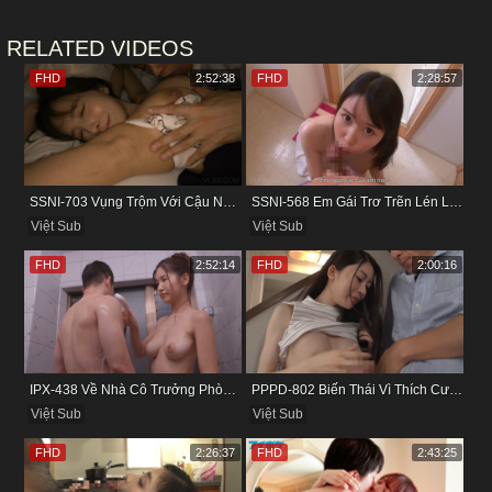
RELATED VIDEOS
FHD
2:52:38
FHD
2:28:57
SSNI-703 Vụng Trộm Với Cậu Nhân Viên Ngay Bên Cạnh Chồng
SSNI-568 Em Gái Trơ Trẽn Lén Lút Vụng Trộm Với Bồ Của Chị
Việt Sub
Việt Sub
FHD
2:52:14
FHD
2:00:16
IPX-438 Về Nhà Cô Trưởng Phòng Không Thích Mặc Đồ Lót
PPPD-802 Biến Thái Vì Thích Cướp Bồ Bạn Thân
Việt Sub
Việt Sub
FHD
2:26:37
FHD
2:43:25