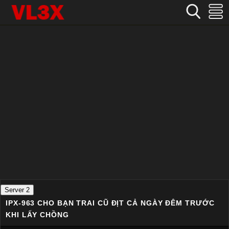
Home
›
Nhật Bản
›
IPX-963 Cho bạn trai cũ địt cả ngày đêm trước khi lấy chồng
Server 2
IPX-963 CHO BẠN TRAI CŨ ĐỊT CẢ NGÀY ĐÊM TRƯỚC
KHI LẤY CHỒNG