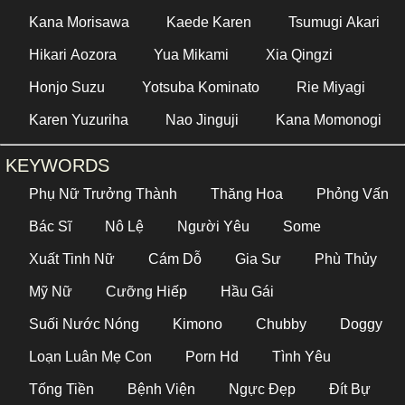
Kana Morisawa
Kaede Karen
Tsumugi Akari
Hikari Aozora
Yua Mikami
Xia Qingzi
Honjo Suzu
Yotsuba Kominato
Rie Miyagi
Karen Yuzuriha
Nao Jinguji
Kana Momonogi
KEYWORDS
Phụ Nữ Trưởng Thành
Thăng Hoa
Phỏng Vấn
Bác Sĩ
Nô Lệ
Người Yêu
Some
Xuất Tinh Nữ
Cám Dỗ
Gia Sư
Phù Thủy
Mỹ Nữ
Cưỡng Hiếp
Hầu Gái
Suối Nước Nóng
Kimono
Chubby
Doggy
Loạn Luân Mẹ Con
Porn Hd
Tình Yêu
Tống Tiền
Bệnh Viện
Ngực Đẹp
Đít Bự