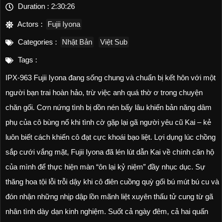
Duration :
2:30:26
Actors :
Fujii Iyona
Categories :
Nhật Bản
Việt Sub
Tags :
IPX-963 Fujii Iyona đang sống chung và chuẩn bị kết hôn với một
người bạn trai hoàn hảo, trừ việc anh quá thờ ơ trong chuyện
chăn gối. Cơn nứng tình bị dồn nén bấy lâu khiến bản năng dâm
phụ của cô bùng nổ khi tình cờ gặp lại gã người yêu cũ Kai – kẻ
luôn biết cách khiến cô đạt cực khoái bạo liệt. Lợi dụng lúc chồng
sắp cưới vắng mặt, Fujii Iyona đã lén lút dẫn Kai về chính căn hộ
của mình để thực hiện màn “ôn lại kỷ niệm” đầy nhục dục. Sự
thăng hoa tội lỗi trỗi dậy khi cô điên cuồng quỳ gối bú mút bú cu và
đón nhận những nhịp dập lồn mãnh liệt xuyên thấu tử cung từ gã
nhân tình dày dạn kinh nghiệm. Suốt cả ngày đêm, cả hai quấn