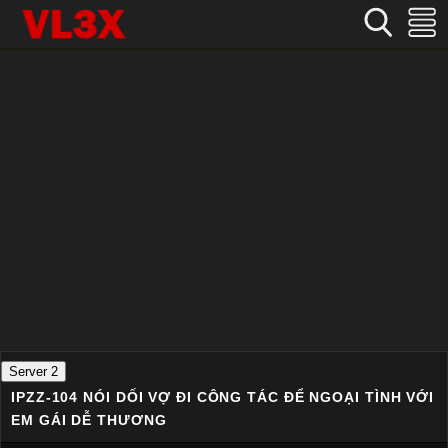
Home
›
Nhật Bản
›
IPZZ-104 Nói dối vợ đi công tác để ngoại tình với em gái dễ thương
Server 2
IPZZ-104 NÓI DỐI VỢ ĐI CÔNG TÁC ĐỂ NGOẠI TÌNH VỚI
EM GÁI DỄ THƯƠNG