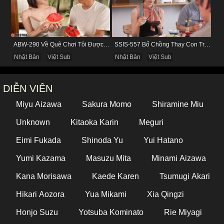
ABW-290 Về Quê Chơi Tôi Được Đụ Cô Bạn Thân Từ Thuở Nhỏ
SSIS-557 Bố Chồng Thay Con Trai Bị Liệt Dương Chăm Sóc Con Dâu
Nhật Bản
Việt Sub
Nhật Bản
Việt Sub
DIỄN VIÊN
Miyu Aizawa
Sakura Momo
Shiramine Miu
Unknown
Kitaoka Karin
Meguri
Eimi Fukada
Shinoda Yu
Yui Hatano
Yumi Kazama
Masuzu Mita
Minami Aizawa
Kana Morisawa
Kaede Karen
Tsumugi Akari
Hikari Aozora
Yua Mikami
Xia Qingzi
Honjo Suzu
Yotsuba Kominato
Rie Miyagi