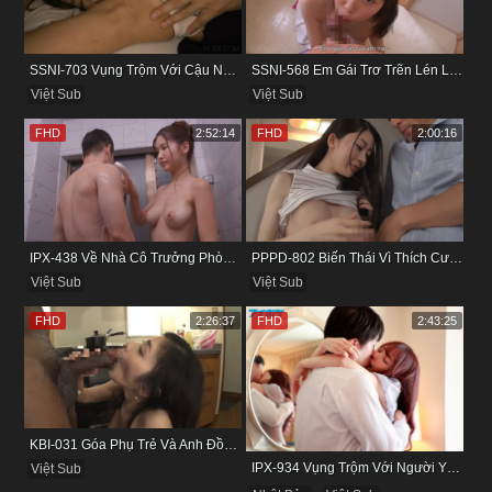
SSNI-703 Vụng Trộm Với Cậu Nhân Viên Ngay Bên Cạnh Chồng
SSNI-568 Em Gái Trơ Trẽn Lén Lút Vụng Trộm Với Bồ Của Chị
Việt Sub
Việt Sub
FHD
2:52:14
FHD
2:00:16
IPX-438 Về Nhà Cô Trưởng Phòng Không Thích Mặc Đồ Lót
PPPD-802 Biến Thái Vì Thích Cướp Bồ Bạn Thân
Việt Sub
Việt Sub
FHD
2:26:37
FHD
2:43:25
KBI-031 Góa Phụ Trẻ Và Anh Đồng Nghiệp Cũ
IPX-934 Vụng Trộm Với Người Yêu Cũ Trong Khách Sạn
Việt Sub