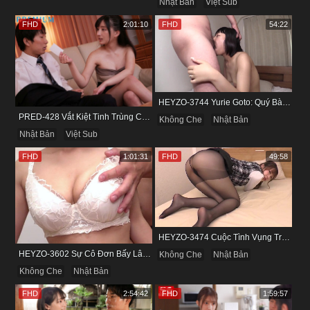
Nhật Bản
Việt Sub
FHD
2:01:10
FHD
54:22
HEYZO-3744 Yurie Goto: Quý Bà Dâm Phụ & Cơn Cuồng Si Mùi Buồi Khắm
PRED-428 Vắt Kiệt Tinh Trùng Của Bạn Trai Để Chừa Thói Lăng Nhăng
Không Che
Nhật Bản
Nhật Bản
Việt Sub
FHD
1:01:31
FHD
49:58
HEYZO-3474 Cuộc Tình Vụng Trộm Cùng Cô Nàng Mảnh Mai Minami Fujii
HEYZO-3602 Sự Cô Đơn Bấy Lâu Biến Haruka Thành Con Điếm Sành Sỏi
Không Che
Nhật Bản
Không Che
Nhật Bản
FHD
2:54:42
FHD
1:59:57