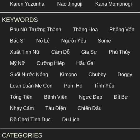
Karen Yuzuriha
Nao Jinguji
Kana Momonogi
KEYWORDS
Phụ Nữ Trưởng Thành
Thăng Hoa
Phỏng Vấn
Bác Sĩ
Nô Lệ
Người Yêu
Some
Xuất Tinh Nữ
Cám Dỗ
Gia Sư
Phù Thủy
Mỹ Nữ
Cưỡng Hiếp
Hầu Gái
Suối Nước Nóng
Kimono
Chubby
Doggy
Loạn Luân Mẹ Con
Porn Hd
Tình Yêu
Tống Tiền
Bệnh Viện
Ngực Đẹp
Đít Bự
Nhạy Cảm
Tàu Điện
Chiến Đấu
Đồ Chơi Tình Dục
Du Lịch
CATEGORIES