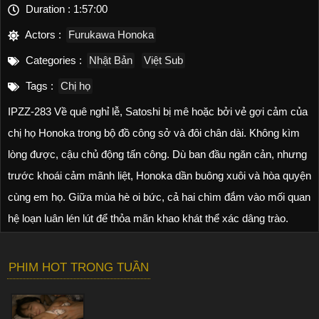
Duration :
1:57:00
Actors :
Furukawa Honoka
Categories :
Nhật Bản
Việt Sub
Tags :
Chị họ
IPZZ-283 Về quê nghỉ lễ, Satoshi bị mê hoặc bởi vẻ gợi cảm của
chị họ Honoka trong bộ đồ công sở và đôi chân dài. Không kìm
lòng được, cậu chủ động tấn công. Dù ban đầu ngăn cản, nhưng
trước khoái cảm mãnh liệt, Honoka dần buông xuôi và hòa quyện
cùng em họ. Giữa mùa hè oi bức, cả hai chìm đắm vào mối quan
hệ loạn luân lén lút để thỏa mãn khao khát thể xác dâng trào.
PHIM HOT TRONG TUẦN