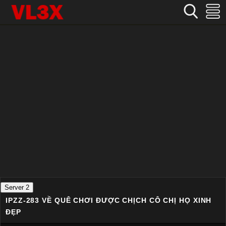
Home
›
Nhật Bản
›
IPZZ-283 Về quê chơi được chịch cô chị họ xinh đẹp
Server 2
IPZZ-283 VỀ QUÊ CHƠI ĐƯỢC CHỊCH CÔ CHỊ HỌ XINH
ĐẸP