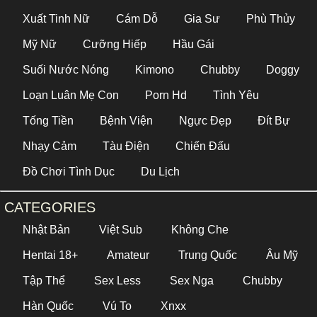
Xuất Tinh Nữ
Cám Dỗ
Gia Sư
Phù Thủy
Mỹ Nữ
Cưỡng Hiếp
Hầu Gái
Suối Nước Nóng
Kimono
Chubby
Doggy
Loạn Luân Mẹ Con
Porn Hd
Tình Yêu
Tống Tiền
Bệnh Viện
Ngực Đẹp
Đít Bự
Nhạy Cảm
Tàu Điện
Chiến Đấu
Đồ Chơi Tình Dục
Du Lịch
CATEGORIES
Nhật Bản
Việt Sub
Không Che
Hentai 18+
Amateur
Trung Quốc
Âu Mỹ
Tập Thể
Sex Less
Sex Nga
Chubby
Hàn Quốc
Vú To
Xnxx