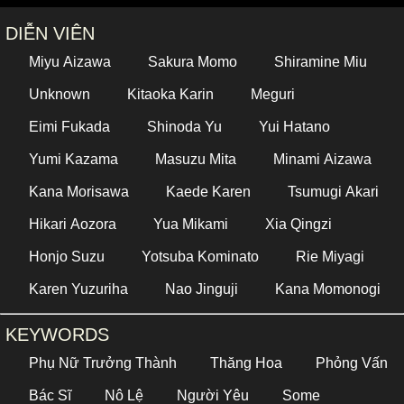
DIỄN VIÊN
Miyu Aizawa
Sakura Momo
Shiramine Miu
Unknown
Kitaoka Karin
Meguri
Eimi Fukada
Shinoda Yu
Yui Hatano
Yumi Kazama
Masuzu Mita
Minami Aizawa
Kana Morisawa
Kaede Karen
Tsumugi Akari
Hikari Aozora
Yua Mikami
Xia Qingzi
Honjo Suzu
Yotsuba Kominato
Rie Miyagi
Karen Yuzuriha
Nao Jinguji
Kana Momonogi
KEYWORDS
Phụ Nữ Trưởng Thành
Thăng Hoa
Phỏng Vấn
Bác Sĩ
Nô Lệ
Người Yêu
Some