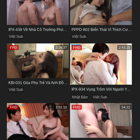
IPX-438 Về Nhà Cô Trưởng Phòng Không Thích Mặc Đồ Lót
PPPD-802 Biến Thái Vì Thích Cướp Bồ Bạn Thân
Việt Sub
Việt Sub
FHD
2:26:37
FHD
2:43:25
KBI-031 Góa Phụ Trẻ Và Anh Đồng Nghiệp Cũ
IPX-934 Vụng Trộm Với Người Yêu Cũ Trong Khách Sạn
Việt Sub
Nhật Bản
Việt Sub
FHD
2:01:10
FHD
54:22