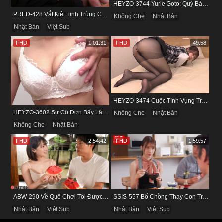
HEYZO-3744 Yurie Goto: Quý Bà Dâm Phụ & Cơn Cuồng Si Mùi Buồi Khắm
PRED-428 Vắt Kiệt Tinh Trùng Của Bạn Trai Để Chừa Thói Lăng Nhăng
Không Che
Nhật Bản
Nhật Bản
Việt Sub
FHD
1:01:31
FHD
49:58
HEYZO-3474 Cuộc Tình Vụng Trộm Cùng Cô Nàng Mảnh Mai Minami Fujii
HEYZO-3602 Sự Cô Đơn Bấy Lâu Biến Haruka Thành Con Điếm Sành Sỏi
Không Che
Nhật Bản
Không Che
Nhật Bản
FHD
2:54:42
FHD
1:59:57
ABW-290 Về Quê Chơi Tôi Được Đụ Cô Bạn Thân Từ Thuở Nhỏ
SSIS-557 Bố Chồng Thay Con Trai Bị Liệt Dương Chăm Sóc Con Dâu
Nhật Bản
Việt Sub
Nhật Bản
Việt Sub