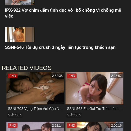
IPX-922 Vợ chìm đắm tình dục với bố chồng vì chồng mê
việc
SSNI-546 Tôi đụ crush 3 ngày liên tục trong khách sạn
RELATED VIDEOS
FHD
2:52:38
FHD
2:28:57
SSNI-703 Vụng Trộm Với Cậu Nhân Viên Ngay Bên Cạnh Chồng
SSNI-568 Em Gái Trơ Trẽn Lén Lút Vụng Trộm Với Bồ Của Chị
Việt Sub
Việt Sub
FHD
2:52:14
FHD
2:00:16