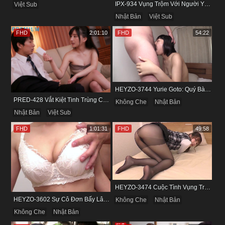
IPX-934 Vụng Trộm Với Người Yêu Cũ Trong Khách Sạn
Việt Sub
Nhật Bản
Việt Sub
FHD
2:01:10
FHD
54:22
HEYZO-3744 Yurie Goto: Quý Bà Dâm Phụ & Cơn Cuồng Si Mùi Buồi Khắm
PRED-428 Vắt Kiệt Tinh Trùng Của Bạn Trai Để Chừa Thói Lăng Nhăng
Không Che
Nhật Bản
Nhật Bản
Việt Sub
FHD
1:01:31
FHD
49:58
HEYZO-3474 Cuộc Tình Vụng Trộm Cùng Cô Nàng Mảnh Mai Minami Fujii
HEYZO-3602 Sự Cô Đơn Bấy Lâu Biến Haruka Thành Con Điếm Sành Sỏi
Không Che
Nhật Bản
Không Che
Nhật Bản