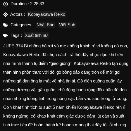
Duration :
2:28:33
Actors :
Kobayakawa Reiko
Categories :
Nhật Bản
Việt Sub
Tags :
Xuất tinh nữ
JUFE-374 Bị chồng bỏ rơi và mẹ chồng khinh rẻ vì không có con,
Kobayakawa Reiko đã chọn cách trả thù đầy nhục dục khi biến
nhà mình thành tụ điểm “gieo giống”. Kobayakawa Reiko tận dụng
thân hình phồn thực với đôi gò bồng đảo căng tròn để mời gọi
những gã đàn ông lạ mặt về nhà ân ái. Cô điên cuồng quấn lấy
những dương vật gân guốc, chủ động banh rộng đôi chân để đón
nhận những luồng tinh trùng nồng nặc bắn vào sâu trong tử cung.
Cơn khát tình tích tụ suốt 5 năm khiến Kobayakawa Reiko rên rỉ
không ngừng, cô khao khát cảm giác được đâm lút cán và xuất
tinh trực tiếp để hoàn thành kế hoạch mang thai đầy tội lỗi nhưng