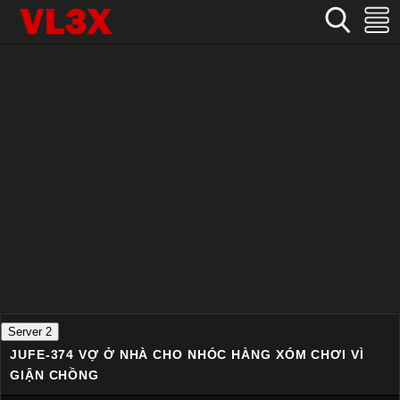
Home
›
Nhật Bản
›
JUFE-374 Vợ ở nhà cho nhóc hàng xóm chơi vì giận chồng
Server 2
JUFE-374 VỢ Ở NHÀ CHO NHÓC HÀNG XÓM CHƠI VÌ
GIẬN CHỒNG