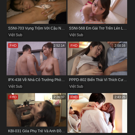
SSNI-703 Vụng Trộm Với Cậu Nhân Viên Ngay Bên Cạnh Chồng
SSNI-568 Em Gái Trơ Trẽn Lén Lút Vụng Trộm Với Bồ Của Chị
Việt Sub
Việt Sub
FHD
2:52:14
FHD
2:00:16
IPX-438 Về Nhà Cô Trưởng Phòng Không Thích Mặc Đồ Lót
PPPD-802 Biến Thái Vì Thích Cướp Bồ Bạn Thân
Việt Sub
Việt Sub
FHD
2:26:37
FHD
2:43:25
KBI-031 Góa Phụ Trẻ Và Anh Đồng Nghiệp Cũ