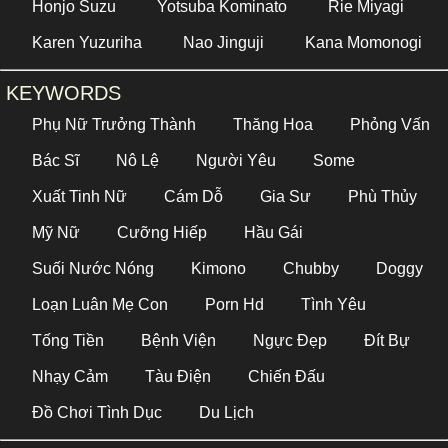
Honjo Suzu
Yotsuba Kominato
Rie Miyagi
Karen Yuzuriha
Nao Jinguji
Kana Momonogi
KEYWORDS
Phụ Nữ Trưởng Thành
Thăng Hoa
Phỏng Vấn
Bác Sĩ
Nô Lệ
Người Yêu
Some
Xuất Tinh Nữ
Cám Dỗ
Gia Sư
Phù Thủy
Mỹ Nữ
Cưỡng Hiếp
Hầu Gái
Suối Nước Nóng
Kimono
Chubby
Doggy
Loạn Luân Mẹ Con
Porn Hd
Tình Yêu
Tống Tiền
Bệnh Viện
Ngực Đẹp
Đít Bự
Nhạy Cảm
Tàu Điện
Chiến Đấu
Đồ Chơi Tình Dục
Du Lịch