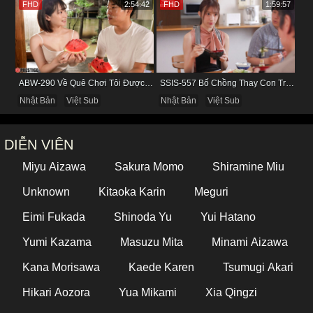
FHD
2:54:42
FHD
1:59:57
ABW-290 Về Quê Chơi Tôi Được Đụ Cô Bạn Thân Từ Thuở Nhỏ
SSIS-557 Bố Chồng Thay Con Trai Bị Liệt Dương Chăm Sóc Con Dâu
Nhật Bản
Việt Sub
Nhật Bản
Việt Sub
DIỄN VIÊN
Miyu Aizawa
Sakura Momo
Shiramine Miu
Unknown
Kitaoka Karin
Meguri
Eimi Fukada
Shinoda Yu
Yui Hatano
Yumi Kazama
Masuzu Mita
Minami Aizawa
Kana Morisawa
Kaede Karen
Tsumugi Akari
Hikari Aozora
Yua Mikami
Xia Qingzi