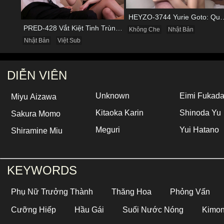
HEYZO-3744 Yurie Goto: Quý Bà Dâm Phụ
PRED-428 Vắt Kiệt Tinh Trùng Của Bạn Trai Để Chừa Thói Lăng Nhăng
Không Che
Nhật Bản
Nhật Bản
Việt Sub
DIỄN VIÊN
Unknown
Eimi Fukad
Miyu Aizawa
Kitaoka Karin
Shinoda Yu
Sakura Momo
Meguri
Yui Hatano
Shiramine Miu
KEYWORDS
Phụ Nữ Trưởng Thành
Thăng Hoa
Phỏng Vấn
Cưỡng Hiếp
Hầu Gái
Suối Nước Nóng
Kimo