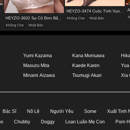
 & Cơn Cuồng Si Mùi Buồi Khắm
HEYZO-3474 Cuộc Tình Vụng Trộm Cùng Cô Nàng Mảnh Mai Minami Fujii
N
HEYZO-3602 Sự Cô Đơn Bấy Lâu Biến Haruka Thành Con Điếm Sành Sỏi
Không Che
Nhật Bản
Không Che
Nhật Bản
a
Yumi Kazama
Kana Morisawa
Hika
Masuzu Mita
Kaede Karen
Yua
Minami Aizawa
Tsumugi Akari
Xia 
Bác Sĩ
Nô Lệ
Người Yêu
Some
Xuất Tinh
no
Chubby
Doggy
Loạn Luân Mẹ Con
Porn 