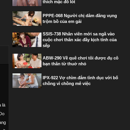
thích mặc đồ lót
PPPE-068 Người chị dâm đãng vụng
trộm bồ của em gái
SSIS-738 Nhân viên mới sa ngã vào
cuộc chơi thân xác đầy kịch tính của
sếp
ABW-290 Về quê chơi tôi được đụ cô
bạn thân từ thuở nhỏ
IPX-922 Vợ chìm đắm tình dục với bố
chồng vì chồng mê việc
 là
 Do
ang