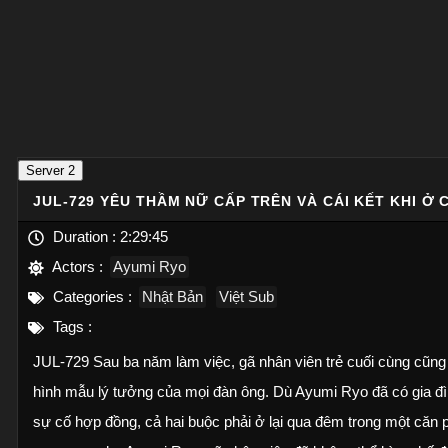
Server 2
JUL-729 YÊU THẦM NỮ CẤP TRÊN VÀ CÁI KẾT KHI Ở
Duration :
2:29:45
Actors :
Ayumi Ryo
Categories :
Nhật Bản
Việt Sub
Tags :
JUL-729 Sau ba năm làm việc, gã nhân viên trẻ cuối cùng cũng 
hình mẫu lý tưởng của mọi đàn ông. Dù Ayumi Ryo đã có gia đ
sự cố hợp đồng, cả hai buộc phải ở lại qua đêm trong một căn p