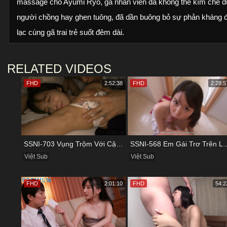
massage cho Ayumi Ryo, gã nhân viên đã không thể kìm chế đ
người chồng hay ghen tuông, đã dần buông bỏ sự phản kháng 
lạc cùng gã trai trẻ suốt đêm dài.
RELATED VIDEOS
FHD
2:52:38
FHD
2:28:5
SSNI-703 Vụng Trộm Với Cậu Nhân Viên Ngay Bên Cạnh Chồng
SSNI-568 Em Gái Trơ Trẽn Lén Lút
Việt Sub
Việt Sub
FHD
2:01:10
FHD
54:2