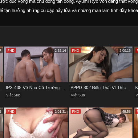
ược dục vọng mà chủ động tấn công. Ayumi Ryo vốn đang thất vọng
để tận hưởng những cú dập nảy lửa và những màn làm tình đầy khoá
7
FHD
2:52:14
FHD
2:00:16
 Vụng Trộm Với Bồ Của Chị
IPX-438 Về Nhà Cô Trưởng Phòng Không Thích Mặc Đồ Lót
PPPD-802 Biến Thái Vì Thích Cướp Bồ Bạn Thân
Việt Sub
Việt Sub
V
2
FHD
1:01:31
FHD
49:58