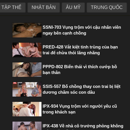
TẬP THỂ
NHẬT BẢN
ÂU MỸ
TRUNG QUỐC
PHIM HOT TRONG TUẦN
SSNI-703 Vụng trộm với cậu nhân viên
ngay bên cạnh chồng
PRED-428 Vắt kiệt tinh trùng của bạn
trai để chừa thói lăng nhăng
PPPD-802 Biến thái vì thích cướp bồ
bạn thân
SSIS-557 Bố chồng thay con trai bị liệt
dương chăm sóc con dâu
IPX-934 Vụng trộm với người yêu cũ
trong khách sạn
IPX-438 Về nhà cô trưởng phòng không