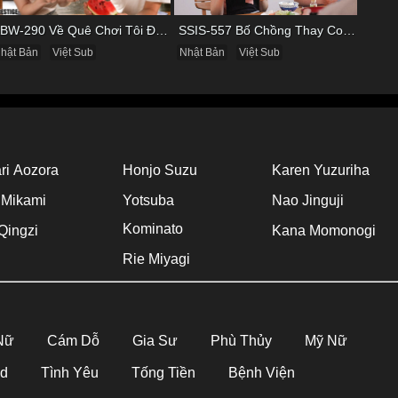
ABW-290 Về Quê Chơi Tôi Được Đụ Cô Bạn Thân Từ Thuở Nhỏ
SSIS-557 Bố Chồng Thay Con Trai Bị Liệt Dương Chăm Sóc Con Dâu
hật Bản
Việt Sub
Nhật Bản
Việt Sub
ri Aozora
Honjo Suzu
Karen Yuzuriha
 Mikami
Yotsuba
Nao Jinguji
Kominato
Qingzi
Kana Momonogi
Rie Miyagi
 Nữ
Cám Dỗ
Gia Sư
Phù Thủy
Mỹ Nữ
Hd
Tình Yêu
Tống Tiền
Bệnh Viện