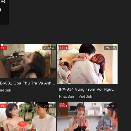
 về
i
FHD
2:26:37
FHD
2:43:25
KBI-031 Góa Phụ Trẻ Và Anh Đồng Nghiệp Cũ
IPX-934 Vụng Trộm Với Người Yêu Cũ Trong Khách Sạn
iệt Sub
Nhật Bản
Việt Sub
FHD
2:54:42
FHD
1:59:57