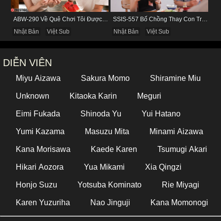
ABW-290 Về Quê Chơi Tôi Được Đụ Cô Bạn Thân Từ Thuở Nhỏ
SSIS-557 Bố Chồng Thay Con Trai Bị Liệt Dương Chăm Sóc Con Dâu
Nhật Bản
Việt Sub
Nhật Bản
Việt Sub
DIỄN VIÊN
Miyu Aizawa
Sakura Momo
Shiramine Miu
Unknown
Kitaoka Karin
Meguri
Eimi Fukada
Shinoda Yu
Yui Hatano
Yumi Kazama
Masuzu Mita
Minami Aizawa
Kana Morisawa
Kaede Karen
Tsumugi Akari
Hikari Aozora
Yua Mikami
Xia Qingzi
Honjo Suzu
Yotsuba Kominato
Rie Miyagi
Karen Yuzuriha
Nao Jinguji
Kana Momonogi