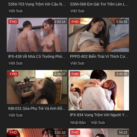
SSNI-703 Vụng Trộm Với Cậu Nhân Viên Ngay Bên Cạnh Chồng
SSNI-568 Em Gái Trơ Trẽn Lén Lút Vụng Trộm Với Bồ Của Chị
Việt Sub
Việt Sub
FHD
2:52:14
FHD
2:00:16
IPX-438 Về Nhà Cô Trưởng Phòng Không Thích Mặc Đồ Lót
PPPD-802 Biến Thái Vì Thích Cướp Bồ Bạn Thân
Việt Sub
Việt Sub
FHD
2:26:37
FHD
2:43:25
KBI-031 Góa Phụ Trẻ Và Anh Đồng Nghiệp Cũ
IPX-934 Vụng Trộm Với Người Yêu Cũ Trong Khách Sạn
Việt Sub
Nhật Bản
Việt Sub
FHD
2:01:10
FHD
54:22