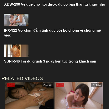
ABW-290 Về quê chơi tôi được đụ cô bạn thân từ thuở nhỏ
IPX-922 Vợ chìm đắm tình dục với bố chồng vì chồng mê
việc
SSNI-546 Tôi đụ crush 3 ngày liên tục trong khách sạn
RELATED VIDEOS
FHD
2:52:38
FHD
2:28:57