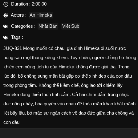
Duration :
2:00:00
Actors :
An Himeka
Categories :
Nhật Bản
Việt Sub
Tags :
JUQ-831 Mong muốn có cháu, gia đình Himeka đi suối nước
nóng sau một tháng kiêng khem. Tuy nhiên, người chồng hờ hững
khiến cơn nứng tích tụ của Himeka không được giải tỏa. Trong
lúc đó, bố chồng sung mãn bắt gặp cơ thể xinh đẹp của con dâu
trong phòng tắm. Không thể kiềm chế, ông lao tới chiếm lấy
Himeka đang thiếu thốn tình cảm. Cả hai chìm đắm trong nhục
dục nồng cháy, hòa quyện vào nhau để thỏa mãn khao khát mãnh
liệt bấy lâu, bỏ mặc sự ngăn cách về đạo đức giữa cha chồng và
con dâu.