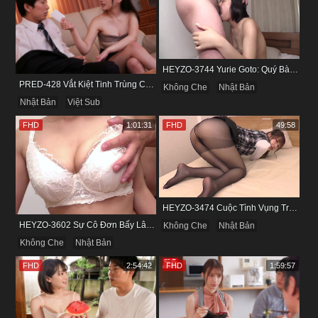
HEYZO-3744 Yurie Goto: Quý Bà Dâm Phụ & Cơn Cuồng Si Mùi Buồi Khắm
PRED-428 Vắt Kiệt Tinh Trùng Của Bạn Trai Để Chừa Thói Lăng Nhăng
Không Che
Nhật Bản
Nhật Bản
Việt Sub
FHD
1:01:31
FHD
49:58
HEYZO-3474 Cuộc Tình Vụng Trộm Cùng Cô Nàng Mảnh Mai Minami Fujii
HEYZO-3602 Sự Cô Đơn Bấy Lâu Biến Haruka Thành Con Điếm Sành Sỏi
Không Che
Nhật Bản
Không Che
Nhật Bản
FHD
2:54:42
FHD
1:59:57