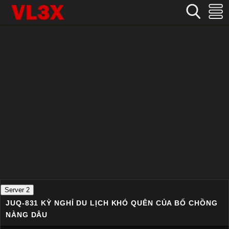
Home
›
Nhật Bản
›
JUQ-831 Kỳ nghỉ du lịch khó quên của bố chồng nàng dâu
Server 2
JUQ-831 KỲ NGHỈ DU LỊCH KHÓ QUÊN CỦA BỐ CHỒNG
NÀNG DÂU