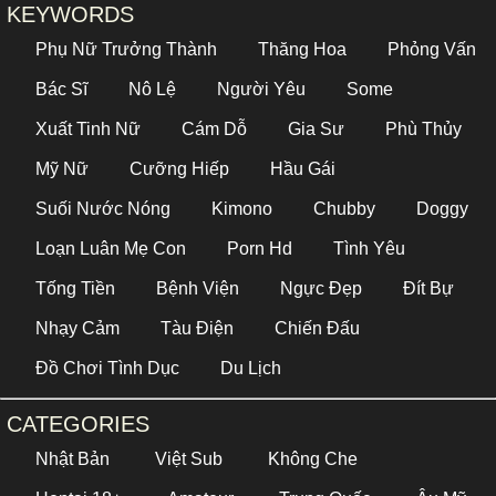
KEYWORDS
Phụ Nữ Trưởng Thành
Thăng Hoa
Phỏng Vấn
Bác Sĩ
Nô Lệ
Người Yêu
Some
Xuất Tinh Nữ
Cám Dỗ
Gia Sư
Phù Thủy
Mỹ Nữ
Cưỡng Hiếp
Hầu Gái
Suối Nước Nóng
Kimono
Chubby
Doggy
Loạn Luân Mẹ Con
Porn Hd
Tình Yêu
Tống Tiền
Bệnh Viện
Ngực Đẹp
Đít Bự
Nhạy Cảm
Tàu Điện
Chiến Đấu
Đồ Chơi Tình Dục
Du Lịch
CATEGORIES
Nhật Bản
Việt Sub
Không Che