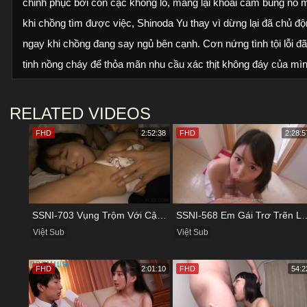
chinh phục bởi con cặc khổng lồ, mang lại khoái cảm bùng nổ 
khi chồng tìm được việc, Shinoda Yu thay vì dừng lại đã chủ độ
ngay khi chồng đang say ngủ bên cạnh. Cơn nứng tình tội lỗi đã
tinh nồng cháy để thỏa mãn nhu cầu xác thịt không đáy của mìn
RELATED VIDEOS
FHD
2:52:38
FHD
2:28:5
SSNI-703 Vụng Trộm Với Cậu Nhân Viên Ngay Bên Cạnh Chồng
SSNI-568 Em Gái Trơ Trẽn Lén Lút
Việt Sub
Việt Sub
FHD
2:01:10
FHD
54:2