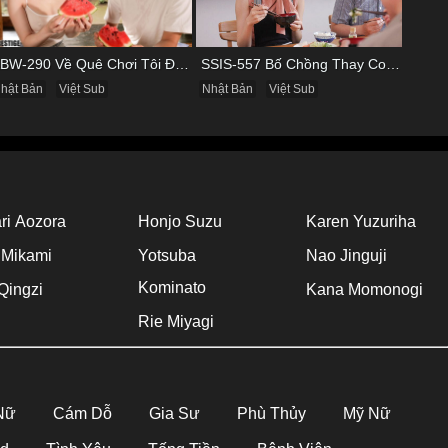
ABW-290 Về Quê Chơi Tôi Được Đụ Cô Bạn Thân Từ Thuở Nhỏ
SSIS-557 Bố Chồng Thay Con Trai Bị Liệt Dương Chăm Sóc Con Dâu
hật Bản
Việt Sub
Nhật Bản
Việt Sub
ri Aozora
Honjo Suzu
Karen Yuzuriha
 Mikami
Yotsuba
Nao Jinguji
Kominato
Qingzi
Kana Momonogi
Rie Miyagi
 Nữ
Cám Dỗ
Gia Sư
Phù Thủy
Mỹ Nữ