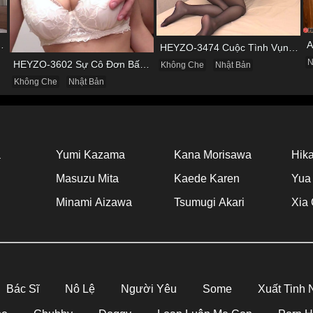
 & Cơn Cuồng Si Mùi Buồi Khắm
HEYZO-3474 Cuộc Tình Vụng Trộm Cùng Cô Nàng Mảnh Mai Minami Fujii
N
HEYZO-3602 Sự Cô Đơn Bấy Lâu Biến Haruka Thành Con Điếm Sành Sỏi
Không Che
Nhật Bản
Không Che
Nhật Bản
a
Yumi Kazama
Kana Morisawa
Hika
Masuzu Mita
Kaede Karen
Yua
Minami Aizawa
Tsumugi Akari
Xia 
Bác Sĩ
Nô Lệ
Người Yêu
Some
Xuất Tinh