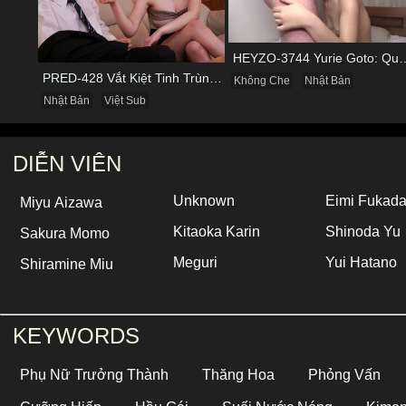
HEYZO-3744 Yurie Goto: Quý Bà Dâm Phụ
PRED-428 Vắt Kiệt Tinh Trùng Của Bạn Trai Để Chừa Thói Lăng Nhăng
Không Che
Nhật Bản
Nhật Bản
Việt Sub
DIỄN VIÊN
Unknown
Eimi Fukad
Miyu Aizawa
Kitaoka Karin
Shinoda Yu
Sakura Momo
Meguri
Yui Hatano
Shiramine Miu
KEYWORDS
Phụ Nữ Trưởng Thành
Thăng Hoa
Phỏng Vấn