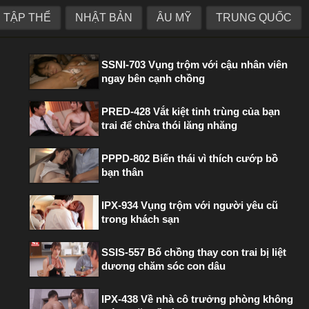
TẬP THỂ
NHẬT BẢN
ÂU MỸ
TRUNG QUỐC
PHIM HOT TRONG TUẦN
SSNI-703 Vụng trộm với cậu nhân viên
ngay bên cạnh chồng
PRED-428 Vắt kiệt tinh trùng của bạn
trai để chừa thói lăng nhăng
PPPD-802 Biến thái vì thích cướp bồ
bạn thân
IPX-934 Vụng trộm với người yêu cũ
trong khách sạn
SSIS-557 Bố chồng thay con trai bị liệt
dương chăm sóc con dâu
IPX-438 Về nhà cô trưởng phòng không