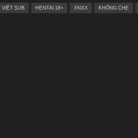
ấy thân xác gán nợ cho gã chủ nhà
VIỆT SUB
HENTAI 18+
XNXX
KHÔNG CHE