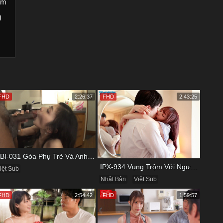
ểm
g
FHD
2:26:37
FHD
2:43:25
KBI-031 Góa Phụ Trẻ Và Anh Đồng Nghiệp Cũ
IPX-934 Vụng Trộm Với Người Yêu Cũ Trong Khách Sạn
iệt Sub
Nhật Bản
Việt Sub
FHD
2:54:42
FHD
1:59:57