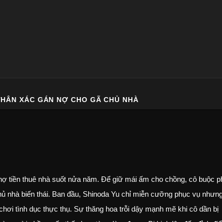
THÂN XÁC GÁN NỢ CHO GÃ CHỦ NHÀ
nợ tiền thuê nhà suốt nửa năm. Để giữ mái ấm cho chồng, cô buộc p
hủ nhà biến thái. Ban đầu, Shinoda Yu chỉ miễn cưỡng phục vụ nhưn
ơi tình dục thực thụ. Sự thăng hoa trỗi dậy mạnh mẽ khi cô dần bị