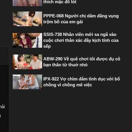
thích mặc đồ lót
PPPE-068 Người chị dâm đãng vụng
trộm bồ của em gái
SSIS-738 Nhân viên mới sa ngã vào
cuộc chơi thân xác đầy kịch tính của
sếp
ABW-290 Về quê chơi tôi được đụ cô
bạn thân từ thuở nhỏ
IPX-922 Vợ chìm đắm tình dục với bố
chồng vì chồng mê việc
hải
g