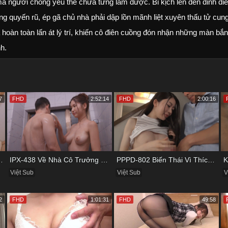
mà người chồng yếu thế chưa từng làm được. Bi kịch lên đến đỉnh đi
ng quyến rũ, ép gã chủ nhà phải dập lồn mãnh liệt xuyên thấu tử cun
 hoàn toàn lấn át lý trí, khiến cô điên cuồng đón nhận những màn bắn
h.
7
FHD
2:52:14
FHD
2:00:16
 Vụng Trộm Với Bồ Của Chị
IPX-438 Về Nhà Cô Trưởng Phòng Không Thích Mặc Đồ Lót
PPPD-802 Biến Thái Vì Thích Cướp Bồ Bạn Thân
Việt Sub
Việt Sub
V
2
FHD
1:01:31
FHD
49:58