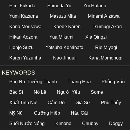
Eimi Fukada
Shinoda Yu
Yui Hatano
Yumi Kazama
Masuzu Mita
Minami Aizawa
Kana Morisawa
Kaede Karen
Tsumugi Akari
Hikari Aozora
Yua Mikami
Xia Qingzi
Honjo Suzu
Yotsuba Kominato
Rie Miyagi
Karen Yuzuriha
Nao Jinguji
Kana Momonogi
KEYWORDS
Phụ Nữ Trưởng Thành
Thăng Hoa
Phỏng Vấn
Bác Sĩ
Nô Lệ
Người Yêu
Some
Xuất Tinh Nữ
Cám Dỗ
Gia Sư
Phù Thủy
Mỹ Nữ
Cưỡng Hiếp
Hầu Gái
Suối Nước Nóng
Kimono
Chubby
Doggy