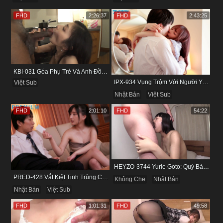
FHD
2:26:37
FHD
2:43:25
KBI-031 Góa Phụ Trẻ Và Anh Đồng Nghiệp Cũ
IPX-934 Vụng Trộm Với Người Yêu Cũ Trong Khách Sạn
Việt Sub
Nhật Bản
Việt Sub
FHD
2:01:10
FHD
54:22
HEYZO-3744 Yurie Goto: Quý Bà Dâm Phụ & Cơn Cuồng Si Mùi Buồi Khắm
PRED-428 Vắt Kiệt Tinh Trùng Của Bạn Trai Để Chừa Thói Lăng Nhăng
Không Che
Nhật Bản
Nhật Bản
Việt Sub
FHD
1:01:31
FHD
49:58