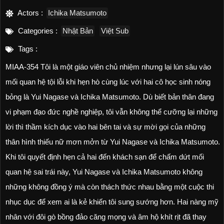
Actors :
Ichika Matsumoto
Categories :
Nhật Bản
Việt Sub
Tags :
MIAA-354 Tôi là một giáo viên chủ nhiệm nhưng lại lún sâu vào
mối quan hệ tội lỗi khi hẹn hò cùng lúc với hai cô học sinh nóng
bỏng là Yui Nagase và Ichika Matsumoto. Dù biết bản thân đang
vi phạm đạo đức nghề nghiệp, tôi vẫn không thể cưỡng lại những
lời thì thầm kích dục vào hai bên tai và sự mời gọi của những
thân hình thiếu nữ mơn mởn từ Yui Nagase và Ichika Matsumoto.
Khi tôi quyết định hẹn cả hai đến khách sạn để chấm dứt mối
quan hệ sai trái này, Yui Nagase và Ichika Matsumoto không
những không đồng ý mà còn thách thức nhau bằng một cuộc thi
nhục dục để xem ai là kẻ khiến tôi sung sướng hơn. Hai nàng mỹ
nhân với đôi gò bồng đảo căng mọng và âm hộ khít rịt đã thay