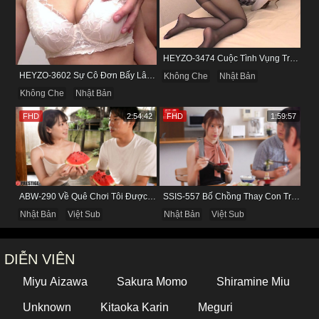
HEYZO-3474 Cuộc Tình Vụng Trộm Cùng Cô Nàng Mảnh Mai Minami Fujii
HEYZO-3602 Sự Cô Đơn Bấy Lâu Biến Haruka Thành Con Điếm Sành Sỏi
Không Che
Nhật Bản
Không Che
Nhật Bản
FHD
2:54:42
FHD
1:59:57
ABW-290 Về Quê Chơi Tôi Được Đụ Cô Bạn Thân Từ Thuở Nhỏ
SSIS-557 Bố Chồng Thay Con Trai Bị Liệt Dương Chăm Sóc Con Dâu
Nhật Bản
Việt Sub
Nhật Bản
Việt Sub
DIỄN VIÊN
Miyu Aizawa
Sakura Momo
Shiramine Miu
Unknown
Kitaoka Karin
Meguri