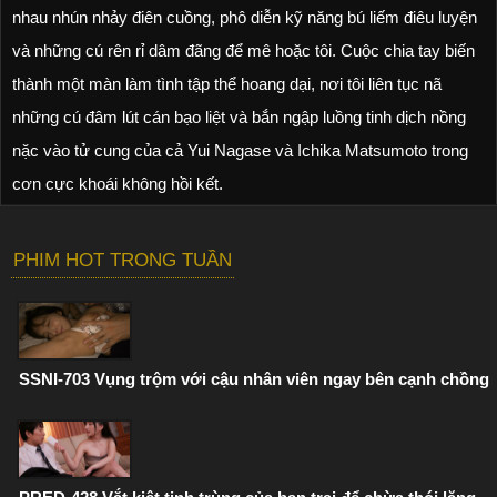
nhau nhún nhảy điên cuồng, phô diễn kỹ năng bú liếm điêu luyện
và những cú rên rỉ dâm đãng để mê hoặc tôi. Cuộc chia tay biến
thành một màn làm tình tập thể hoang dại, nơi tôi liên tục nã
những cú đâm lút cán bạo liệt và bắn ngập luồng tinh dịch nồng
nặc vào tử cung của cả Yui Nagase và Ichika Matsumoto trong
cơn cực khoái không hồi kết.
PHIM HOT TRONG TUẦN
SSNI-703 Vụng trộm với cậu nhân viên ngay bên cạnh chồng