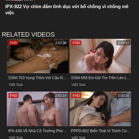
IPX-922 Vợ chìm đắm tình dục với bố chồng vì chồng mê
việc
RELATED VIDEOS
FHD
2:52:38
FHD
2:28:57
SSNI-703 Vụng Trộm Với Cậu Nhân Viên Ngay Bên Cạnh Chồng
SSNI-568 Em Gái Trơ Trẽn Lén Lút Vụng Trộm Với Bồ Của Chị
Việt Sub
Việt Sub
FHD
2:52:14
FHD
2:00:16
IPX-438 Về Nhà Cô Trưởng Phòng Không Thích Mặc Đồ Lót
PPPD-802 Biến Thái Vì Thích Cướp Bồ Bạn Thân
Việt Sub
Việt Sub