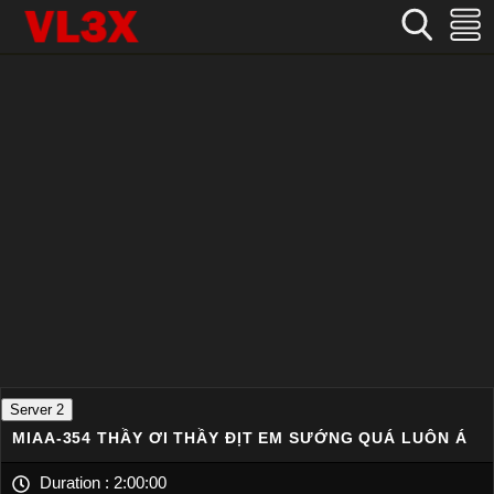
Home
›
Nhật Bản
›
MIAA-354 Thầy ơi thầy địt em sướng quá luôn á
Server 2
MIAA-354 THẦY ƠI THẦY ĐỊT EM SƯỚNG QUÁ LUÔN Á
Duration :
2:00:00