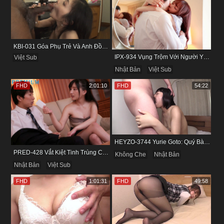
KBI-031 Góa Phụ Trẻ Và Anh Đồng Nghiệp Cũ
IPX-934 Vụng Trộm Với Người Yêu Cũ Trong Khách Sạn
Việt Sub
Nhật Bản
Việt Sub
FHD
2:01:10
FHD
54:22
HEYZO-3744 Yurie Goto: Quý Bà Dâm Phụ & Cơn Cuồng Si Mùi Buồi Khắm
PRED-428 Vắt Kiệt Tinh Trùng Của Bạn Trai Để Chừa Thói Lăng Nhăng
Không Che
Nhật Bản
Nhật Bản
Việt Sub
FHD
1:01:31
FHD
49:58