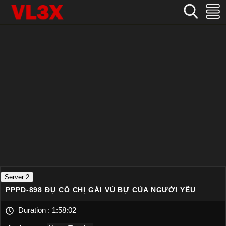
Home
›
Nhật Bản
›
PPPD-898 Đụ cô chị gái vú bự của người yêu
Server 2
PPPD-898 ĐỤ CÔ CHỊ GÁI VÚ BỰ CỦA NGƯỜI YÊU
Duration :
1:58:02