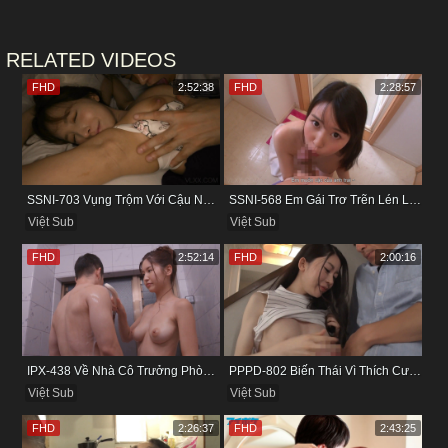
RELATED VIDEOS
FHD
2:52:38
FHD
2:28:57
SSNI-703 Vụng Trộm Với Cậu Nhân Viên Ngay Bên Cạnh Chồng
SSNI-568 Em Gái Trơ Trẽn Lén Lút Vụng Trộm Với Bồ Của Chị
Việt Sub
Việt Sub
FHD
2:52:14
FHD
2:00:16
IPX-438 Về Nhà Cô Trưởng Phòng Không Thích Mặc Đồ Lót
PPPD-802 Biến Thái Vì Thích Cướp Bồ Bạn Thân
Việt Sub
Việt Sub
FHD
2:26:37
FHD
2:43:25