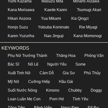
Yumi Kazama
Masuzu Mita
Minami Aizawa
Kana Morisawa
Kaede Karen
Tsumugi Akari
Hikari Aozora
Yua Mikami
Xia Qingzi
Honjo Suzu
Yotsuba Kominato
Rie Miyagi
Karen Yuzuriha
Nao Jinguji
Kana Momonogi
KEYWORDS
Phụ Nữ Trưởng Thành
Thăng Hoa
Phỏng Vấn
Bác Sĩ
Nô Lệ
Người Yêu
Some
Xuất Tinh Nữ
Cám Dỗ
Gia Sư
Phù Thủy
Mỹ Nữ
Cưỡng Hiếp
Hầu Gái
Suối Nước Nóng
Kimono
Chubby
Doggy
Loạn Luân Mẹ Con
Porn Hd
Tình Yêu
Tống Tiền
Bệnh Viện
Ngực Đẹp
Đít Bự