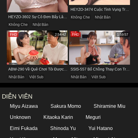
HEYZO-3474 Cuộc Tình Vụng Trộm Cùng Cô Nàng Mảnh Mai Minami Fujii
HEYZO-3602 Sự Cô Đơn Bấy Lâu Biến Haruka Thành Con Điếm Sành Sỏi
Không Che
Nhật Bản
Không Che
Nhật Bản
FHD
2:54:42
FHD
1:59:57
ABW-290 Về Quê Chơi Tôi Được Đụ Cô Bạn Thân Từ Thuở Nhỏ
SSIS-557 Bố Chồng Thay Con Trai Bị Liệt Dương Chăm Sóc Con Dâu
Nhật Bản
Việt Sub
Nhật Bản
Việt Sub
DIỄN VIÊN
Miyu Aizawa
Sakura Momo
Shiramine Miu
Unknown
Kitaoka Karin
Meguri
Eimi Fukada
Shinoda Yu
Yui Hatano