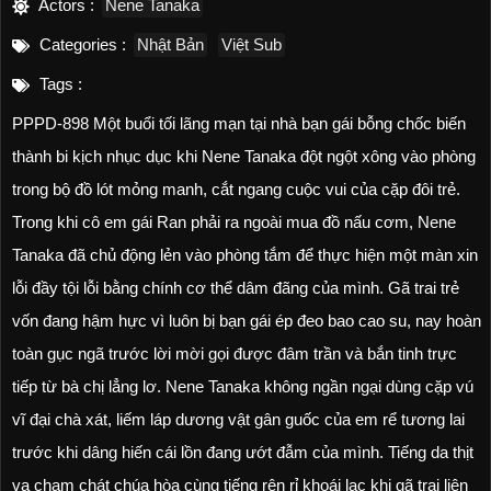
Actors :
Nene Tanaka
Categories :
Nhật Bản
Việt Sub
Tags :
PPPD-898 Một buổi tối lãng mạn tại nhà bạn gái bỗng chốc biến
thành bi kịch nhục dục khi Nene Tanaka đột ngột xông vào phòng
trong bộ đồ lót mỏng manh, cắt ngang cuộc vui của cặp đôi trẻ.
Trong khi cô em gái Ran phải ra ngoài mua đồ nấu cơm, Nene
Tanaka đã chủ động lẻn vào phòng tắm để thực hiện một màn xin
lỗi đầy tội lỗi bằng chính cơ thể dâm đãng của mình. Gã trai trẻ
vốn đang hậm hực vì luôn bị bạn gái ép đeo bao cao su, nay hoàn
toàn gục ngã trước lời mời gọi được đâm trần và bắn tinh trực
tiếp từ bà chị lẳng lơ. Nene Tanaka không ngần ngại dùng cặp vú
vĩ đại chà xát, liếm láp dương vật gân guốc của em rể tương lai
trước khi dâng hiến cái lồn đang ướt đẫm của mình. Tiếng da thịt
va chạm chát chúa hòa cùng tiếng rên rỉ khoái lạc khi gã trai liên