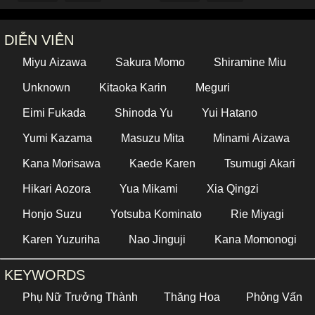
DIỄN VIÊN
Miyu Aizawa
Sakura Momo
Shiramine Miu
Unknown
Kitaoka Karin
Meguri
Eimi Fukada
Shinoda Yu
Yui Hatano
Yumi Kazama
Masuzu Mita
Minami Aizawa
Kana Morisawa
Kaede Karen
Tsumugi Akari
Hikari Aozora
Yua Mikami
Xia Qingzi
Honjo Suzu
Yotsuba Kominato
Rie Miyagi
Karen Yuzuriha
Nao Jinguji
Kana Momonogi
KEYWORDS
Phụ Nữ Trưởng Thành
Thăng Hoa
Phỏng Vấn