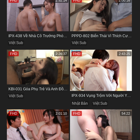
FHD
2:52:14
FHD
2:00:16
IPX-438 Về Nhà Cô Trưởng Phòng Không Thích Mặc Đồ Lót
PPPD-802 Biến Thái Vì Thích Cướp Bồ Bạn Thân
Việt Sub
Việt Sub
FHD
2:26:37
FHD
2:43:25
KBI-031 Góa Phụ Trẻ Và Anh Đồng Nghiệp Cũ
IPX-934 Vụng Trộm Với Người Yêu Cũ Trong Khách Sạn
Việt Sub
Nhật Bản
Việt Sub
FHD
2:01:10
FHD
54:22