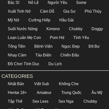
Bác Sĩ
Nô Lệ
Người Yêu
Some
Xuất Tinh Nữ
Cám Dỗ
Gia Sư
Phù Thủy
Mỹ Nữ
Cưỡng Hiếp
Hầu Gái
Suối Nước Nóng
Kimono
Chubby
Doggy
Loạn Luân Mẹ Con
Porn Hd
Tình Yêu
Tống Tiền
Bệnh Viện
Ngực Đẹp
Đít Bự
Nhạy Cảm
Tàu Điện
Chiến Đấu
Đồ Chơi Tình Dục
Du Lịch
CATEGORIES
Nhật Bản
Việt Sub
Không Che
Hentai 18+
Amateur
Trung Quốc
Âu Mỹ
Tập Thể
Sex Less
Sex Nga
Chubby