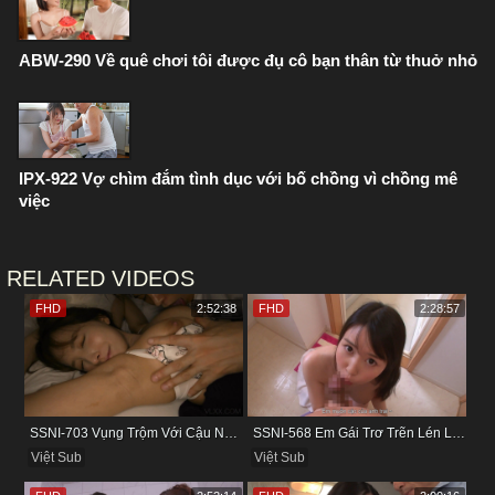
ABW-290 Về quê chơi tôi được đụ cô bạn thân từ thuở nhỏ
IPX-922 Vợ chìm đắm tình dục với bố chồng vì chồng mê
việc
RELATED VIDEOS
FHD
2:52:38
FHD
2:28:57
SSNI-703 Vụng Trộm Với Cậu Nhân Viên Ngay Bên Cạnh Chồng
SSNI-568 Em Gái Trơ Trẽn Lén Lút Vụng Trộm Với Bồ Của Chị
Việt Sub
Việt Sub