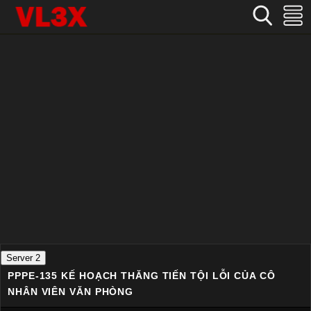
Home
›
Nhật Bản
›
PPPE-135 Kế hoạch thăng tiến tội lỗi của cô nhân viên văn phòng
Server 2
PPPE-135 KẾ HOẠCH THĂNG TIẾN TỘI LỖI CỦA CÔ
NHÂN VIÊN VĂN PHÒNG