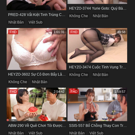
HEYZO-3744 Yurie Goto: Quý Bà Dâm Phụ & Cơn Cuồng Si Mùi Buồi Khắm
PRED-428 Vắt Kiệt Tinh Trùng Của Bạn Trai Để Chừa Thói Lăng Nhăng
Không Che
Nhật Bản
Nhật Bản
Việt Sub
FHD
1:01:31
FHD
49:58
HEYZO-3474 Cuộc Tình Vụng Trộm Cùng Cô Nàng Mảnh Mai Minami Fujii
HEYZO-3602 Sự Cô Đơn Bấy Lâu Biến Haruka Thành Con Điếm Sành Sỏi
Không Che
Nhật Bản
Không Che
Nhật Bản
FHD
2:54:42
FHD
1:59:57
ABW-290 Về Quê Chơi Tôi Được Đụ Cô Bạn Thân Từ Thuở Nhỏ
SSIS-557 Bố Chồng Thay Con Trai Bị Liệt Dương Chăm Sóc Con Dâu
Nhật Bản
Việt Sub
Nhật Bản
Việt Sub