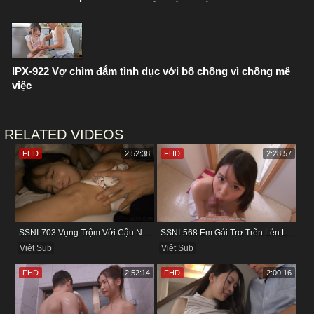
IPX-922 Vợ chìm đắm tình dục với bố chồng vì chồng mê
việc
RELATED VIDEOS
FHD
2:52:38
FHD
2:28:57
SSNI-703 Vụng Trộm Với Cậu Nhân Viên Ngay Bên Cạnh Chồng
SSNI-568 Em Gái Trơ Trẽn Lén Lút Vụng Trộm Với Bồ Của Chị
Việt Sub
Việt Sub
FHD
2:52:14
FHD
2:00:16