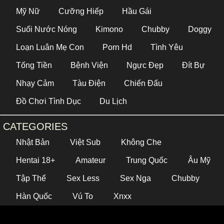
Mỹ Nữ
Cưỡng Hiếp
Hầu Gái
Suối Nước Nóng
Kimono
Chubby
Doggy
Loạn Luân Mẹ Con
Porn Hd
Tình Yêu
Tống Tiền
Bệnh Viện
Ngực Đẹp
Đít Bự
Nhạy Cảm
Tàu Điện
Chiến Đấu
Đồ Chơi Tình Dục
Du Lịch
CATEGORIES
Nhật Bản
Việt Sub
Không Che
Hentai 18+
Amateur
Trung Quốc
Âu Mỹ
Tập Thể
Sex Less
Sex Nga
Chubby
Hàn Quốc
Vú To
Xnxx