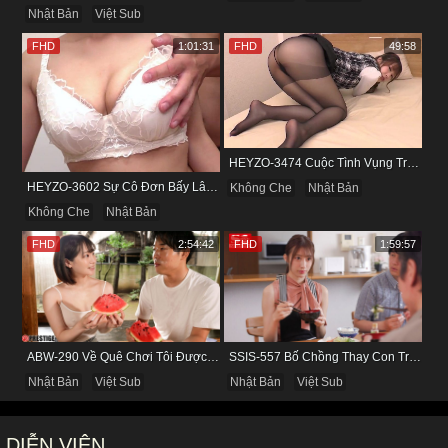
Nhật Bản
Việt Sub
FHD
1:01:31
FHD
49:58
HEYZO-3474 Cuộc Tình Vụng Trộm Cùng Cô Nàng Mảnh Mai Minami Fujii
HEYZO-3602 Sự Cô Đơn Bấy Lâu Biến Haruka Thành Con Điếm Sành Sỏi
Không Che
Nhật Bản
Không Che
Nhật Bản
FHD
2:54:42
FHD
1:59:57
ABW-290 Về Quê Chơi Tôi Được Đụ Cô Bạn Thân Từ Thuở Nhỏ
SSIS-557 Bố Chồng Thay Con Trai Bị Liệt Dương Chăm Sóc Con Dâu
Nhật Bản
Việt Sub
Nhật Bản
Việt Sub
DIỄN VIÊN