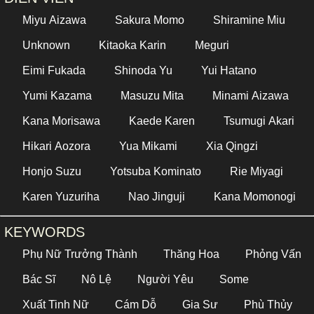
Miyu Aizawa
Sakura Momo
Shiramine Miu
Unknown
Kitaoka Karin
Meguri
Eimi Fukada
Shinoda Yu
Yui Hatano
Yumi Kazama
Masuzu Mita
Minami Aizawa
Kana Morisawa
Kaede Karen
Tsumugi Akari
Hikari Aozora
Yua Mikami
Xia Qingzi
Honjo Suzu
Yotsuba Kominato
Rie Miyagi
Karen Yuzuriha
Nao Jinguji
Kana Momonogi
KEYWORDS
Phụ Nữ Trưởng Thành
Thăng Hoa
Phỏng Vấn
Bác Sĩ
Nô Lệ
Người Yêu
Some
Xuất Tinh Nữ
Cám Dỗ
Gia Sư
Phù Thủy