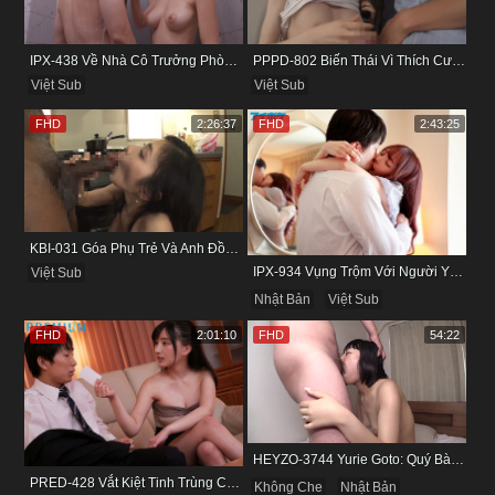
IPX-438 Về Nhà Cô Trưởng Phòng Không Thích Mặc Đồ Lót
PPPD-802 Biến Thái Vì Thích Cướp Bồ Bạn Thân
Việt Sub
Việt Sub
FHD
2:26:37
FHD
2:43:25
KBI-031 Góa Phụ Trẻ Và Anh Đồng Nghiệp Cũ
IPX-934 Vụng Trộm Với Người Yêu Cũ Trong Khách Sạn
Việt Sub
Nhật Bản
Việt Sub
FHD
2:01:10
FHD
54:22
HEYZO-3744 Yurie Goto: Quý Bà Dâm Phụ & Cơn Cuồng Si Mùi Buồi Khắm
PRED-428 Vắt Kiệt Tinh Trùng Của Bạn Trai Để Chừa Thói Lăng Nhăng
Không Che
Nhật Bản