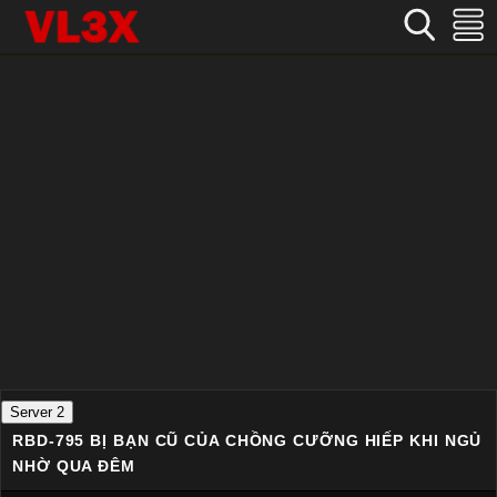
Home
›
Nhật Bản
›
RBD-795 Bị bạn cũ của chồng cưỡng hiếp khi ngủ nhờ qua đêm
Server 2
RBD-795 BỊ BẠN CŨ CỦA CHỒNG CƯỠNG HIẾP KHI NGỦ
NHỜ QUA ĐÊM