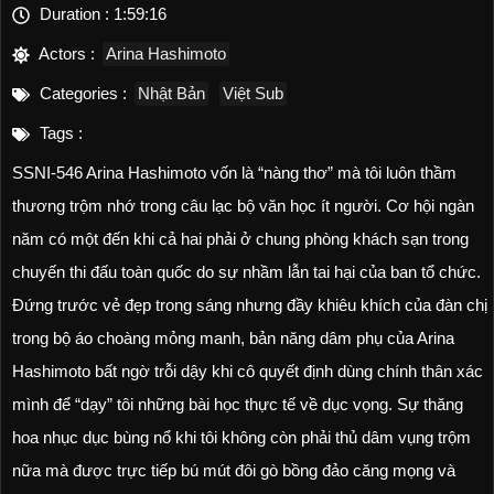
Duration :
1:59:16
Actors :
Arina Hashimoto
Categories :
Nhật Bản
Việt Sub
Tags :
SSNI-546 Arina Hashimoto vốn là “nàng thơ” mà tôi luôn thầm
thương trộm nhớ trong câu lạc bộ văn học ít người. Cơ hội ngàn
năm có một đến khi cả hai phải ở chung phòng khách sạn trong
chuyến thi đấu toàn quốc do sự nhầm lẫn tai hại của ban tổ chức.
Đứng trước vẻ đẹp trong sáng nhưng đầy khiêu khích của đàn chị
trong bộ áo choàng mỏng manh, bản năng dâm phụ của Arina
Hashimoto bất ngờ trỗi dậy khi cô quyết định dùng chính thân xác
mình để “dạy” tôi những bài học thực tế về dục vọng. Sự thăng
hoa nhục dục bùng nổ khi tôi không còn phải thủ dâm vụng trộm
nữa mà được trực tiếp bú mút đôi gò bồng đảo căng mọng và