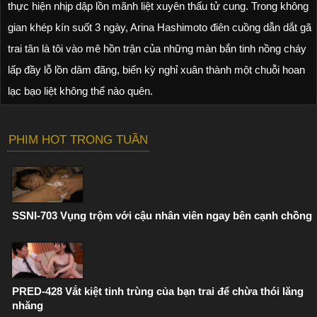
thực hiện nhịp dập lồn mãnh liệt xuyên thấu tử cung. Trong không
gian khép kín suốt 3 ngày, Arina Hashimoto điên cuồng dẫn dắt gã
trai tân là tôi vào mê hồn trận của những màn bắn tinh nồng cháy
lấp đầy lỗ lồn dâm đãng, biến kỳ nghỉ xuân thành một chuỗi hoan
lạc bạo liệt không thể nào quên.
PHIM HOT TRONG TUẦN
SSNI-703 Vụng trộm với cậu nhân viên ngay bên cạnh chồng
PRED-428 Vắt kiệt tinh trùng của bạn trai để chừa thói lăng
nhăng