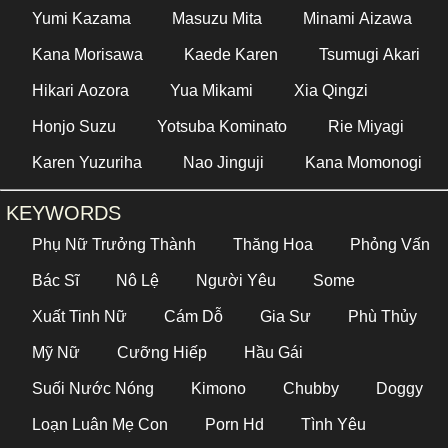
Yumi Kazama
Masuzu Mita
Minami Aizawa
Kana Morisawa
Kaede Karen
Tsumugi Akari
Hikari Aozora
Yua Mikami
Xia Qingzi
Honjo Suzu
Yotsuba Kominato
Rie Miyagi
Karen Yuzuriha
Nao Jinguji
Kana Momonogi
KEYWORDS
Phụ Nữ Trưởng Thành
Thăng Hoa
Phỏng Vấn
Bác Sĩ
Nô Lệ
Người Yêu
Some
Xuất Tinh Nữ
Cám Dỗ
Gia Sư
Phù Thủy
Mỹ Nữ
Cưỡng Hiếp
Hầu Gái
Suối Nước Nóng
Kimono
Chubby
Doggy
Loạn Luân Mẹ Con
Porn Hd
Tình Yêu