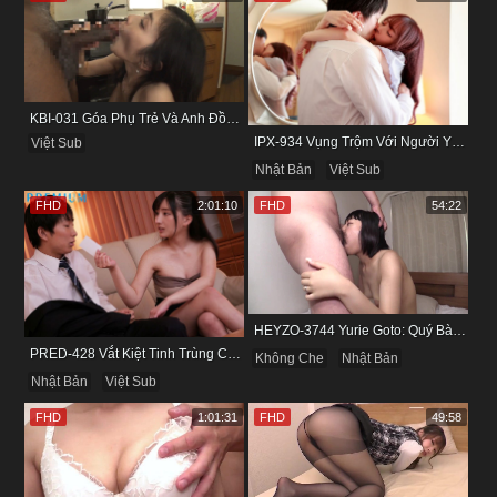
KBI-031 Góa Phụ Trẻ Và Anh Đồng Nghiệp Cũ
IPX-934 Vụng Trộm Với Người Yêu Cũ Trong Khách Sạn
Việt Sub
Nhật Bản
Việt Sub
FHD
2:01:10
FHD
54:22
HEYZO-3744 Yurie Goto: Quý Bà Dâm Phụ & Cơn Cuồng Si Mùi Buồi Khắm
PRED-428 Vắt Kiệt Tinh Trùng Của Bạn Trai Để Chừa Thói Lăng Nhăng
Không Che
Nhật Bản
Nhật Bản
Việt Sub
FHD
1:01:31
FHD
49:58