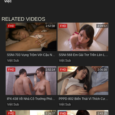
việc
RELATED VIDEOS
FHD
2:52:38
FHD
2:28:57
SSNI-703 Vụng Trộm Với Cậu Nhân Viên Ngay Bên Cạnh Chồng
SSNI-568 Em Gái Trơ Trẽn Lén Lút Vụng Trộm Với Bồ Của Chị
Việt Sub
Việt Sub
FHD
2:52:14
FHD
2:00:16
IPX-438 Về Nhà Cô Trưởng Phòng Không Thích Mặc Đồ Lót
PPPD-802 Biến Thái Vì Thích Cướp Bồ Bạn Thân
Việt Sub
Việt Sub
FHD
2:26:37
FHD
2:43:25