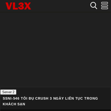
Home
›
Nhật Bản
›
SSNI-546 Tôi đụ crush 3 ngày liên tục trong khách sạn
Server 2
SSNI-546 TÔI ĐỤ CRUSH 3 NGÀY LIÊN TỤC TRONG
KHÁCH SẠN