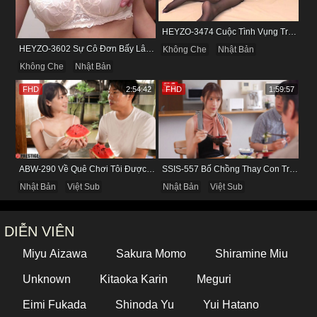
HEYZO-3474 Cuộc Tình Vụng Trộm Cùng Cô Nàng Mảnh Mai Minami Fujii
HEYZO-3602 Sự Cô Đơn Bấy Lâu Biến Haruka Thành Con Điếm Sành Sỏi
Không Che
Nhật Bản
Không Che
Nhật Bản
FHD
2:54:42
FHD
1:59:57
ABW-290 Về Quê Chơi Tôi Được Đụ Cô Bạn Thân Từ Thuở Nhỏ
SSIS-557 Bố Chồng Thay Con Trai Bị Liệt Dương Chăm Sóc Con Dâu
Nhật Bản
Việt Sub
Nhật Bản
Việt Sub
DIỄN VIÊN
Miyu Aizawa
Sakura Momo
Shiramine Miu
Unknown
Kitaoka Karin
Meguri
Eimi Fukada
Shinoda Yu
Yui Hatano