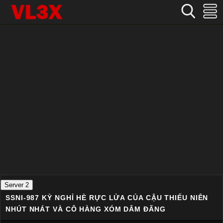
Home
›
Nhật Bản
›
SSNI-987 Kỳ nghỉ hè rực lửa của cậu thiếu niên nhút nhát và cô hàng xóm dâm đãng
Server 2
SSNI-987 KỲ NGHỈ HÈ RỰC LỬA CỦA CẬU THIẾU NIÊN
NHÚT NHÁT VÀ CÔ HÀNG XÓM DÂM ĐÃNG