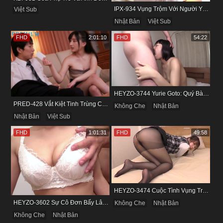
IPX-934 Vụng Trộm Với Người Yêu Cũ Trong Khách Sạn
Việt Sub
Nhật Bản
Việt Sub
FHD
2:01:10
FHD
54:22
HEYZO-3744 Yurie Goto: Quý Bà Dâm Phụ & Cơn Cuồng Si Mùi Buồi Khắm
PRED-428 Vắt Kiệt Tinh Trùng Của Bạn Trai Để Chừa Thói Lăng Nhăng
Không Che
Nhật Bản
Nhật Bản
Việt Sub
FHD
1:01:31
FHD
49:58
HEYZO-3474 Cuộc Tình Vụng Trộm Cùng Cô Nàng Mảnh Mai Minami Fujii
HEYZO-3602 Sự Cô Đơn Bấy Lâu Biến Haruka Thành Con Điếm Sành Sỏi
Không Che
Nhật Bản
Không Che
Nhật Bản