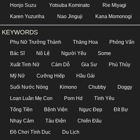
Honjo Suzu
Yotsuba Kominato
Rie Miyagi
Karen Yuzuriha
Nao Jinguji
Kana Momonogi
KEYWORDS
Phụ Nữ Trưởng Thành
Thăng Hoa
Phỏng Vấn
Bác Sĩ
Nô Lệ
Người Yêu
Some
Xuất Tinh Nữ
Cám Dỗ
Gia Sư
Phù Thủy
Mỹ Nữ
Cưỡng Hiếp
Hầu Gái
Suối Nước Nóng
Kimono
Chubby
Doggy
Loạn Luân Mẹ Con
Porn Hd
Tình Yêu
Tống Tiền
Bệnh Viện
Ngực Đẹp
Đít Bự
Nhạy Cảm
Tàu Điện
Chiến Đấu
Đồ Chơi Tình Dục
Du Lịch