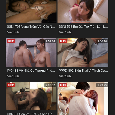
SSNI-703 Vụng Trộm Với Cậu Nhân Viên Ngay Bên Cạnh Chồng
SSNI-568 Em Gái Trơ Trẽn Lén Lút Vụng Trộm Với Bồ Của Chị
Việt Sub
Việt Sub
FHD
2:52:14
FHD
2:00:16
IPX-438 Về Nhà Cô Trưởng Phòng Không Thích Mặc Đồ Lót
PPPD-802 Biến Thái Vì Thích Cướp Bồ Bạn Thân
Việt Sub
Việt Sub
FHD
2:26:37
FHD
2:43:25
KBI-031 Góa Phụ Trẻ Và Anh Đồng Nghiệp Cũ