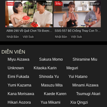
FHD
2:54:42
FHD
1:59:57
ABW-290 Về Quê Chơi Tôi Được Đụ Cô Bạn Thân Từ Thuở Nhỏ
SSIS-557 Bố Chồng Thay Con Trai Bị Liệt Dương Chăm Sóc Con Dâu
Nhật Bản
Việt Sub
Nhật Bản
Việt Sub
DIỄN VIÊN
Miyu Aizawa
Sakura Momo
Shiramine Miu
Unknown
Kitaoka Karin
Meguri
Eimi Fukada
Shinoda Yu
Yui Hatano
Yumi Kazama
Masuzu Mita
Minami Aizawa
Kana Morisawa
Kaede Karen
Tsumugi Akari
Hikari Aozora
Yua Mikami
Xia Qingzi