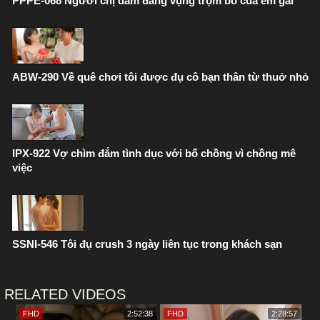
PPPE-068 Người chị dâm đãng vụng trộm bồ của em gái
ABW-290 Về quê chơi tôi được đụ cô bạn thân từ thuở nhỏ
IPX-922 Vợ chìm đắm tình dục với bố chồng vì chồng mê
việc
SSNI-546 Tôi đụ crush 3 ngày liên tục trong khách sạn
RELATED VIDEOS
FHD
2:52:38
FHD
2:28:57