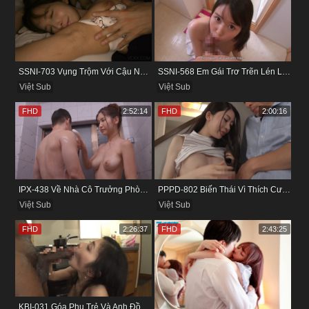
SSNI-703 Vụng Trộm Với Cậu Nhân Viên Ngay Bên Cạnh Chồng
SSNI-568 Em Gái Trơ Trẽn Lén Lút Vụng Trộm Với Bồ Của Chị
Việt Sub
Việt Sub
FHD
2:52:14
FHD
2:00:16
IPX-438 Về Nhà Cô Trưởng Phòng Không Thích Mặc Đồ Lót
PPPD-802 Biến Thái Vì Thích Cướp Bồ Bạn Thân
Việt Sub
Việt Sub
FHD
2:26:37
FHD
2:43:25
KBI-031 Góa Phụ Trẻ Và Anh Đồng Nghiệp Cũ