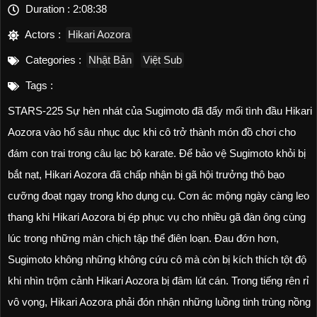
Duration :
2:08:38
Actors :
Hikari Aozora
Categories :
Nhật Bản
Việt Sub
Tags :
STARS-225 Sự hèn nhát của Sugimoto đã đẩy mối tình đầu Hikari
Aozora vào hố sâu nhục dục khi cô trở thành món đồ chơi cho
đám con trai trong câu lạc bộ karate. Để bảo vệ Sugimoto khỏi bị
bắt nạt, Hikari Aozora đã chấp nhận bị gã hội trưởng thô bạo
cưỡng đoạt ngay trong kho dụng cụ. Cơn ác mộng ngày càng leo
thang khi Hikari Aozora bị ép phục vụ cho nhiều gã đàn ông cùng
lúc trong những màn chịch tập thể điên loạn. Đau đớn hơn,
Sugimoto không những không cứu cô mà còn bị kích thích tột độ
khi nhìn trộm cảnh Hikari Aozora bị đâm lút cán. Trong tiếng rên rỉ
vô vọng, Hikari Aozora phải đón nhận những luồng tinh trùng nồng