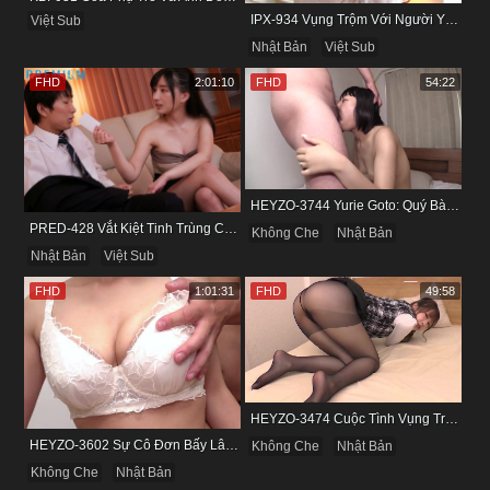
IPX-934 Vụng Trộm Với Người Yêu Cũ Trong Khách Sạn
Việt Sub
Nhật Bản
Việt Sub
FHD
2:01:10
FHD
54:22
HEYZO-3744 Yurie Goto: Quý Bà Dâm Phụ & Cơn Cuồng Si Mùi Buồi Khắm
PRED-428 Vắt Kiệt Tinh Trùng Của Bạn Trai Để Chừa Thói Lăng Nhăng
Không Che
Nhật Bản
Nhật Bản
Việt Sub
FHD
1:01:31
FHD
49:58
HEYZO-3474 Cuộc Tình Vụng Trộm Cùng Cô Nàng Mảnh Mai Minami Fujii
HEYZO-3602 Sự Cô Đơn Bấy Lâu Biến Haruka Thành Con Điếm Sành Sỏi
Không Che
Nhật Bản
Không Che
Nhật Bản