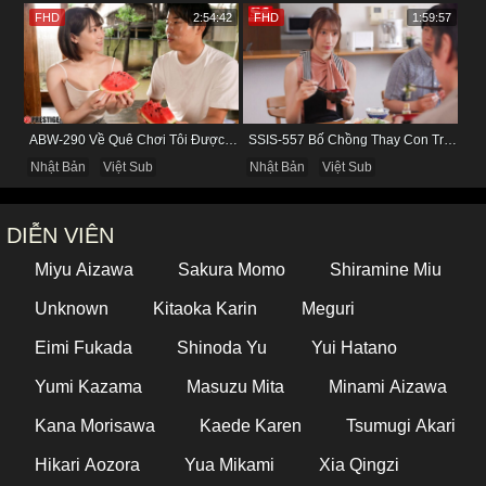
FHD
2:54:42
FHD
1:59:57
ABW-290 Về Quê Chơi Tôi Được Đụ Cô Bạn Thân Từ Thuở Nhỏ
SSIS-557 Bố Chồng Thay Con Trai Bị Liệt Dương Chăm Sóc Con Dâu
Nhật Bản
Việt Sub
Nhật Bản
Việt Sub
DIỄN VIÊN
Miyu Aizawa
Sakura Momo
Shiramine Miu
Unknown
Kitaoka Karin
Meguri
Eimi Fukada
Shinoda Yu
Yui Hatano
Yumi Kazama
Masuzu Mita
Minami Aizawa
Kana Morisawa
Kaede Karen
Tsumugi Akari
Hikari Aozora
Yua Mikami
Xia Qingzi