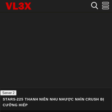
Home
›
Nhật Bản
›
STARS-225 Thanh niên nhu nhược nhìn crush bị cưỡng hiếp
Server 2
STARS-225 THANH NIÊN NHU NHƯỢC NHÌN CRUSH BỊ
CƯỠNG HIẾP