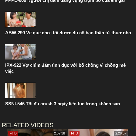
PPPE-068 Người chị dâm đãng vụng trộm bồ của em gái
ABW-290 Về quê chơi tôi được đụ cô bạn thân từ thuở nhỏ
IPX-922 Vợ chìm đắm tình dục với bố chồng vì chồng mê
việc
SSNI-546 Tôi đụ crush 3 ngày liên tục trong khách sạn
RELATED VIDEOS
FHD
2:52:38
FHD
2:28:57