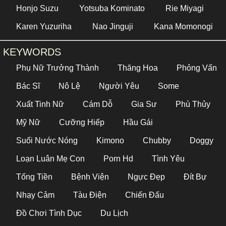
Honjo Suzu
Yotsuba Kominato
Rie Miyagi
Karen Yuzuriha
Nao Jinguji
Kana Momonogi
KEYWORDS
Phụ Nữ Trưởng Thành
Thăng Hoa
Phỏng Vấn
Bác Sĩ
Nô Lệ
Người Yêu
Some
Xuất Tinh Nữ
Cám Dỗ
Gia Sư
Phù Thủy
Mỹ Nữ
Cưỡng Hiếp
Hầu Gái
Suối Nước Nóng
Kimono
Chubby
Doggy
Loạn Luân Mẹ Con
Porn Hd
Tình Yêu
Tống Tiền
Bệnh Viện
Ngực Đẹp
Đít Bự
Nhạy Cảm
Tàu Điện
Chiến Đấu
Đồ Chơi Tình Dục
Du Lịch