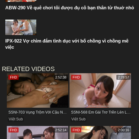
ABW-290 Về quê chơi tôi được đụ cô bạn thân từ thuở nhỏ
IPX-922 Vợ chìm đắm tình dục với bố chồng vì chồng mê
việc
RELATED VIDEOS
FHD
2:52:38
FHD
2:28:57
SSNI-703 Vụng Trộm Với Cậu Nhân Viên Ngay Bên Cạnh Chồng
SSNI-568 Em Gái Trơ Trẽn Lén Lút Vụng Trộm Với Bồ Của Chị
Việt Sub
Việt Sub
FHD
2:52:14
FHD
2:00:16