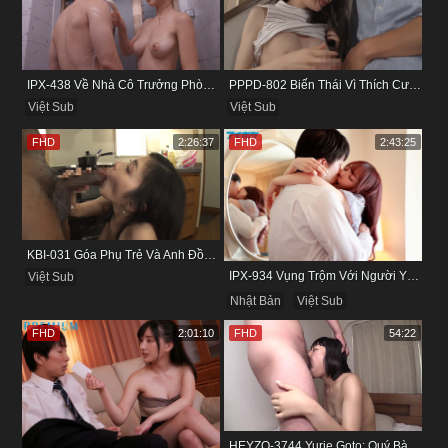
IPX-438 Về Nhà Cô Trưởng Phòng Không Thích Mặc Đồ Lót
PPPD-802 Biến Thái Vì Thích Cướp Bồ Bạn Thân
Việt Sub
Việt Sub
FHD
2:26:37
FHD
2:43:25
KBI-031 Góa Phụ Trẻ Và Anh Đồng Nghiệp Cũ
IPX-934 Vụng Trộm Với Người Yêu Cũ Trong Khách Sạn
Việt Sub
Nhật Bản
Việt Sub
FHD
2:01:10
FHD
54:22
HEYZO-3744 Yurie Goto: Quý Bà Dâm Phụ & Cơn Cuồng Si Mùi Buồi Khắm