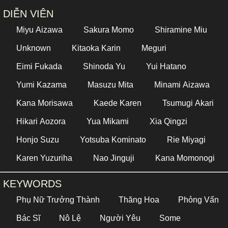
DIỄN VIÊN
Miyu Aizawa
Sakura Momo
Shiramine Miu
Unknown
Kitaoka Karin
Meguri
Eimi Fukada
Shinoda Yu
Yui Hatano
Yumi Kazama
Masuzu Mita
Minami Aizawa
Kana Morisawa
Kaede Karen
Tsumugi Akari
Hikari Aozora
Yua Mikami
Xia Qingzi
Honjo Suzu
Yotsuba Kominato
Rie Miyagi
Karen Yuzuriha
Nao Jinguji
Kana Momonogi
KEYWORDS
Phụ Nữ Trưởng Thành
Thăng Hoa
Phỏng Vấn
Bác Sĩ
Nô Lệ
Người Yêu
Some