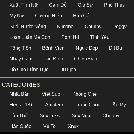
Xuất Tinh Nữ
Cám Dỗ
Gia Sư
Phù Thủy
Mỹ Nữ
Cưỡng Hiếp
Hầu Gái
Suối Nước Nóng
Kimono
Chubby
Doggy
Loạn Luân Mẹ Con
Porn Hd
Tình Yêu
Tống Tiền
Bệnh Viện
Ngực Đẹp
Đít Bự
Nhạy Cảm
Tàu Điện
Chiến Đấu
Đồ Chơi Tình Dục
Du Lịch
CATEGORIES
Nhật Bản
Việt Sub
Không Che
Hentai 18+
Amateur
Trung Quốc
Âu Mỹ
Tập Thể
Sex Less
Sex Nga
Chubby
Hàn Quốc
Vú To
Xnxx