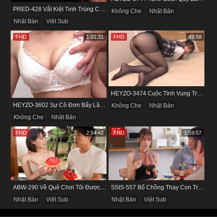
PRED-428 Vắt Kiệt Tinh Trùng Của Bạn Trai Để Chừa Thói Lăng Nhăng
Không Che
Nhật Bản
Nhật Bản
Việt Sub
FHD
1:01:31
FHD
49:58
HEYZO-3474 Cuộc Tình Vụng Trộm Cùng Cô Nàng Mảnh Mai Minami Fujii
HEYZO-3602 Sự Cô Đơn Bấy Lâu Biến Haruka Thành Con Điếm Sành Sỏi
Không Che
Nhật Bản
Không Che
Nhật Bản
FHD
2:54:42
FHD
1:59:57
ABW-290 Về Quê Chơi Tôi Được Đụ Cô Bạn Thân Từ Thuở Nhỏ
SSIS-557 Bố Chồng Thay Con Trai Bị Liệt Dương Chăm Sóc Con Dâu
Nhật Bản
Việt Sub
Nhật Bản
Việt Sub