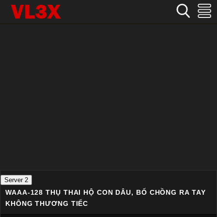
Home
›
Nhật Bản
›
WAAA-128 Thụ thai hộ con dâu, bố chồng ra tay không thương tiếc
Server 2
WAAA-128 THỤ THAI HỘ CON DÂU, BỐ CHỒNG RA TAY
KHÔNG THƯƠNG TIẾC