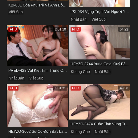
KBI-031 Góa Phụ Trẻ Và Anh Đồng Nghiệp Cũ
IPX-934 Vụng Trộm Với Người Yêu Cũ Trong Khách Sạn
Việt Sub
Nhật Bản
Việt Sub
FHD
2:01:10
FHD
54:22
HEYZO-3744 Yurie Goto: Quý Bà Dâm Phụ & Cơn Cuồng Si Mùi Buồi Khắm
PRED-428 Vắt Kiệt Tinh Trùng Của Bạn Trai Để Chừa Thói Lăng Nhăng
Không Che
Nhật Bản
Nhật Bản
Việt Sub
FHD
1:01:31
FHD
49:58
HEYZO-3474 Cuộc Tình Vụng Trộm Cùng Cô Nàng Mảnh Mai Minami Fujii
HEYZO-3602 Sự Cô Đơn Bấy Lâu Biến Haruka Thành Con Điếm Sành Sỏi
Không Che
Nhật Bản