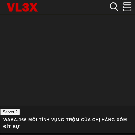
Home
›
Nhật Bản
›
WAAA-166 Mối tình vụng trộm của chị hàng xóm đít bự
Server 2
WAAA-166 MỐI TÌNH VỤNG TRỘM CỦA CHỊ HÀNG XÓM
ĐÍT BỰ