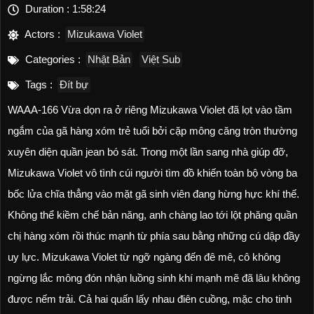
Duration :
1:58:24
Actors :
Mizukawa Violet
Categories :
Nhật Bản
Việt Sub
Tags :
Đít bự
WAAA-166 Vừa dọn ra ở riêng Mizukawa Violet đã lọt vào tầm
ngắm của gã hàng xóm trẻ tuổi bởi cặp mông căng tròn thường
xuyên diện quần jean bó sát. Trong một lần sang nhà giúp đỡ,
Mizukawa Violet vô tình cúi người tìm đồ khiến toàn bộ vòng ba
bốc lửa chĩa thẳng vào mặt gã sinh viên đang hừng hực khí thế.
Không thể kiềm chế bản năng, anh chàng lao tới lột phăng quần
chị hàng xóm rồi thúc mạnh từ phía sau bằng những cú dập đầy
uy lực. Mizukawa Violet từ ngỡ ngàng đến đê mê, cô không
ngừng lắc mông đón nhận luồng sinh khí mạnh mẽ đã lâu không
được nếm trải. Cả hai quấn lấy nhau điên cuồng, mặc cho tinh