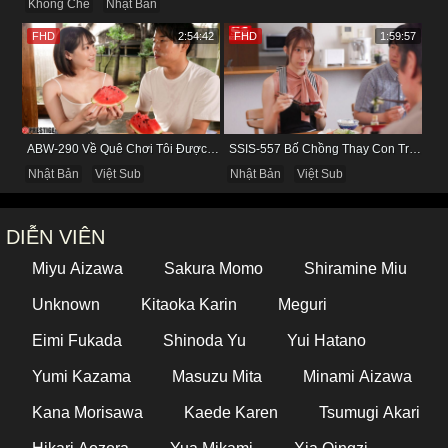
Không Che
Nhật Bản
FHD
2:54:42
FHD
1:59:57
ABW-290 Về Quê Chơi Tôi Được Đụ Cô Bạn Thân Từ Thuở Nhỏ
SSIS-557 Bố Chồng Thay Con Trai Bị Liệt Dương Chăm Sóc Con Dâu
Nhật Bản
Việt Sub
Nhật Bản
Việt Sub
DIỄN VIÊN
Miyu Aizawa
Sakura Momo
Shiramine Miu
Unknown
Kitaoka Karin
Meguri
Eimi Fukada
Shinoda Yu
Yui Hatano
Yumi Kazama
Masuzu Mita
Minami Aizawa
Kana Morisawa
Kaede Karen
Tsumugi Akari