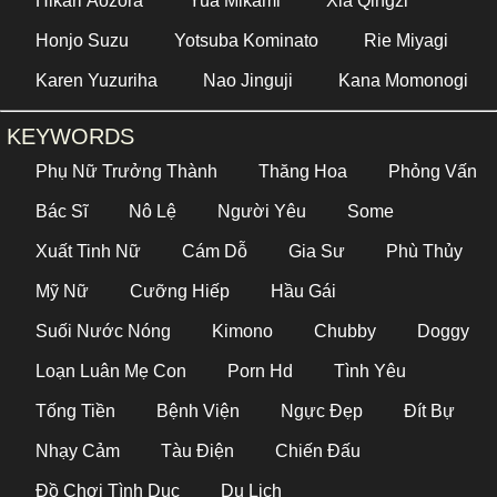
Hikari Aozora
Yua Mikami
Xia Qingzi
Honjo Suzu
Yotsuba Kominato
Rie Miyagi
Karen Yuzuriha
Nao Jinguji
Kana Momonogi
KEYWORDS
Phụ Nữ Trưởng Thành
Thăng Hoa
Phỏng Vấn
Bác Sĩ
Nô Lệ
Người Yêu
Some
Xuất Tinh Nữ
Cám Dỗ
Gia Sư
Phù Thủy
Mỹ Nữ
Cưỡng Hiếp
Hầu Gái
Suối Nước Nóng
Kimono
Chubby
Doggy
Loạn Luân Mẹ Con
Porn Hd
Tình Yêu
Tống Tiền
Bệnh Viện
Ngực Đẹp
Đít Bự
Nhạy Cảm
Tàu Điện
Chiến Đấu
Đồ Chơi Tình Dục
Du Lịch