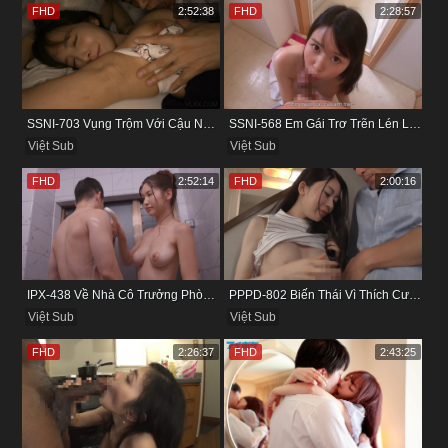
FHD
2:52:38
FHD
2:28:57
SSNI-703 Vụng Trộm Với Cậu Nhân Viên Ngay Bên Cạnh Chồng
SSNI-568 Em Gái Trơ Trẽn Lén Lút Vụng Trộm Với Bồ Của Chị
Việt Sub
Việt Sub
FHD
2:52:14
FHD
2:00:16
IPX-438 Về Nhà Cô Trưởng Phòng Không Thích Mặc Đồ Lót
PPPD-802 Biến Thái Vì Thích Cướp Bồ Bạn Thân
Việt Sub
Việt Sub
FHD
2:26:37
FHD
2:43:25