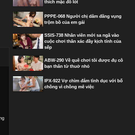
thích mặc đồ lót
PPPE-068 Người chị dâm đãng vụng
trộm bồ của em gái
SSIS-738 Nhân viên mới sa ngã vào
cuộc chơi thân xác đầy kịch tính của
sếp
ABW-290 Về quê chơi tôi được đụ cô
bạn thân từ thuở nhỏ
IPX-922 Vợ chìm đắm tình dục với bố
chồng vì chồng mê việc
ưng