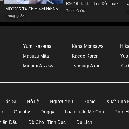
RS016 Hai Em Les Dễ Thương Thủ Dâm Cho Nhau Tìm Khoái Cảm
Viên Vừa Đạp Xe Vừa Nhún
MD0265 Tê Chim Với Nữ Nhân Viên Làm Ở Hãng Xe
Trung Quốc
T
Trung Quốc
a
Yumi Kazama
Kana Morisawa
Hika
Masuzu Mita
Kaede Karen
Yua
Minami Aizawa
Tsumugi Akari
Xia 
Bác Sĩ
Nô Lệ
Người Yêu
Some
Xuất Tinh
no
Chubby
Doggy
Loạn Luân Mẹ Con
Porn 
hiến Đấu
Đồ Chơi Tình Dục
Du Lịch