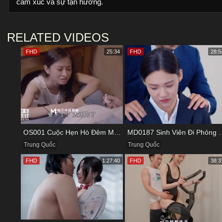
cảm xúc và sự tận hưởng.
RELATED VIDEOS
FHD
25:34
FHD
28:5
OS001 Cuộc Hẹn Hò Đêm Muộn Và Bữa Tối Đầy Kích Thích
MD0187 Sinh Viên Đi Phỏng V
Trung Quốc
Trung Quốc
FHD
1:27:40
FHD
38:3