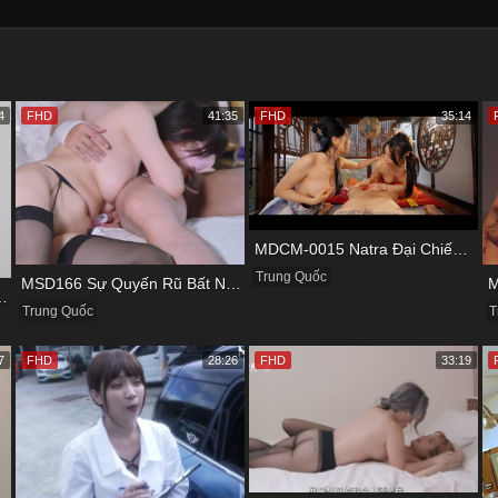
4
FHD
41:35
FHD
35:14
MDCM-0015 Natra Đại Chiến Ba Nữ Tiểu Yêu Và Màn Thu Phục Làm Nô Lệ Tình Dục
Trung Quốc
MSD166 Sự Quyến Rũ Bất Ngờ Từ Nàng Người Yêu Xinh Đẹp
ấn Và Cái Bẫy Của Gã Quản Lý
T
Trung Quốc
7
FHD
28:26
FHD
33:19