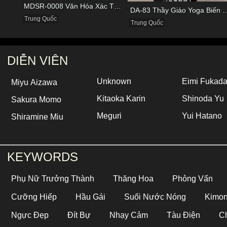
MDSR-0008 Văn Hóa Xác Thịt Của Hãng Hàng Không Nổi Tiếng
DA-83 Thầy Giáo Yoga Biến Thái Ép Nữ Học 
Trung Quốc
Trung Quốc
DIỄN VIÊN
Unknown
Eimi Fukad
Miyu Aizawa
Kitaoka Karin
Shinoda Yu
Sakura Momo
Meguri
Yui Hatano
Shiramine Miu
KEYWORDS
Phụ Nữ Trưởng Thành
Thăng Hoa
Phỏng Vấn
Cưỡng Hiếp
Hầu Gái
Suối Nước Nóng
Kimo
Ngực Đẹp
Đít Bự
Nhạy Cảm
Tàu Điện
C