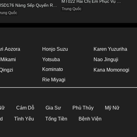
MT022 Hai Chị Em Phục Vụ Tình Dục Cho Quản Lý
MSD176 Nàng Sếp Quyến Rũ Và Đôi Chân Cực Phẩm
Trung Quốc
rung Quốc
ri Aozora
Honjo Suzu
Karen Yuzuriha
 Mikami
Yotsuba
Nao Jinguji
Kominato
Qingzi
Kana Momonogi
Rie Miyagi
 Nữ
Cám Dỗ
Gia Sư
Phù Thủy
Mỹ Nữ
Hd
Tình Yêu
Tống Tiền
Bệnh Viện