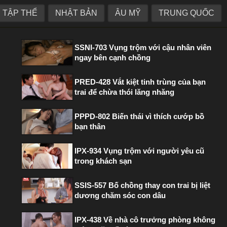
TẬP THỂ
NHẬT BẢN
ÂU MỸ
TRUNG QUỐC
PHIM HOT TRONG TUẦN
SSNI-703 Vụng trộm với cậu nhân viên
ngay bên cạnh chồng
PRED-428 Vắt kiệt tinh trùng của bạn
trai để chừa thói lăng nhăng
PPPD-802 Biến thái vì thích cướp bồ
bạn thân
IPX-934 Vụng trộm với người yêu cũ
trong khách sạn
SSIS-557 Bố chồng thay con trai bị liệt
dương chăm sóc con dâu
IPX-438 Về nhà cô trưởng phòng không