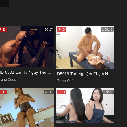
FHD
56:27
FHD
1:00:46
MD-0332 Em Họ Ngây Thơ Thích Tìm Hiểu Chuyện Tình Ái
DB019 Trải Nghiệm Chạm Nhẹ Đầu Đời Với Bé Kỹ Thuật Viên
rung Quốc
Trung Quốc
FHD
30:41
FHD
29:30