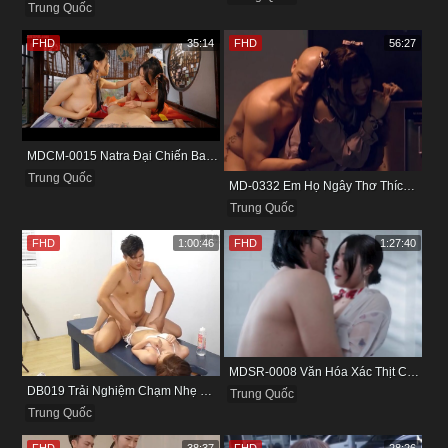
Trung Quốc
FHD
35:14
FHD
56:27
MDCM-0015 Natra Đại Chiến Ba Nữ Tiểu Yêu Và Màn Thu Phục Làm Nô Lệ Tình Dục
Trung Quốc
MD-0332 Em Họ Ngây Thơ Thích Tìm Hiểu Chuyện Tình Ái
Trung Quốc
FHD
1:00:46
FHD
1:27:40
MDSR-0008 Văn Hóa Xác Thịt Của Hãng Hàng Không Nổi Tiếng
DB019 Trải Nghiệm Chạm Nhẹ Đầu Đời Với Bé Kỹ Thuật Viên
Trung Quốc
Trung Quốc
FHD
38:37
FHD
28:26