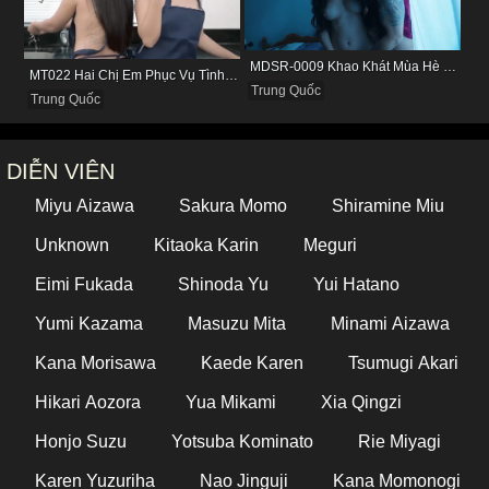
MDSR-0009 Khao Khát Mùa Hè Cùng Ba Bà Chị Dâu Siêu Dâm
MT022 Hai Chị Em Phục Vụ Tình Dục Cho Quản Lý
Trung Quốc
Trung Quốc
DIỄN VIÊN
Miyu Aizawa
Sakura Momo
Shiramine Miu
Unknown
Kitaoka Karin
Meguri
Eimi Fukada
Shinoda Yu
Yui Hatano
Yumi Kazama
Masuzu Mita
Minami Aizawa
Kana Morisawa
Kaede Karen
Tsumugi Akari
Hikari Aozora
Yua Mikami
Xia Qingzi
Honjo Suzu
Yotsuba Kominato
Rie Miyagi
Karen Yuzuriha
Nao Jinguji
Kana Momonogi