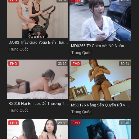
DA-83 Thầy Giáo Yoga Biến Thái Ép Nữ Học Viên Vừa Đạp Xe Vừa Nhún
MD0265 Tê Chim Với Nữ Nhân Viên Làm Ở Hãng Xe
Trung Quốc
Trung Quốc
FHD
33:19
FHD
30:41
RS016 Hai Em Les Dễ Thương Thủ Dâm Cho Nhau Tìm Khoái Cảm
MSD176 Nàng Sếp Quyến Rũ Và Đôi Chân Cực Phẩm
Trung Quốc
Trung Quốc
FHD
29:30
FHD
19:46