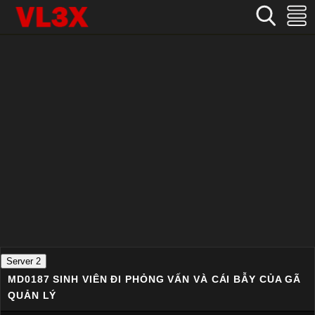
Home
›
Trung Quốc
›
MD0187 sinh viên đi phỏng vấn và cái bẫy của gã quản lý
Server 2
MD0187 SINH VIÊN ĐI PHỎNG VẤN VÀ CÁI BẪY CỦA GÃ
QUẢN LÝ