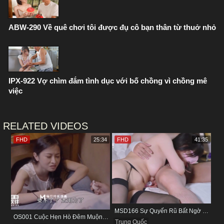
ABW-290 Về quê chơi tôi được đụ cô bạn thân từ thuở nhỏ
IPX-922 Vợ chìm đắm tình dục với bố chồng vì chồng mê
việc
RELATED VIDEOS
FHD
25:34
FHD
41:35
MSD166 Sự Quyến Rũ Bất Ngờ Từ Nàng Người Yêu Xinh Đẹp
OS001 Cuộc Hẹn Hò Đêm Muộn Và Bữa Tối Đầy Kích Thích
Trung Quốc