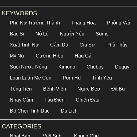
KEYWORDS
Phụ Nữ Trưởng Thành
Thăng Hoa
Phỏng Vấn
Bác Sĩ
Nô Lệ
Người Yêu
Some
Xuất Tinh Nữ
Cám Dỗ
Gia Sư
Phù Thủy
Mỹ Nữ
Cưỡng Hiếp
Hầu Gái
Suối Nước Nóng
Kimono
Chubby
Doggy
Loạn Luân Mẹ Con
Porn Hd
Tình Yêu
Tống Tiền
Bệnh Viện
Ngực Đẹp
Đít Bự
Nhạy Cảm
Tàu Điện
Chiến Đấu
Đồ Chơi Tình Dục
Du Lịch
CATEGORIES
Nhật Bản
Việt Sub
Không Che