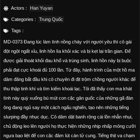
Actors :
Han Yuyan
Categories :
Trung Quốc
Tags :
MD-0373 Đang lúc làm tình nồng cháy với người yêu thì cô gái
đột ngột ngất xỉu, linh hồn lìa khỏi xác và bị kẹt lại trần gian. Để
được giải thoát khỏi đau khổ và trùng sinh, linh hồn này bị buộc
phải đạt cực khoái đủ 100 lần. Từ đây, hành trình của một hồ ma
dâm đãng bắt đầu khi cô chuyên đi địt trộm chồng người khác để
thu thập tinh khí và tìm kiếm khoái lạc. Tôi đã thấy con ma khát
tình này quỳ xuống bú mút con cặc gân guốc của những gã đàn
ông đang ngủ say một cách ngấu nghiến, tạo nên những tiếng
slurping đầy nhục dục. Cô dâm dật banh rộng cái lồn nhẵn nhụi,
chủ động leo lên người họ thực hiện những nhịp nhấp mông cưỡi
ngựa bạo liệt để con cặc đâm lút cán tử cung. Tiếng thịt va chạm