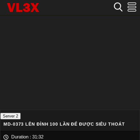
Home
›
Trung Quốc
›
MD-0373 Lên đỉnh 100 lần để được siêu thoát
Server 2
MD-0373 LÊN ĐỈNH 100 LẦN ĐỂ ĐƯỢC SIÊU THOÁT
Duration :
31:32