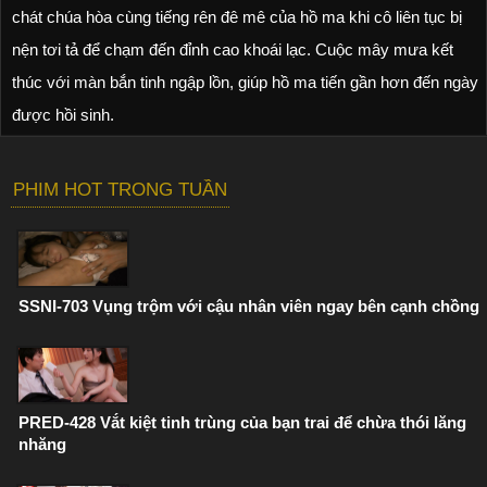
chát chúa hòa cùng tiếng rên đê mê của hồ ma khi cô liên tục bị
nện tơi tả để chạm đến đỉnh cao khoái lạc. Cuộc mây mưa kết
thúc với màn bắn tinh ngập lồn, giúp hồ ma tiến gần hơn đến ngày
được hồi sinh.
PHIM HOT TRONG TUẦN
SSNI-703 Vụng trộm với cậu nhân viên ngay bên cạnh chồng
PRED-428 Vắt kiệt tinh trùng của bạn trai để chừa thói lăng
nhăng