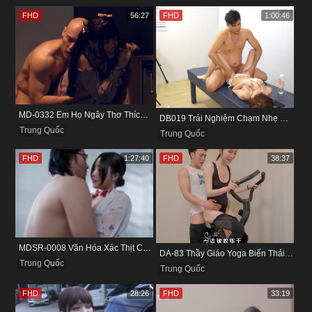
FHD
56:27
FHD
1:00:46
MD-0332 Em Họ Ngây Thơ Thích Tìm Hiểu Chuyện Tình Ái
DB019 Trải Nghiệm Chạm Nhẹ Đầu Đời Với Bé Kỹ Thuật Viên
Trung Quốc
Trung Quốc
FHD
1:27:40
FHD
38:37
MDSR-0008 Văn Hóa Xác Thịt Của Hãng Hàng Không Nổi Tiếng
DA-83 Thầy Giáo Yoga Biến Thái Ép Nữ Học Viên Vừa Đạp Xe Vừa Nhún
Trung Quốc
Trung Quốc
FHD
28:26
FHD
33:19