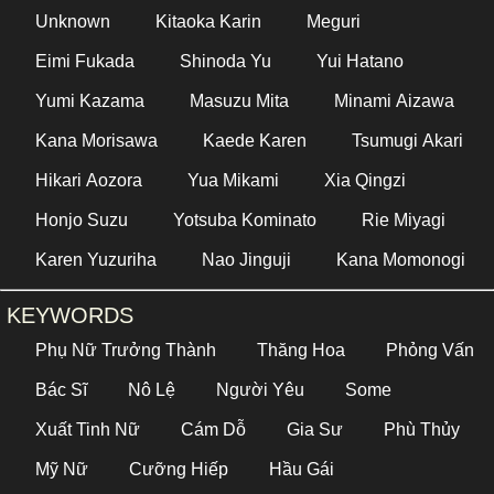
Unknown
Kitaoka Karin
Meguri
Eimi Fukada
Shinoda Yu
Yui Hatano
Yumi Kazama
Masuzu Mita
Minami Aizawa
Kana Morisawa
Kaede Karen
Tsumugi Akari
Hikari Aozora
Yua Mikami
Xia Qingzi
Honjo Suzu
Yotsuba Kominato
Rie Miyagi
Karen Yuzuriha
Nao Jinguji
Kana Momonogi
KEYWORDS
Phụ Nữ Trưởng Thành
Thăng Hoa
Phỏng Vấn
Bác Sĩ
Nô Lệ
Người Yêu
Some
Xuất Tinh Nữ
Cám Dỗ
Gia Sư
Phù Thủy
Mỹ Nữ
Cưỡng Hiếp
Hầu Gái