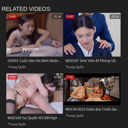
RELATED VIDEOS
FHD
25:34
FHD
28:54
OS001 Cuộc Hẹn Hò Đêm Muộn Và Bữa Tối Đầy Kích Thích
MD0187 Sinh Viên Đi Phỏng Vấn Và Cái Bẫy Của Gã Quản Lý
Trung Quốc
Trung Quốc
FHD
41:35
FHD
35:14
MDCM-0015 Natra Đại Chiến Ba Nữ Tiểu Yêu Và Màn Thu Phục Làm Nô Lệ Tình Dục
Trung Quốc
MSD166 Sự Quyến Rũ Bất Ngờ Từ Nàng Người Yêu Xinh Đẹp
Trung Quốc