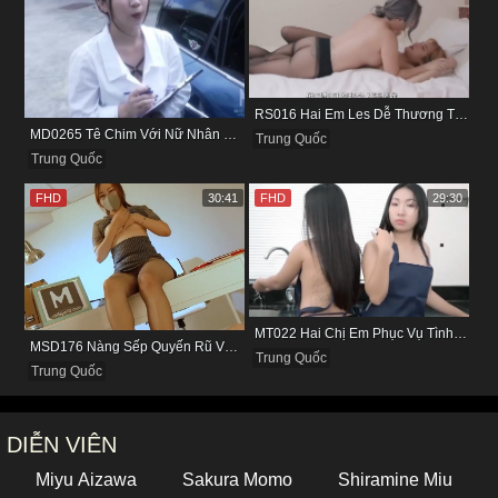
RS016 Hai Em Les Dễ Thương Thủ Dâm Cho Nhau Tìm Khoái Cảm
MD0265 Tê Chim Với Nữ Nhân Viên Làm Ở Hãng Xe
Trung Quốc
Trung Quốc
FHD
30:41
FHD
29:30
MT022 Hai Chị Em Phục Vụ Tình Dục Cho Quản Lý
MSD176 Nàng Sếp Quyến Rũ Và Đôi Chân Cực Phẩm
Trung Quốc
Trung Quốc
DIỄN VIÊN
Miyu Aizawa
Sakura Momo
Shiramine Miu