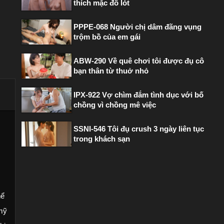
thích mặc đồ lót
PPPE-068 Người chị dâm đãng vụng
trộm bồ của em gái
ABW-290 Về quê chơi tôi được đụ cô
bạn thân từ thuở nhỏ
IPX-922 Vợ chìm đắm tình dục với bố
chồng vì chồng mê việc
SSNI-546 Tôi đụ crush 3 ngày liên tục
trong khách sạn
hể
 mỹ