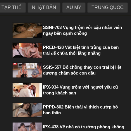
TẬP THỂ
NHẬT BẢN
ÂU MỸ
TRUNG QUỐC
PHIM HOT TRONG TUẦN
SSNI-703 Vụng trộm với cậu nhân viên
ngay bên cạnh chồng
PRED-428 Vắt kiệt tinh trùng của bạn
trai để chừa thói lăng nhăng
SSIS-557 Bố chồng thay con trai bị liệt
dương chăm sóc con dâu
IPX-934 Vụng trộm với người yêu cũ
trong khách sạn
PPPD-802 Biến thái vì thích cướp bồ
bạn thân
IPX-438 Về nhà cô trưởng phòng không