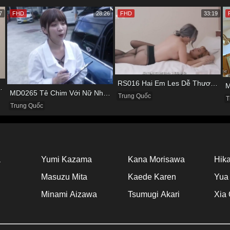
7
FHD
28:26
FHD
33:19
RS016 Hai Em Les Dễ Thương Thủ Dâm Cho Nhau Tìm Khoái Cảm
Viên Vừa Đạp Xe Vừa Nhún
MD0265 Tê Chim Với Nữ Nhân Viên Làm Ở Hãng Xe
Trung Quốc
T
Trung Quốc
a
Yumi Kazama
Kana Morisawa
Hika
Masuzu Mita
Kaede Karen
Yua
Minami Aizawa
Tsumugi Akari
Xia 