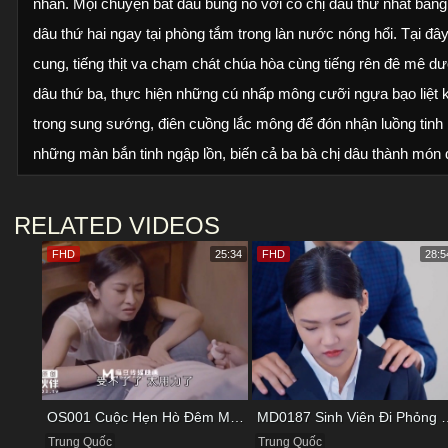
nhân. Mọi chuyện bắt đầu bùng nổ với cô chị dâu thứ nhất bằng 
dâu thứ hai ngay tại phòng tắm trong làn nước nóng hổi. Tại đây
cung, tiếng thịt va chạm chát chúa hòa cùng tiếng rên đê mê dư
dâu thứ ba, thực hiện những cú nhấp mông cưỡi ngựa bạo liệt
trong sung sướng, điên cuồng lắc mông để đón nhận luồng tinh k
những màn bắn tinh ngập lồn, biến cả ba bà chị dâu thành món 
RELATED VIDEOS
FHD
25:34
FHD
28:5
OS001 Cuộc Hẹn Hò Đêm Muộn Và Bữa Tối Đầy Kích Thích
MD0187 Sinh Viên Đi Phỏng V
Trung Quốc
Trung Quốc