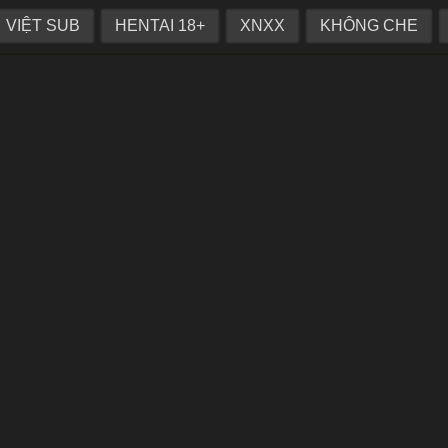
chị dâu siêu dâm
VIỆT SUB
HENTAI 18+
XNXX
KHÔNG CHE