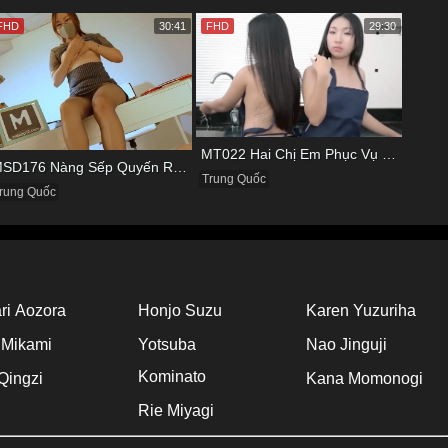
FHD
30:41
FHD
29:30
MT022 Hai Chị Em Phục Vụ Tình Dục Cho Quản Lý
MSD176 Nàng Sếp Quyến Rũ Và Đôi Chân Cực Phẩm
Trung Quốc
rung Quốc
ri Aozora
Honjo Suzu
Karen Yuzuriha
 Mikami
Yotsuba
Nao Jinguji
Kominato
Qingzi
Kana Momonogi
Rie Miyagi