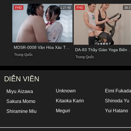
FHD
1:27:40
FHD
38:3
MDSR-0008 Văn Hóa Xác Thịt Của Hãng Hàng Không Nổi Tiếng
DA-83 Thầy Giáo Yoga Biến Thái Ép Nữ Học 
Trung Quốc
Trung Quốc
DIỄN VIÊN
Unknown
Eimi Fukad
Miyu Aizawa
Kitaoka Karin
Shinoda Yu
Sakura Momo
Meguri
Yui Hatano
Shiramine Miu