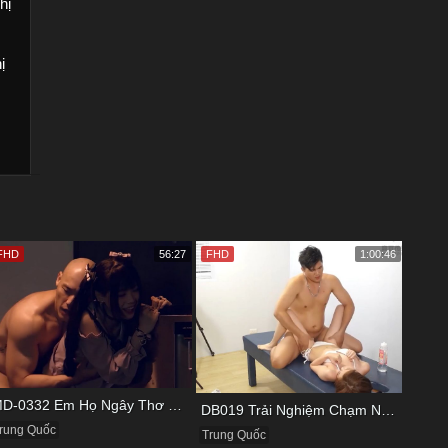
hị
ị
FHD
56:27
FHD
1:00:46
MD-0332 Em Họ Ngây Thơ Thích Tìm Hiểu Chuyện Tình Ái
DB019 Trải Nghiệm Chạm Nhẹ Đầu Đời Với Bé Kỹ Thuật Viên
rung Quốc
Trung Quốc