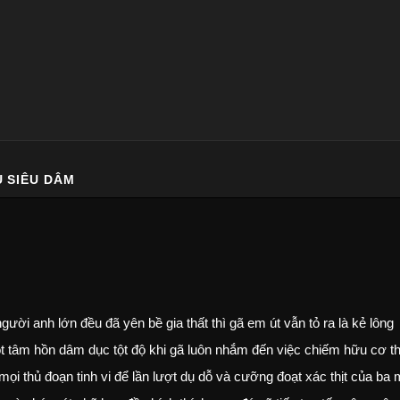
U SIÊU DÂM
ời anh lớn đều đã yên bề gia thất thì gã em út vẫn tỏ ra là kẻ lông
ột tâm hồn dâm dục tột độ khi gã luôn nhắm đến việc chiếm hữu cơ t
ọi thủ đoạn tinh vi để lần lượt dụ dỗ và cưỡng đoạt xác thịt của ba