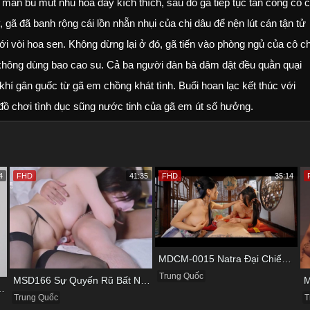
màn bú mút nhũ hoa đầy kích thích, sau đó gã tiếp tục tấn công cô c
, gã đã banh rộng cái lồn nhẵn nhụi của chị dâu để nện lút cán tận tử
ới vòi hoa sen. Không dừng lại ở đó, gã tiến vào phòng ngủ của cô ch
 không dùng bao cao su. Cả ba người đàn bà dâm dật đều quằn quại
hí gân guốc từ gã em chồng khát tình. Buổi hoan lạc kết thúc với
đồ chơi tình dục sũng nước tinh của gã em út số hưởng.
4
FHD
41:35
FHD
35:14
MDCM-0015 Natra Đại Chiến Ba Nữ Tiểu Yêu Và Màn Thu Phục Làm Nô Lệ Tình Dục
Trung Quốc
MSD166 Sự Quyến Rũ Bất Ngờ Từ Nàng Người Yêu Xinh Đẹp
ấn Và Cái Bẫy Của Gã Quản Lý
T
Trung Quốc