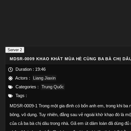
Server 2
MDSR-0009 KHAO KHÁT MÙA HÈ CÙNG BA BÀ CHỊ DÂ
Duration :
19:46
Actors :
Liang Jiaxin
Categories :
Trung Quốc
Tags :
MDSR-0009-1 Trong một gia đình có bốn anh em, trong khi ba ngư
bông, vô dụng. Tuy nhiên, đằng sau vẻ ngoài khờ khạo đó là m
của cả ba bà chị dâu trong nhà. Gã em út dâm loàn đã dùng đủ m