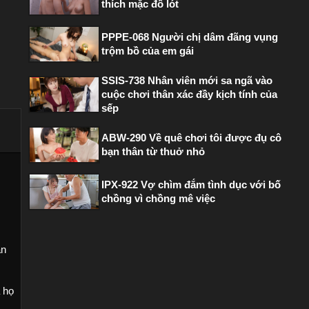
thích mặc đồ lót
PPPE-068 Người chị dâm đãng vụng
trộm bồ của em gái
SSIS-738 Nhân viên mới sa ngã vào
cuộc chơi thân xác đầy kịch tính của
sếp
ABW-290 Về quê chơi tôi được đụ cô
bạn thân từ thuở nhỏ
IPX-922 Vợ chìm đắm tình dục với bố
chồng vì chồng mê việc
ản
 họ