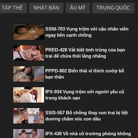
TẬP THỂ
NHẬT BẢN
ÂU MỸ
TRUNG QUỐC
PHIM HOT TRONG TUẦN
SSNI-703 Vụng trộm với cậu nhân viên
ngay bên cạnh chồng
PRED-428 Vắt kiệt tinh trùng của bạn
trai để chừa thói lăng nhăng
PPPD-802 Biến thái vì thích cướp bồ
bạn thân
IPX-934 Vụng trộm với người yêu cũ
trong khách sạn
SSIS-557 Bố chồng thay con trai bị liệt
dương chăm sóc con dâu
IPX-438 Về nhà cô trưởng phòng không