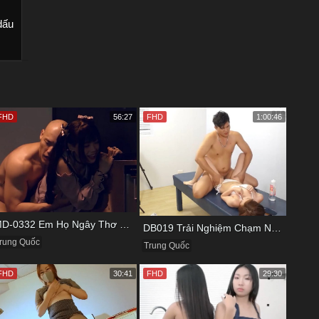
dấu
FHD
56:27
FHD
1:00:46
MD-0332 Em Họ Ngây Thơ Thích Tìm Hiểu Chuyện Tình Ái
DB019 Trải Nghiệm Chạm Nhẹ Đầu Đời Với Bé Kỹ Thuật Viên
rung Quốc
Trung Quốc
FHD
30:41
FHD
29:30