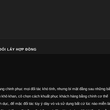
 ĐỔI LẤY HỢP ĐỒNG
ăng chinh phục mọi đối tác khó tính, nhưng bí mật đằng sau những b
liệu khô khan, cô chọn cách khuất phục khách hàng bằng chính cơ thể
 dục, để mặc đối tác tùy ý dày vò và sử dụng bất cứ lúc nào miễn là