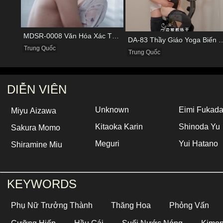
MDSR-0008 Văn Hóa Xác Thịt Của Hãng Hàng Không Nổi Tiếng
DA-83 Thầy Giáo Yoga Biến Thái Ép Nữ Học 
Trung Quốc
Trung Quốc
DIỄN VIÊN
Unknown
Eimi Fukad
Miyu Aizawa
Kitaoka Karin
Shinoda Yu
Sakura Momo
Meguri
Yui Hatano
Shiramine Miu
KEYWORDS
Phụ Nữ Trưởng Thành
Thăng Hoa
Phỏng Vấn