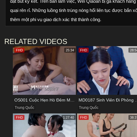
đặt bút ký kết. Trên bàn làm việc, Wei Qiaoan bị gã khách hàng 
quại rên rỉ. Những luồng tinh trùng nóng hổi liên tục được bắn 
thêm một phi vụ giao dịch xác thịt thành công.
RELATED VIDEOS
FHD
25:34
FHD
28:5
OS001 Cuộc Hẹn Hò Đêm Muộn Và Bữa Tối Đầy Kích Thích
MD0187 Sinh Viên Đi Phỏng V
Trung Quốc
Trung Quốc
FHD
1:27:40
FHD
38:3