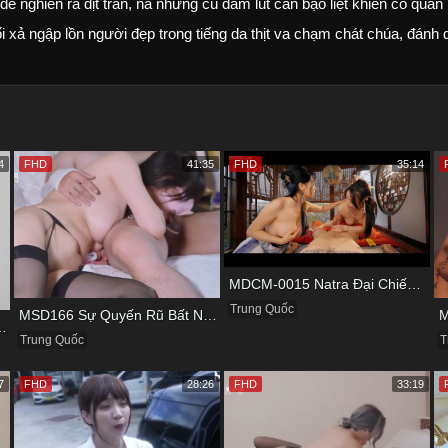
đè nghiến ra địt trần, nã những cú đâm lút cán bạo liệt khiến cô quằn
xối xả ngập lồn người đẹp trong tiếng da thịt va chạm chát chúa, đánh 
4
FHD
41:35
FHD
35:14
MDCM-0015 Natra Đại Chiến Ba Nữ Tiểu Yêu Và Màn Thu Phục Làm Nô Lệ Tình Dục
Trung Quốc
MSD166 Sự Quyến Rũ Bất Ngờ Từ Nàng Người Yêu Xinh Đẹp
ấn Và Cái Bẫy Của Gã Quản Lý
T
Trung Quốc
7
FHD
28:26
FHD
33:19