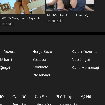
MT022 Hai Chị Em Phục Vụ Tình Dục Cho Quản Lý
MSD176 Nàng Sếp Quyến Rũ Và Đôi Chân Cực Phẩm
Trung Quốc
rung Quốc
ri Aozora
Honjo Suzu
Karen Yuzuriha
 Mikami
Yotsuba
Nao Jinguji
Kominato
Qingzi
Kana Momonogi
Rie Miyagi
 Nữ
Cám Dỗ
Gia Sư
Phù Thủy
Mỹ Nữ