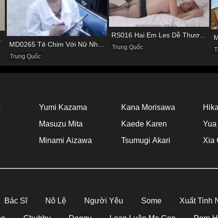
RS016 Hai Em Les Dễ Thương Thủ Dâm Cho Nhau Tìm Khoái Cảm
Viên Vừa Đạp Xe Vừa Nhún
MD0265 Tê Chim Với Nữ Nhân Viên Làm Ở Hãng Xe
Trung Quốc
T
Trung Quốc
a
Yumi Kazama
Kana Morisawa
Hika
Masuzu Mita
Kaede Karen
Yua
Minami Aizawa
Tsumugi Akari
Xia 
Bác Sĩ
Nô Lệ
Người Yêu
Some
Xuất Tinh