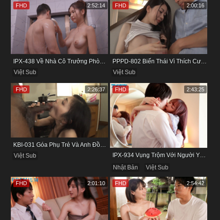
FHD
2:52:14
FHD
2:00:16
IPX-438 Về Nhà Cô Trưởng Phòng Không Thích Mặc Đồ Lót
PPPD-802 Biến Thái Vì Thích Cướp Bồ Bạn Thân
Việt Sub
Việt Sub
FHD
2:26:37
FHD
2:43:25
KBI-031 Góa Phụ Trẻ Và Anh Đồng Nghiệp Cũ
IPX-934 Vụng Trộm Với Người Yêu Cũ Trong Khách Sạn
Việt Sub
Nhật Bản
Việt Sub
FHD
2:01:10
FHD
2:54:42