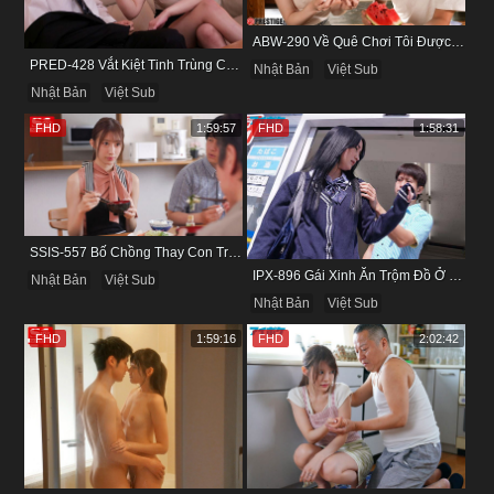
ABW-290 Về Quê Chơi Tôi Được Đụ Cô Bạn Thân Từ Thuở Nhỏ
PRED-428 Vắt Kiệt Tinh Trùng Của Bạn Trai Để Chừa Thói Lăng Nhăng
Nhật Bản
Việt Sub
Nhật Bản
Việt Sub
FHD
1:59:57
FHD
1:58:31
SSIS-557 Bố Chồng Thay Con Trai Bị Liệt Dương Chăm Sóc Con Dâu
IPX-896 Gái Xinh Ăn Trộm Đồ Ở Cửa Hàng Và Cái Kết
Nhật Bản
Việt Sub
Nhật Bản
Việt Sub
FHD
1:59:16
FHD
2:02:42