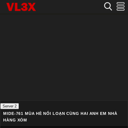
Home
›
Việt Sub
›
MIDE-761 Mùa hè nổi loạn cùng hai anh em nhà hàng xóm
Server 2
MIDE-761 MÙA HÈ NỔI LOẠN CÙNG HAI ANH EM NHÀ
HÀNG XÓM