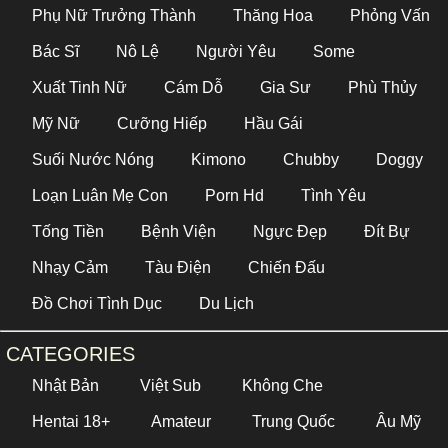
Phụ Nữ Trưởng Thành
Thăng Hoa
Phỏng Vấn
Bác Sĩ
Nô Lệ
Người Yêu
Some
Xuất Tinh Nữ
Cám Dỗ
Gia Sư
Phù Thủy
Mỹ Nữ
Cưỡng Hiếp
Hầu Gái
Suối Nước Nóng
Kimono
Chubby
Doggy
Loạn Luân Mẹ Con
Porn Hd
Tình Yêu
Tống Tiền
Bệnh Viện
Ngực Đẹp
Đít Bự
Nhạy Cảm
Tàu Điện
Chiến Đấu
Đồ Chơi Tình Dục
Du Lịch
CATEGORIES
Nhật Bản
Việt Sub
Không Che
Hentai 18+
Amateur
Trung Quốc
Âu Mỹ