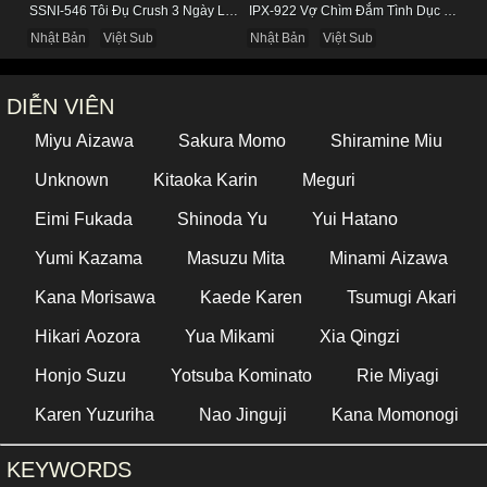
SSNI-546 Tôi Đụ Crush 3 Ngày Liên Tục Trong Khách Sạn
IPX-922 Vợ Chìm Đắm Tình Dục Với Bố Chồng Vì Chồng Mê Việc
Nhật Bản
Việt Sub
Nhật Bản
Việt Sub
DIỄN VIÊN
Miyu Aizawa
Sakura Momo
Shiramine Miu
Unknown
Kitaoka Karin
Meguri
Eimi Fukada
Shinoda Yu
Yui Hatano
Yumi Kazama
Masuzu Mita
Minami Aizawa
Kana Morisawa
Kaede Karen
Tsumugi Akari
Hikari Aozora
Yua Mikami
Xia Qingzi
Honjo Suzu
Yotsuba Kominato
Rie Miyagi
Karen Yuzuriha
Nao Jinguji
Kana Momonogi
KEYWORDS