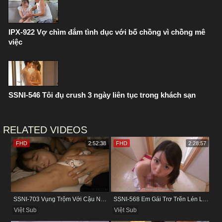
IPX-922 Vợ chìm đắm tình dục với bố chồng vì chồng mê
việc
SSNI-546 Tôi đụ crush 3 ngày liên tục trong khách sạn
RELATED VIDEOS
FHD
2:52:38
FHD
2:28:57
SSNI-703 Vụng Trộm Với Cậu Nhân Viên Ngay Bên Cạnh Chồng
SSNI-568 Em Gái Trơ Trẽn Lén Lút Vụng Trộm Với Bồ Của Chị
Việt Sub
Việt Sub