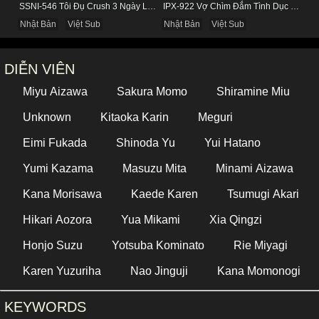
SSNI-546 Tôi Đụ Crush 3 Ngày Liên Tục Trong Khách Sạn
IPX-922 Vợ Chìm Đắm Tình Dục Với Bố Chồng Vì Chồng Mê Việc
Nhật Bản
Việt Sub
Nhật Bản
Việt Sub
DIỄN VIÊN
Miyu Aizawa
Sakura Momo
Shiramine Miu
Unknown
Kitaoka Karin
Meguri
Eimi Fukada
Shinoda Yu
Yui Hatano
Yumi Kazama
Masuzu Mita
Minami Aizawa
Kana Morisawa
Kaede Karen
Tsumugi Akari
Hikari Aozora
Yua Mikami
Xia Qingzi
Honjo Suzu
Yotsuba Kominato
Rie Miyagi
Karen Yuzuriha
Nao Jinguji
Kana Momonogi
KEYWORDS