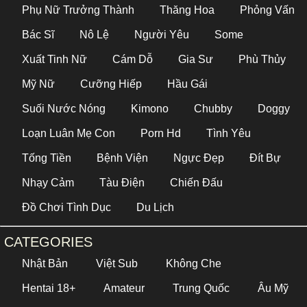
Phụ Nữ Trưởng Thành
Thăng Hoa
Phỏng Vấn
Bác Sĩ
Nô Lệ
Người Yêu
Some
Xuất Tinh Nữ
Cám Dỗ
Gia Sư
Phù Thủy
Mỹ Nữ
Cưỡng Hiếp
Hầu Gái
Suối Nước Nóng
Kimono
Chubby
Doggy
Loạn Luân Mẹ Con
Porn Hd
Tình Yêu
Tống Tiền
Bệnh Viện
Ngực Đẹp
Đít Bự
Nhạy Cảm
Tàu Điện
Chiến Đấu
Đồ Chơi Tình Dục
Du Lịch
CATEGORIES
Nhật Bản
Việt Sub
Không Che
Hentai 18+
Amateur
Trung Quốc
Âu Mỹ