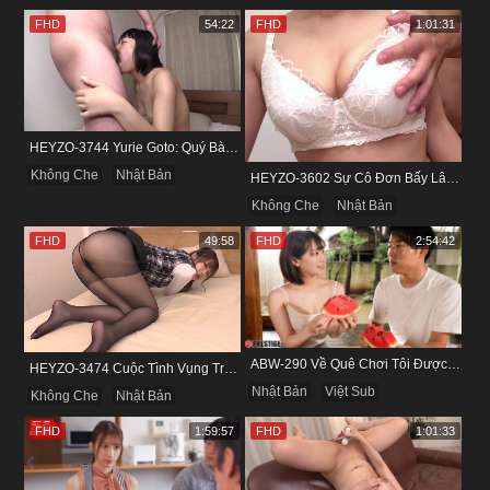
FHD
54:22
FHD
1:01:31
HEYZO-3744 Yurie Goto: Quý Bà Dâm Phụ & Cơn Cuồng Si Mùi Buồi Khắm
Không Che
Nhật Bản
HEYZO-3602 Sự Cô Đơn Bấy Lâu Biến Haruka Thành Con Điếm Sành Sỏi
Không Che
Nhật Bản
FHD
49:58
FHD
2:54:42
ABW-290 Về Quê Chơi Tôi Được Đụ Cô Bạn Thân Từ Thuở Nhỏ
HEYZO-3474 Cuộc Tình Vụng Trộm Cùng Cô Nàng Mảnh Mai Minami Fujii
Nhật Bản
Việt Sub
Không Che
Nhật Bản
FHD
1:59:57
FHD
1:01:33