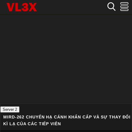
Home
›
Nhật Bản
›
MIRD-262 Chuyến hạ cánh khẩn cấp và sự thay đổi kì lạ của các tiếp viên
Server 2
MIRD-262 CHUYẾN HẠ CÁNH KHẨN CẤP VÀ SỰ THAY ĐỔI
KÌ LẠ CỦA CÁC TIẾP VIÊN