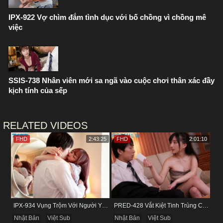
IPX-922 Vợ chìm đắm tình dục với bố chồng vì chồng mê
việc
SSIS-738 Nhân viên mới sa ngã vào cuộc chơi thân xác đầy
kịch tính của sếp
RELATED VIDEOS
FHD
2:43:25
FHD
2:01:10
IPX-934 Vụng Trộm Với Người Yêu Cũ Trong Khách Sạn
PRED-428 Vắt Kiệt Tinh Trùng Của Bạn Trai Để Chừa Thói Lăng Nhăng
Nhật Bản
Việt Sub
Nhật Bản
Việt Sub