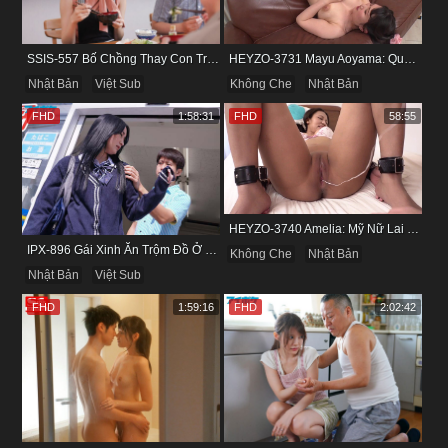
SSIS-557 Bố Chồng Thay Con Trai Bị Liệt Dương Chăm Sóc Con Dâu
HEYZO-3731 Mayu Aoyama: Quý Bà Biến Thái Thích Bị Nhìn Khi Tự Sướng
Nhật Bản
Việt Sub
Không Che
Nhật Bản
FHD
1:58:31
FHD
58:55
HEYZO-3740 Amelia: Mỹ Nữ Lai Vú Bự & Màn Bị Xiềng Xích Dập Lồn Cực Dâm
IPX-896 Gái Xinh Ăn Trộm Đồ Ở Cửa Hàng Và Cái Kết
Không Che
Nhật Bản
Nhật Bản
Việt Sub
FHD
1:59:16
FHD
2:02:42