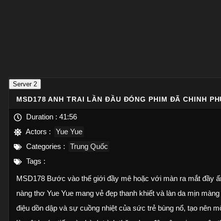
Server 2
MSD178 ANH TRAI LẦN ĐẦU ĐÓNG PHIM ĐÃ CHINH P
Duration :
41:56
Actors :
Yue Yue
Categories :
Trung Quốc
Tags :
MSD178 Bước vào thế giới đầy mê hoặc với màn ra mắt đầy ấn 
nàng thơ Yue Yue mang vẻ đẹp thanh khiết và làn da mịn màng
điệu dồn dập và sự cuồng nhiệt của sức trẻ bùng nổ, tạo nên 