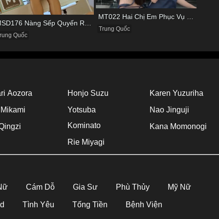
MT022 Hai Chị Em Phục Vụ Tình Dục Cho Quản Lý
MSD176 Nàng Sếp Quyến Rũ Và Đôi Chân Cực Phẩm
Trung Quốc
rung Quốc
ri Aozora
Honjo Suzu
Karen Yuzuriha
 Mikami
Yotsuba
Nao Jinguji
Kominato
Qingzi
Kana Momonogi
Rie Miyagi
 Nữ
Cám Dỗ
Gia Sư
Phù Thủy
Mỹ Nữ
Hd
Tình Yêu
Tống Tiền
Bệnh Viện