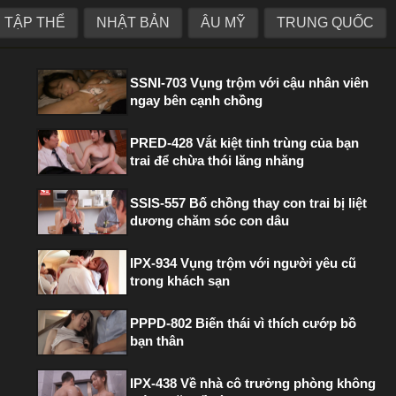
TẬP THỂ
NHẬT BẢN
ÂU MỸ
TRUNG QUỐC
PHIM HOT TRONG TUẦN
SSNI-703 Vụng trộm với cậu nhân viên
ngay bên cạnh chồng
PRED-428 Vắt kiệt tinh trùng của bạn
trai để chừa thói lăng nhăng
SSIS-557 Bố chồng thay con trai bị liệt
dương chăm sóc con dâu
IPX-934 Vụng trộm với người yêu cũ
trong khách sạn
PPPD-802 Biến thái vì thích cướp bồ
bạn thân
IPX-438 Về nhà cô trưởng phòng không