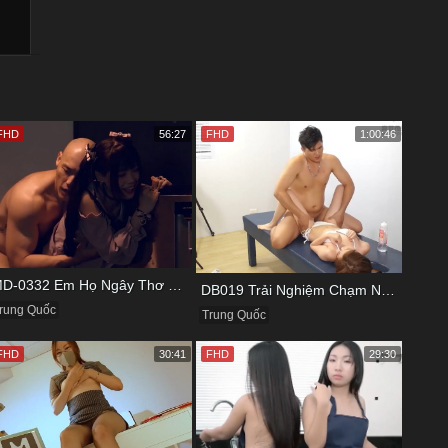
FHD
56:27
FHD
1:00:46
MD-0332 Em Họ Ngây Thơ Thích Tìm Hiểu Chuyện Tình Ái
DB019 Trải Nghiệm Chạm Nhẹ Đầu Đời Với Bé Kỹ Thuật Viên
rung Quốc
Trung Quốc
FHD
30:41
FHD
29:30