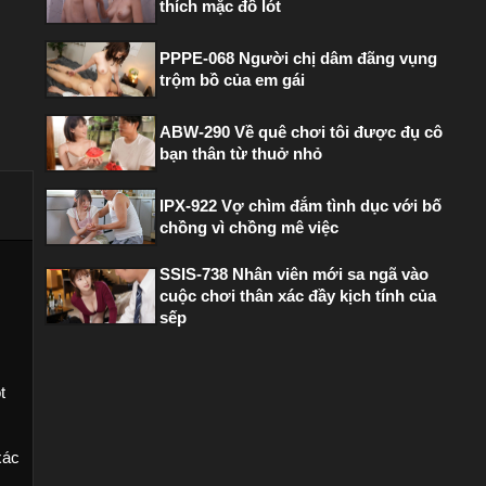
thích mặc đồ lót
PPPE-068 Người chị dâm đãng vụng
trộm bồ của em gái
ABW-290 Về quê chơi tôi được đụ cô
bạn thân từ thuở nhỏ
IPX-922 Vợ chìm đắm tình dục với bố
chồng vì chồng mê việc
SSIS-738 Nhân viên mới sa ngã vào
cuộc chơi thân xác đầy kịch tính của
sếp
t
xác