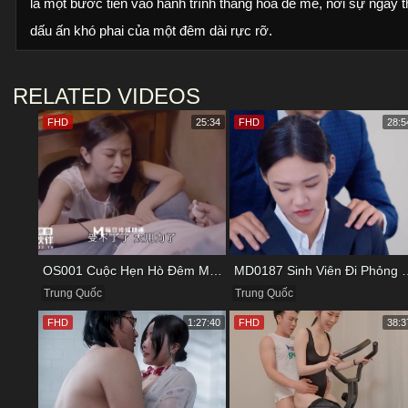
là một bước tiến vào hành trình thăng hoa đê mê, nơi sự ngây 
dấu ấn khó phai của một đêm dài rực rỡ.
RELATED VIDEOS
FHD
25:34
FHD
28:5
OS001 Cuộc Hẹn Hò Đêm Muộn Và Bữa Tối Đầy Kích Thích
MD0187 Sinh Viên Đi Phỏng V
Trung Quốc
Trung Quốc
FHD
1:27:40
FHD
38:3