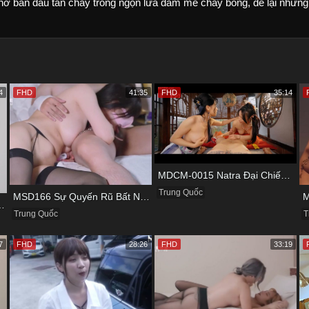
thơ ban đầu tan chảy trong ngọn lửa đam mê cháy bỏng, để lại những
4
FHD
41:35
FHD
35:14
MDCM-0015 Natra Đại Chiến Ba Nữ Tiểu Yêu Và Màn Thu Phục Làm Nô Lệ Tình Dục
Trung Quốc
MSD166 Sự Quyến Rũ Bất Ngờ Từ Nàng Người Yêu Xinh Đẹp
ấn Và Cái Bẫy Của Gã Quản Lý
T
Trung Quốc
7
FHD
28:26
FHD
33:19