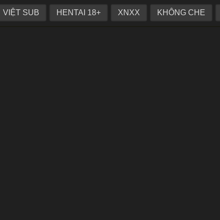
hinh phục được mỹ nhân
VIỆT SUB
HENTAI 18+
XNXX
KHÔNG CHE