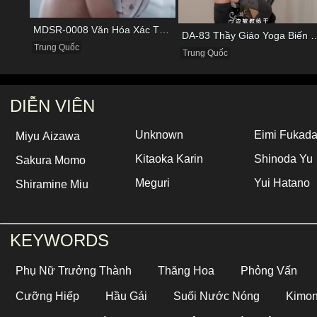
MDSR-0008 Văn Hóa Xác Thịt Của Hãng Hàng Không Nổi Tiếng
DA-83 Thầy Giáo Yoga Biến Thái Ép Nữ Học 
Trung Quốc
Trung Quốc
DIỄN VIÊN
Unknown
Eimi Fukad
Miyu Aizawa
Kitaoka Karin
Shinoda Yu
Sakura Momo
Meguri
Yui Hatano
Shiramine Miu
KEYWORDS
Phụ Nữ Trưởng Thành
Thăng Hoa
Phỏng Vấn
Cưỡng Hiếp
Hầu Gái
Suối Nước Nóng
Kimo