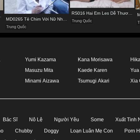
RS016 Hai Em Les Dễ Thương Thủ Dâm Cho Nhau Tìm Khoái Cảm
Viên Vừa Đạp Xe Vừa Nhún
MD0265 Tê Chim Với Nữ Nhân Viên Làm Ở Hãng Xe
Trung Quốc
T
Trung Quốc
a
Yumi Kazama
Kana Morisawa
Hika
Masuzu Mita
Kaede Karen
Yua
Minami Aizawa
Tsumugi Akari
Xia 
Bác Sĩ
Nô Lệ
Người Yêu
Some
Xuất Tinh
no
Chubby
Doggy
Loạn Luân Mẹ Con
Porn 